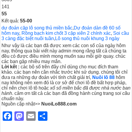
141
55
Kết quả:
55-00
dự đoán cặp lô song thủ miền bắc
,
Dự đoán dàn đề 60 số
hôm nay
,
Rồng bạch kim chốt 3 cặp xiên 2 chính xác
,
Soi cầu
3 càng đặc biệt nuôi tuần
,
Lô song thủ nuôi khung 3 ngày
Như vậy là các bạn đã được xem các con số của ngày hôm
nay, thông qua bài viết này admin mong rằng tất cả chúng ta
đều có được điều mình mong muốn sau mỗi giờ quay. chúc
các bạn gặp nhiều may mắn.
Lời kết :
các bộ số trên đây chỉ dùng cho mục đích tham
khảo. các bạn nên cân nhắc trước khi sử dụng. chúng tôi chỉ
đưa ra những dự đoán với tính chất giải trí,
Nuôi lô 88
hôm
nay không nên xem đó là cơ sở để chơi lô đề bất hợp pháp,
chỉ nên chơi lô tô hoặc
xổ số miền bắc đã được nhà nước ban
hành
. cảm ơn tất cả các bạn đã đồng hành cùng trang
soi cầu
chuẩn
này.
Nguồn cập nhật>>
NuoiLo888.com
F
M
E
S
a
a
m
h