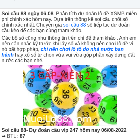
Soi cầu 88 ngày 06-08
. Phân tích dự đoán lô đề XSMB miễn
phí chính xác hôm nay. Dựa trên thống kê soi cầu chốt số
chính xác nhất. Chuyên gia
soi cầu 88
sẽ tiếp tục dự đoán
cầu kèo để các bạn cùng tham khảo.
Các bộ số cũng như thông tin trên chỉ để tham khảo . Anh em
nên cân nhắc kỹ trước khi lấy số và không nên chơi lô đề vì
nó bất hợp pháp,
chỉ nên chơi lô tô do nhà nước ban
hành
hay xổ số tự chọn vừa vui vừa góp phần xây dựng đất
nước các bạn nhé.
Soi cầu 88- Dự đoán cầu víp 247 hôm nay 06/08-2022
➥ BTL :
87