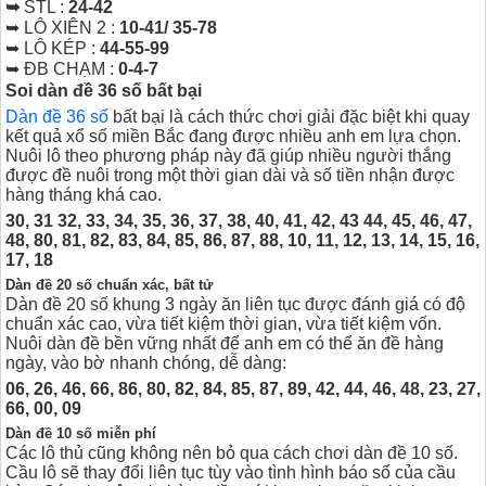
➥
STL :
24-42
➥ LÔ XIÊN 2 :
10-41/ 35-78
➥ LÔ KÉP :
44-55-99
➥ ĐB CHẠM :
0-4-7
Soi dàn đề 36 số bất bại
Dàn đề 36 số
bất bại là cách thức chơi giải đặc biệt khi quay
kết quả xổ số miền Bắc đang được nhiều anh em lựa chọn.
Nuôi lô theo phương pháp này đã giúp nhiều người thắng
được đề nuôi trong một thời gian dài và số tiền nhận được
hàng tháng khá cao.
30, 31 32, 33, 34, 35, 36, 37, 38, 40, 41, 42, 43 44, 45, 46, 47,
48, 80, 81, 82, 83, 84, 85, 86, 87, 88, 10, 11, 12, 13, 14, 15, 16,
17, 18
Dàn đề 20 số chuẩn xác, bất tử
Dàn đề 20 số khung 3 ngày ăn liên tục được đánh giá có độ
chuẩn xác cao, vừa tiết kiệm thời gian, vừa tiết kiệm vốn.
Nuôi dàn đề bền vững nhất để anh em có thể ăn đề hàng
ngày, vào bờ nhanh chóng, dễ dàng:
06, 26, 46, 66, 86, 80, 82, 84, 85, 87, 89, 42, 44, 46, 48, 23, 27,
66, 00, 09
Dàn đề 10 số miễn phí
Các lô thủ cũng không nên bỏ qua cách chơi dàn đề 10 số.
Cầu lô sẽ thay đổi liên tục tùy vào tình hình báo số của cầu