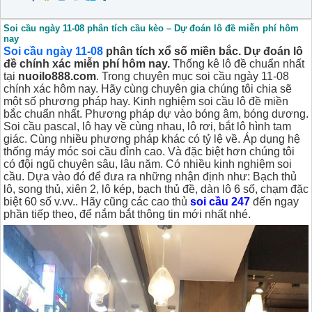
Soi cầu ngày 11-08 phân tích cầu kèo – Dự đoán lô đề miễn phí hôm
nay
Soi cầu ngày 11-08
phân tích xổ số miền bắc. Dự đoán lô
đề chính xác miễn phí hôm nay.
Thống kê lô đề chuẩn nhất
tại
nuoilo888.com
. Trong chuyên mục soi cầu ngày 11-08
chính xác hôm nay. Hãy cùng chuyên gia chúng tôi chia sẽ
một số phương pháp hay. Kinh nghiệm soi cầu lô đề miền
bắc chuẩn nhất. Phương pháp dự vào bóng âm, bóng dương.
Soi cầu pascal, lô hay về cùng nhau, lô rơi, bắt lô hình tam
giác. Cùng nhiều phương pháp khác có tỷ lệ về. Áp dụng hệ
thống máy móc soi cầu đỉnh cao. Và đặc biệt hơn chúng tôi
có đội ngũ chuyên sâu, lâu năm. Có nhiều kinh nghiệm soi
cầu. Dựa vào đó để đưa ra những nhận định như: Bạch thủ
lô, song thủ, xiên 2, lô kép, bạch thủ đề, dàn lô 6 số, chạm đặc
biệt 60 số v.vv.. Hãy cũng các cao thủ
soi cầu 247
đến ngay
phần tiếp theo, để nắm bắt thông tin mới nhất nhé.