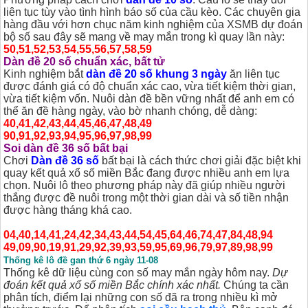
liên tục tùy vào tình hình báo số của cầu kèo. Các chuyên gia
hàng đầu với hơn chục năm kinh nghiệm của XSMB dự đoán
bộ số sau đây sẽ mang về may mắn trong kì quay lần này:
50,51,52,53,54,55,56,57,58,59
Dàn đề 20 số chuẩn xác, bất tử
Kinh nghiệm bắt
dàn đề 20 số khung 3 ngày
ăn liên tục
được đánh giá có độ chuẩn xác cao, vừa tiết kiệm thời gian,
vừa tiết kiệm vốn. Nuôi dàn đề bền vững nhất để anh em có
thể ăn đề hàng ngày, vào bờ nhanh chóng, dễ dàng:
40,41,42,43,44,45,46,47,48,49
90,91,92,93,94,95,96,97,98,99
Soi dàn đề 36 số bất bại
Chơi
Dàn đề 36 số
bất bại là cách thức chơi giải đặc biệt khi
quay kết quả xổ số miền Bắc đang được nhiều anh em lựa
chọn. Nuôi lô theo phương pháp này đã giúp nhiều người
thắng được đề nuôi trong một thời gian dài và số tiền nhận
được hàng tháng khá cao.
04,40,14,41,24,42,34,43,44,54,45,64,46,74,47,84,48,94
49,09,90,19,91,29,92,39,93,59,95,69,96,79,97,89,98,99
Thống kê lô đề gan thứ 6 ngày 11-08
Thống kê dữ liệu cùng con số may mắn ngày hôm nay.
Dự
đoán kết quả xổ số miền Bắc chính xác nhất.
Chúng ta cần
phân tích, điểm lại những con số đã ra trong nhiều kì mở