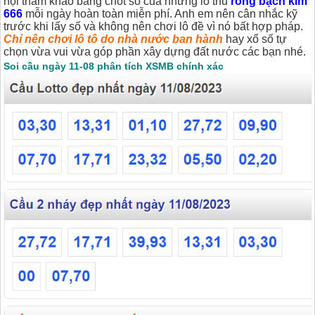
hội tham khảo bảng chốt số của những lô thủ
rồng bạch kim
666
mỗi ngày hoàn toàn miễn phí. Anh em nên cân nhắc kỹ
trước khi lấy số và không nên chơi lô đề vì nó bất hợp pháp.
Chỉ nên chơi lô tô do nhà nước ban hành
hay xổ số tự
chọn vừa vui vừa góp phần xây dựng đất nước các bạn nhé.
Soi cầu ngày 11-08 phân tích XSMB chính xác