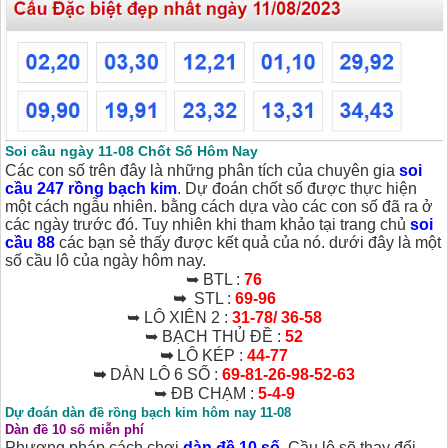
Soi cầu ngày 11-08 Chốt Số Hôm Nay
Các con số trên đây là những phân tích của chuyên gia
soi
cầu 247 rồng bạch kim
. Dự đoán chốt số được thực hiện
một cách ngẫu nhiên. bằng cách dựa vào các con số đã ra ở
các ngày trước đó. Tuy nhiên khi tham khảo tại trang chủ
soi
cầu 88
các bạn sẻ thấy được kết quả của nó. dưới đây là một
số cầu lô của ngày hôm nay.
➥ BTL :
76
➥
STL :
69-96
➥ LÔ XIÊN 2 :
31-78/ 36-58
➥ BẠCH THỦ ĐỀ :
52
➥
LÔ KÉP :
44-77
➥
DÀN LÔ 6 SỐ :
69-81-26-98-52-63
➥ ĐB CHẠM :
5-4-9
Dự đoán dàn đề rồng bạch kim hôm nay 11-08
Dàn đề 10 số miễn phí
Phương pháp cách chơi
dàn đề 10 số
. Cầu lô sẽ thay đổi