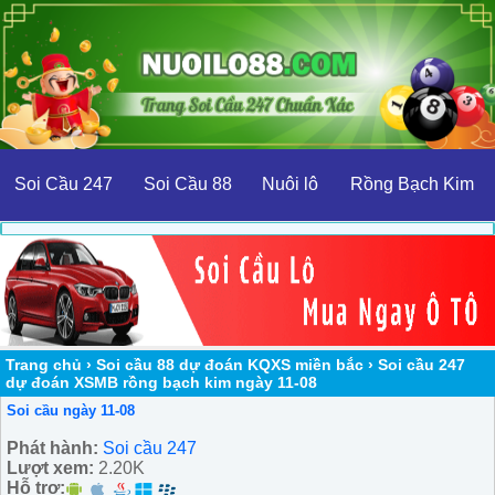
Soi Cầu 247
Soi Cầu 88
Nuôi lô
Rồng Bạch Kim
Trang chủ
›
Soi cầu 88 dự đoán KQXS miền bắc
›
Soi cầu 247
dự đoán XSMB rồng bạch kim ngày 11-08
Soi cầu ngày 11-08
Phát hành:
Soi cầu 247
Lượt xem:
2.20K
Hỗ trợ: