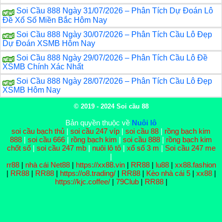
Soi Cầu 888 Ngày 31/07/2026 – Phân Tích Dự Đoán Lô
Đề Xổ Số Miền Bắc Hôm Nay
Soi Cầu 888 Ngày 30/07/2026 – Phân Tích Cầu Lô Đẹp
Dự Đoán XSMB Hôm Nay
Soi Cầu 888 Ngày 29/07/2026 – Phân Tích Cầu Lô Đề
XSMB Chính Xác Nhất
Soi Cầu 888 Ngày 28/07/2026 – Phân Tích Cầu Lô Đẹp
XSMB Hôm Nay
© 2019 - 2024
Soi cầu 88
Bản quyền thuộc về
Nuôi lô
soi cầu bạch thủ
|
soi cầu 247 víp
|
soi cầu 88
|
rồng bạch kim
888
|
soi cầu 666
|
rồng bạch kim
|
soi cầu 888
|
rồng bạch kim
chốt số
|
soi cầu 247 mb
|
nuôi lô tô
|
xổ số 3 m
|
Soi cầu 247 me
|
rr88
|
nhà cái Net88
|
https://xx88.vin
|
RR88
|
lu88
|
xx88.fashion
|
RR88
|
RR88
|
https://o8.trading/
|
RR88
|
Kèo nhà cái 5
|
xx88
|
https://kjc.coffee/
|
79Club
|
RR88
|