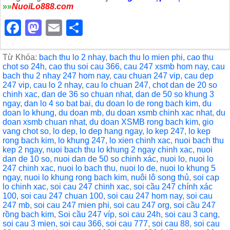
»»
NuoiLo888.com
F
M
E
S
a
a
m
h
c
st
ail
ar
Từ Khóa:
bach thu lo 2 nhay
,
bach thu lo mien phi
,
cao thu
chot so 24h
,
cao thu soi cau 366
,
cau 247 xsmb hom nay
,
cau
e
o
e
bach thu 2 nhay 247 hom nay
,
cau chuan 247 vip
,
cau dep
247 vip
,
cau lo 2 nhay
,
cau lo chuan 247
,
chot dan de 20 so
b
d
chinh xac
,
dan de 36 so chuan nhat
,
dan de 50 so khung 3
ngay
,
dan lo 4 so bat bai
,
du doan lo de rong bach kim
,
du
o
o
doan lo khung
,
du doan mb
,
du doan xsmb chinh xac nhat
,
du
o
n
doan xsmb chuan nhat
,
du doan XSMB rong bach kim
,
gio
vang chot so
,
lo dep
,
lo dep hang ngay
,
lo kep 247
,
lo kep
k
rong bach kim
,
lo khung 247
,
lo xien chinh xac
,
nuoi bach thu
kep 2 ngay
,
nuoi bach thu lo khung 2 ngay chinh xac
,
nuoi
dan de 10 so
,
nuoi dan de 50 so chinh xác
,
nuoi lo
,
nuoi lo
247 chinh xac
,
nuoi lo bach thu
,
nuoi lo de
,
nuoi lo khung 5
ngay
,
nuoi lo khung rong bach kim
,
nuôi lô song thủ
,
soi cap
lo chinh xac
,
soi cau 247 chinh xac
,
soi cầu 247 chính xác
100
,
soi cau 247 chuan 100
,
soi cau 247 hom nay
,
soi cau
247 mb
,
soi cau 247 mien phi
,
soi cau 247 org
,
soi cầu 247
rồng bạch kim
,
Soi cầu 247 víp
,
soi cau 24h
,
soi cau 3 cang
,
soi cau 3 mien
,
soi cau 366
,
soi cau 777
,
soi cau 88
,
soi cau