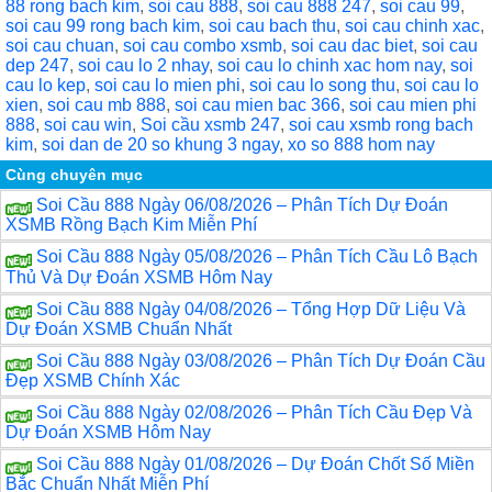
88 rong bach kim
,
soi cau 888
,
soi cau 888 247
,
soi cau 99
,
soi cau 99 rong bach kim
,
soi cau bach thu
,
soi cau chinh xac
,
soi cau chuan
,
soi cau combo xsmb
,
soi cau dac biet
,
soi cau
dep 247
,
soi cau lo 2 nhay
,
soi cau lo chinh xac hom nay
,
soi
cau lo kep
,
soi cau lo mien phi
,
soi cau lo song thu
,
soi cau lo
xien
,
soi cau mb 888
,
soi cau mien bac 366
,
soi cau mien phi
888
,
soi cau win
,
Soi cầu xsmb 247
,
soi cau xsmb rong bach
kim
,
soi dan de 20 so khung 3 ngay
,
xo so 888 hom nay
Cùng chuyên mục
Soi Cầu 888 Ngày 06/08/2026 – Phân Tích Dự Đoán
XSMB Rồng Bạch Kim Miễn Phí
Soi Cầu 888 Ngày 05/08/2026 – Phân Tích Cầu Lô Bạch
Thủ Và Dự Đoán XSMB Hôm Nay
Soi Cầu 888 Ngày 04/08/2026 – Tổng Hợp Dữ Liệu Và
Dự Đoán XSMB Chuẩn Nhất
Soi Cầu 888 Ngày 03/08/2026 – Phân Tích Dự Đoán Cầu
Đẹp XSMB Chính Xác
Soi Cầu 888 Ngày 02/08/2026 – Phân Tích Cầu Đẹp Và
Dự Đoán XSMB Hôm Nay
Soi Cầu 888 Ngày 01/08/2026 – Dự Đoán Chốt Số Miền
Bắc Chuẩn Nhất Miễn Phí