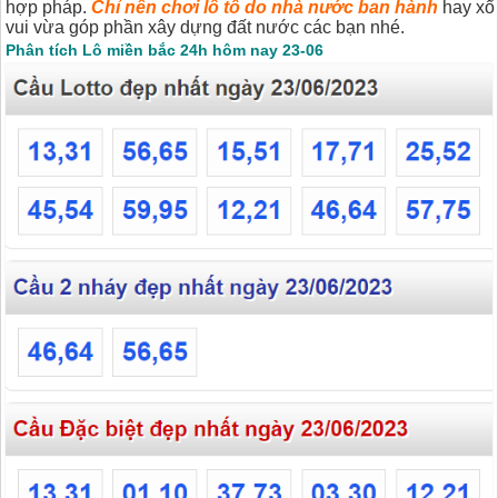
hợp pháp.
Chỉ nên chơi lô tô do nhà nước ban hành
hay xổ 
vui vừa góp phần xây dựng đất nước các bạn nhé.
Phân tích Lô miền bắc 24h hôm nay 23-06