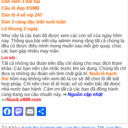
Dàn xiên 3 bất bại
Cầu lô đẹp XSMB
Dàn lô 4 số víp 247
Dàn 3 càng đặc biệt nuôi tuần
Lô khung 2 ngày
Như vậy là các bạn đã được xem các con số của ngày hôm
nay. Thông qua bài viết này admin mong rằng tất cả chúng ta
đều có được điều mình mong muốn sau mỗi giờ quay. chúc
các bạn gặp nhiều may mắn.
Lời kết :
Tất cả những dự đoán trên đây chỉ dùng cho mục đích tham
khảo. Các bạn nên cân nhắc trước khi sử dụng. Chúng tôi chỉ
đưa ra những dự đoán với tính chất giải trí.
Nuôi lô bạch
thủ
hôm nay không nên xem đó là cơ sở để chơi lô đề bất
hợp pháp. Chỉ nên chơi lô tô hoặc
xổ số miền bắc đã được
nhà nước ban hành
. Cảm ơn tất cả các bạn đã đồng hành
cùng trang
soi cầu chuẩn
này.
⇒
Nguồn cập nhật
»»
NuoiLo888.com
F
M
E
S
a
a
m
h
Từ Khóa:
bach thu lo mien phi
,
cao thu chot so 24h
,
cao thu