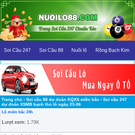
Soi Cầu 247
Soi Cầu 88
Nuôi lô
Rồng Bạch Kim
Trang chủ
›
Soi cầu 88 dự đoán KQXS miền bắc
›
Soi cầu 247
dự đoán XSMB bạch thủ lô ngày 23-06
Lô miền bắc 24h
Lượt xem:
1.79K