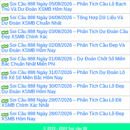
Soi Cầu 888 Ngày 05/08/2026 – Phân Tích Cầu Lô Bạch
Thủ Và Dự Đoán XSMB Hôm Nay
Soi Cầu 888 Ngày 04/08/2026 – Tổng Hợp Dữ Liệu Và
Dự Đoán XSMB Chuẩn Nhất
Soi Cầu 888 Ngày 03/08/2026 – Phân Tích Dự Đoán Cầu
Đẹp XSMB Chính Xác
Soi Cầu 888 Ngày 02/08/2026 – Phân Tích Cầu Đẹp Và
Dự Đoán XSMB Hôm Nay
Soi Cầu 888 Ngày 01/08/2026 – Dự Đoán Chốt Số Miền
Bắc Chuẩn Nhất Miễn Phí
Soi Cầu 888 Ngày 31/07/2026 – Phân Tích Dự Đoán Lô
Đề Xổ Số Miền Bắc Hôm Nay
Soi Cầu 888 Ngày 30/07/2026 – Phân Tích Cầu Lô Đẹp
Dự Đoán XSMB Hôm Nay
Soi Cầu 888 Ngày 29/07/2026 – Phân Tích Cầu Lô Đề
XSMB Chính Xác Nhất
Soi Cầu 888 Ngày 28/07/2026 – Phân Tích Cầu Lô Đẹp
XSMB Hôm Nay
© 2019 - 2024
Soi cầu 88