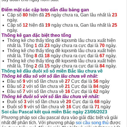
Điểm mặt các cặp loto dẫn đầu bảng gan
Cặp số
80
hiện đã
25
ngày chưa ra, Gan lâu nhất là
23
ngày.
Cặp số
12
hiện đã
19
ngày chưa ra, Gan lâu nhất là
25
ngày.
Thống kê gan đặc biệt theo tổng
Thống kê cho thấy tổng đề kqxsmb lâu chưa xuất hiện
nhất là. Tổng
1
đã
23
ngày chưa ra cực đại là
70
ngày.
Thống kê cho thấy tổng đề kqxsmb lâu chưa xuất hiện
nhất là. Tổng
8
đã
18
ngày chưa ra cực đại là
67
ngày.
Thống kê cho thấy tổng đề kqxsmb lâu chưa xuất hiện
nhất là. Tổng
2
đã
15
ngày chưa ra cực đại là
84
ngày.
Thống kê đầu đuôi
xổ số miền Bắc lâu chưa về
Thống kê đầu số với số lần lâu chưa về nhất:
Đầu số
9
với số lần chưa về
27
Cực đại là
56
ngày
Đầu số
2
với số lần chưa về
21
Cực đại là
84
ngày
Đầu số
7
với số lần chưa về
16
Cực đại là
62
ngày
Thống kê đuôi số với số lần lâu chưa về nhất:
Đuôi số
3
với số lần chưa về
20
Cực đại là
68
ngày
Đuôi số
9
với số lần chưa về
16
Cực đại là
71
ngày
Soi cầu Pascal kết quả miền Bắc ngày 23/06/2023
Phương pháp soi cầu pascal dựa vào giải đặc biệt và giải
nhất để phân tích. Với phương pháp
soi cầu song thủ
được