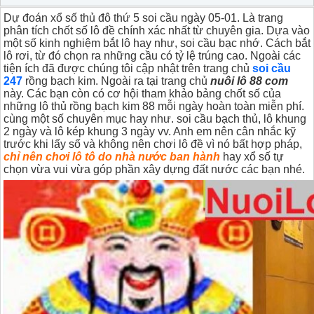
Dự đoán xổ số thủ đô thứ 5 soi cầu ngày 05-01. Là trang
phân tích chốt số lô đề chính xác nhất từ chuyên gia. Dựa vào
một số kinh nghiệm bắt lô hay như, soi cầu bạc nhớ. Cách bắt
lô rơi, từ đó chọn ra những cầu có tỷ lệ trúng cao. Ngoài các
tiện ích đã được chúng tôi cập nhật trên trang chủ
soi cầu
247
rồng bạch kim. Ngoài ra tại trang chủ
nuôi lô 88 com
này. Các bạn còn có cơ hội tham khảo bảng chốt số của
những lô thủ rồng bạch kim 88 mỗi ngày hoàn toàn miễn phí.
cùng một số chuyên mục hay như. soi cầu bạch thủ, lô khung
2 ngày và lô kép khung 3 ngày vv. Anh em nên cân nhắc kỹ
trước khi lấy số và không nên chơi lô đề vì nó bất hợp pháp,
chỉ nên chơi lô tô do nhà nước ban hành
hay xổ số tự
chọn vừa vui vừa góp phần xây dựng đất nước các bạn nhé.