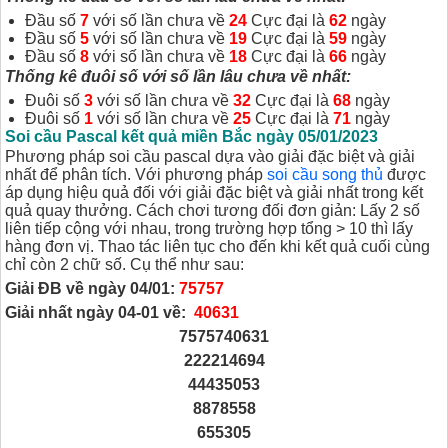
Đầu số
7
với số lần chưa về
24
Cực đại là
62
ngày
Đầu số
5
với số lần chưa về
19
Cực đại là
59
ngày
Đầu số
8
với số lần chưa về
18
Cực đại là
66
ngày
Thống kê đuôi số với số lần lâu chưa về nhất:
Đuôi số
3
với số lần chưa về
32
Cực đại là
68
ngày
Đuôi số
1
với số lần chưa về
25
Cực đại là
71
ngày
Soi cầu Pascal kết quả miền Bắc ngày 05/01/2023
Phương pháp soi cầu pascal dựa vào giải đặc biệt và giải
nhất để phân tích. Với phương pháp
soi cầu song thủ
được
áp dụng hiệu quả đối với giải đặc biệt và giải nhất trong kết
quả quay thưởng. Cách chơi tương đối đơn giản: Lấy 2 số
liên tiếp cộng với nhau, trong trường hợp tổng > 10 thì lấy
hàng đơn vị. Thao tác liên tục cho đến khi kết quả cuối cùng
chỉ còn 2 chữ số. Cụ thể như sau:
Giải ĐB về ngày 04/01:
75757
Giải nhất ngày 04-01 về:
40631
7575740631
222214694
44435053
8878558
655305