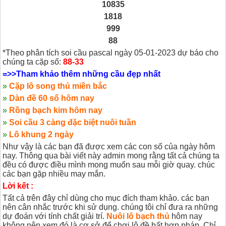
10835
1818
999
88
*Theo phân tích soi cầu pascal ngày 05-01-2023 dự báo cho
chúng ta cặp số:
88-33
=>>Tham khảo thêm những cầu đẹp nhất
»
Cặp lô song thủ miền bắc
»
Dàn đề 60 số hôm nay
»
Rồng bạch kim hôm nay
»
Soi cầu 3 càng đặc biệt nuôi tuần
»
Lô khung 2 ngày
Như vậy là các bạn đã được xem các con số của ngày hôm
nay. Thông qua bài viết này admin mong rằng tất cả chúng ta
đều có được điều mình mong muốn sau mỗi giờ quay. chúc
các bạn gặp nhiều may mắn.
Lời kết :
Tất cả trên đây chỉ dùng cho mục đích tham khảo. các bạn
nên cân nhắc trước khi sử dụng. chúng tôi chỉ đưa ra những
dự đoán với tính chất giải trí.
Nuôi lô bạch thủ
hôm nay
không nên xem đó là cơ sở để chơi lô đề bất hợp pháp. Chỉ