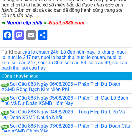
nên chơi lô tô hoặc
xổ số miền bắc đã được nhà nước ban
hành
. Cảm ơn tất cả các bạn đã đồng hành cùng trang
soi
cầu chuẩn
này.
⇒
Nguồn cập nhật
»»
NuoiLo888.com
F
M
E
S
a
a
m
h
c
st
ail
ar
Từ Khóa:
cau lo chuan 24h
,
Lô đẹp hôm nay
,
lo khung
,
nuoi
lo
,
nuoi lo 247 net
,
nuoi lo bach thu
,
nuoi lo chuan
,
nuoi lo
e
o
e
kep
,
soi cau 247
,
soi cau 366
,
soi cau 88
,
soi cau 99
,
soi cau
bach thu
,
soi cau hay
b
d
Cùng chuyên mục
o
o
Soi Cầu 888 Ngày 06/08/2026 – Phân Tích Dự Đoán
o
n
XSMB Rồng Bạch Kim Miễn Phí
Soi Cầu 888 Ngày 05/08/2026 – Phân Tích Cầu Lô Bạch
k
Thủ Và Dự Đoán XSMB Hôm Nay
Soi Cầu 888 Ngày 04/08/2026 – Tổng Hợp Dữ Liệu Và
Dự Đoán XSMB Chuẩn Nhất
Soi Cầu 888 Ngày 03/08/2026 – Phân Tích Dự Đoán Cầu
Đẹp XSMB Chính Xác