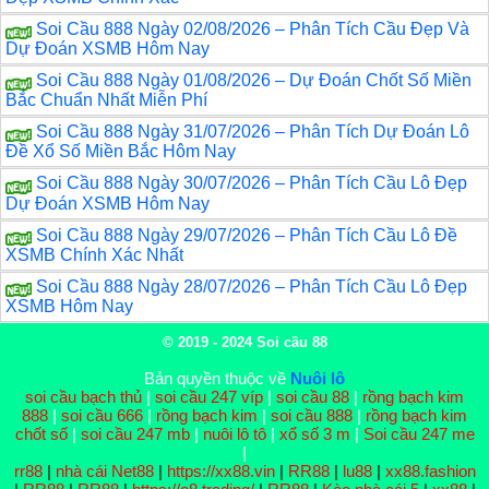
Soi Cầu 888 Ngày 02/08/2026 – Phân Tích Cầu Đẹp Và
Dự Đoán XSMB Hôm Nay
Soi Cầu 888 Ngày 01/08/2026 – Dự Đoán Chốt Số Miền
Bắc Chuẩn Nhất Miễn Phí
Soi Cầu 888 Ngày 31/07/2026 – Phân Tích Dự Đoán Lô
Đề Xổ Số Miền Bắc Hôm Nay
Soi Cầu 888 Ngày 30/07/2026 – Phân Tích Cầu Lô Đẹp
Dự Đoán XSMB Hôm Nay
Soi Cầu 888 Ngày 29/07/2026 – Phân Tích Cầu Lô Đề
XSMB Chính Xác Nhất
Soi Cầu 888 Ngày 28/07/2026 – Phân Tích Cầu Lô Đẹp
XSMB Hôm Nay
© 2019 - 2024
Soi cầu 88
Bản quyền thuộc về
Nuôi lô
soi cầu bạch thủ
|
soi cầu 247 víp
|
soi cầu 88
|
rồng bạch kim
888
|
soi cầu 666
|
rồng bạch kim
|
soi cầu 888
|
rồng bạch kim
chốt số
|
soi cầu 247 mb
|
nuôi lô tô
|
xổ số 3 m
|
Soi cầu 247 me
|
rr88
|
nhà cái Net88
|
https://xx88.vin
|
RR88
|
lu88
|
xx88.fashion