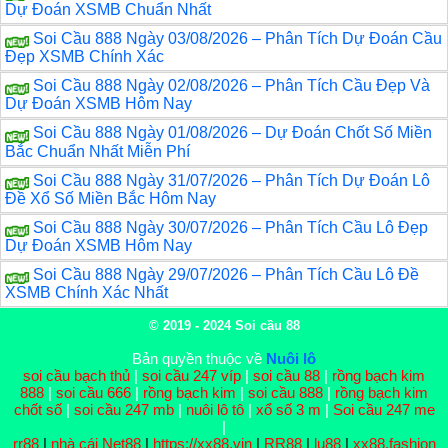
Dự Đoán XSMB Chuẩn Nhất
Soi Cầu 888 Ngày 03/08/2026 – Phân Tích Dự Đoán Cầu
Đẹp XSMB Chính Xác
Soi Cầu 888 Ngày 02/08/2026 – Phân Tích Cầu Đẹp Và
Dự Đoán XSMB Hôm Nay
Soi Cầu 888 Ngày 01/08/2026 – Dự Đoán Chốt Số Miền
Bắc Chuẩn Nhất Miễn Phí
Soi Cầu 888 Ngày 31/07/2026 – Phân Tích Dự Đoán Lô
Đề Xổ Số Miền Bắc Hôm Nay
Soi Cầu 888 Ngày 30/07/2026 – Phân Tích Cầu Lô Đẹp
Dự Đoán XSMB Hôm Nay
Soi Cầu 888 Ngày 29/07/2026 – Phân Tích Cầu Lô Đề
XSMB Chính Xác Nhất
© 2019 - 2024
Soi cầu 88
Bản quyền thuộc về
Nuôi lô
soi cầu bạch thủ
|
soi cầu 247 víp
|
soi cầu 88
|
rồng bạch kim
888
|
soi cầu 666
|
rồng bạch kim
|
soi cầu 888
|
rồng bạch kim
chốt số
|
soi cầu 247 mb
|
nuôi lô tô
|
xổ số 3 m
|
Soi cầu 247 me
|
rr88
|
nhà cái Net88
|
https://xx88.vin
|
RR88
|
lu88
|
xx88.fashion