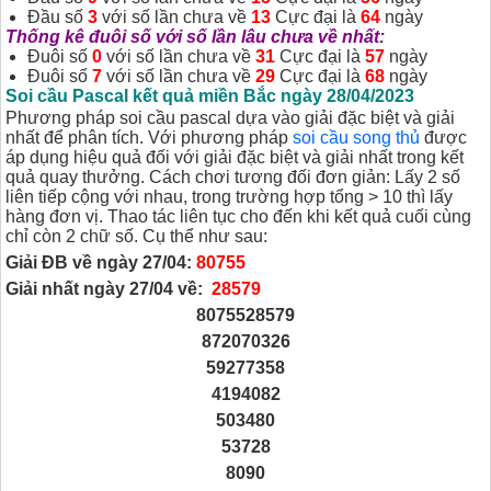
Đầu số
3
với số lần chưa về
13
Cực đại là
64
ngày
Thống kê đuôi số với số lần lâu chưa về nhất:
Đuôi số
0
với số lần chưa về
31
Cực đại là
57
ngày
Đuôi số
7
với số lần chưa về
29
Cực đại là
68
ngày
Soi cầu Pascal kết quả miền Bắc ngày 28/04/2023
Phương pháp soi cầu pascal dựa vào giải đặc biệt và giải
nhất để phân tích. Với phương pháp
soi cầu song thủ
được
áp dụng hiệu quả đối với giải đặc biệt và giải nhất trong kết
quả quay thưởng. Cách chơi tương đối đơn giản: Lấy 2 số
liên tiếp cộng với nhau, trong trường hợp tổng > 10 thì lấy
hàng đơn vị. Thao tác liên tục cho đến khi kết quả cuối cùng
chỉ còn 2 chữ số. Cụ thể như sau:
Giải ĐB về ngày 27/04:
80755
Giải nhất ngày 27/04 về:
28579
8075528579
872070326
59277358
4194082
503480
53728
8090