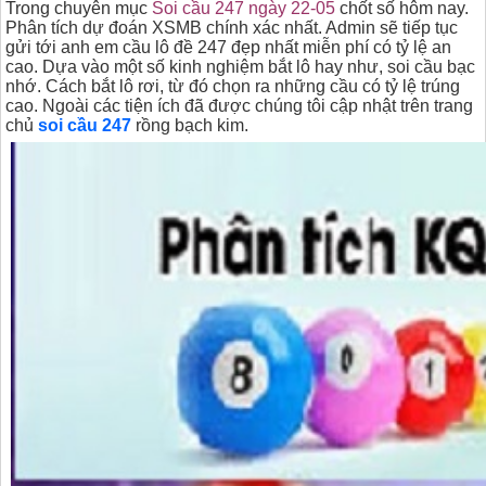
Trong chuyên mục
Soi cầu 247 ngày 22-05
chốt số hôm nay.
Phân tích dự đoán XSMB chính xác nhất. Admin sẽ tiếp tục
gửi tới anh em cầu lô đề 247 đẹp nhất miễn phí có tỷ lệ an
cao. Dựa vào một số kinh nghiệm bắt lô hay như, soi cầu bạc
nhớ. Cách bắt lô rơi, từ đó chọn ra những cầu có tỷ lệ trúng
cao. Ngoài các tiện ích đã được chúng tôi cập nhật trên trang
chủ
soi cầu 247
rồng bạch kim.