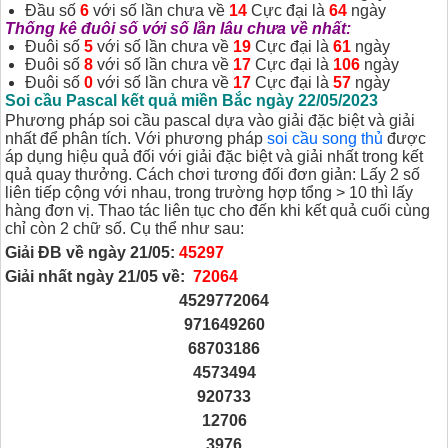
Đầu số
6
với số lần chưa về
14
Cực đại là
64
ngày
Thống kê đuôi số với số lần lâu chưa về nhất:
Đuôi số
5
với số lần chưa về
19
Cực đại là
61
ngày
Đuôi số
8
với số lần chưa về
17
Cực đại là
106
ngày
Đuôi số
0
với số lần chưa về
17
Cực đại là
57
ngày
Soi cầu Pascal kết quả miền Bắc ngày 22/05/2023
Phương pháp soi cầu pascal dựa vào giải đặc biệt và giải
nhất để phân tích. Với phương pháp
soi cầu song thủ
được
áp dụng hiệu quả đối với giải đặc biệt và giải nhất trong kết
quả quay thưởng. Cách chơi tương đối đơn giản: Lấy 2 số
liên tiếp cộng với nhau, trong trường hợp tổng > 10 thì lấy
hàng đơn vị. Thao tác liên tục cho đến khi kết quả cuối cùng
chỉ còn 2 chữ số. Cụ thể như sau:
Giải ĐB về ngày 21/05:
45297
Giải nhất ngày 21/05 về:
72064
4529772064
971649260
68703186
4573494
920733
12706
3976