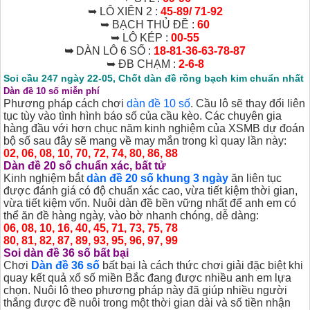
➥ LÔ XIÊN 2 :
45-89/ 71-92
➥ BẠCH THỦ ĐỀ :
60
➥ LÔ KÉP :
00-55
➥
DÀN LÔ 6 SỐ :
18-81-36-63-78-87
➥ ĐB CHẠM :
2-6-8
Soi cầu 247 ngày 22-05, Chốt dàn đề rồng bạch kim chuẩn nhất
Dàn đề 10 số miễn phí
Phương pháp cách chơi
dàn đề 10 số
. Cầu lô sẽ thay đổi liên
tục tùy vào tình hình báo số của cầu kèo. Các chuyên gia
hàng đầu với hơn chục năm kinh nghiệm của XSMB dự đoán
bộ số sau đây sẽ mang về may mắn trong kì quay lần này:
02, 06, 08, 10, 70, 72, 74, 80, 86, 88
Dàn đề 20 số chuẩn xác, bất tử
Kinh nghiệm bắt
dàn đề 20 số khung 3 ngày
ăn liên tục
được đánh giá có độ chuẩn xác cao, vừa tiết kiệm thời gian,
vừa tiết kiệm vốn. Nuôi dàn đề bền vững nhất để anh em có
thể ăn đề hàng ngày, vào bờ nhanh chóng, dễ dàng:
06, 08, 10, 16, 40, 45, 71, 73, 75, 78
80, 81, 82, 87, 89, 93, 95, 96, 97, 99
Soi dàn đề 36 số bất bại
Chơi
Dàn đề 36 số
bất bại là cách thức chơi giải đặc biệt khi
quay kết quả xổ số miền Bắc đang được nhiều anh em lựa
chọn. Nuôi lô theo phương pháp này đã giúp nhiều người
thắng được đề nuôi trong một thời gian dài và số tiền nhận