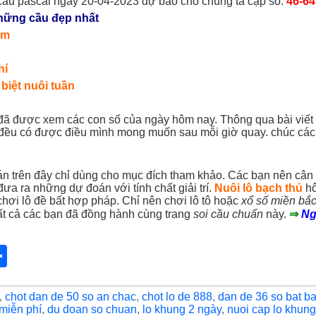
 cầu pascal ngày 20-04-2023 dự báo cho chúng ta cặp số:
46-64
hững cầu đẹp nhất
im
hí
biệt nuôi tuần
đã được xem các con số của ngày hôm nay. Thông qua bài viế
a đều có được điều mình mong muốn sau mỗi giờ quay. chúc cá
n trên đây chỉ dùng cho mục đích tham khảo. Các bạn nên cân 
đưa ra những dự đoán với tính chất giải trí.
Nuôi lô bạch thủ
hô
hơi lô đề bất hợp pháp. Chỉ nên chơi lô tô hoặc
xổ số miền bắ
ất cả các bạn đã đồng hành cùng trang
soi cầu chuẩn
này.
⇒
Ng
S
h
l
ar
,
chot dan de 50 so an chac
,
chot lo de 888
,
dan de 36 so bat ba
miễn phí
,
du doan so chuan
,
lo khung 2 ngày
,
nuoi cap lo khung