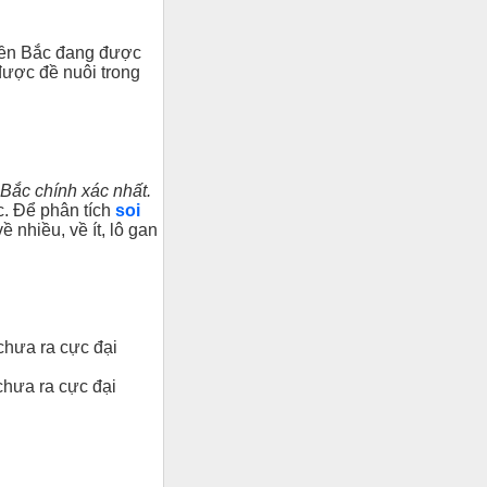
miền Bắc đang được
được đề nuôi trong
Bắc chính xác nhất.
c. Để phân tích
soi
 nhiều, về ít, lô gan
hưa ra cực đại
hưa ra cực đại