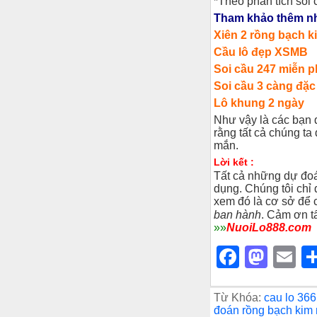
*Theo phân tích soi
T
ham khảo thêm n
Xiên 2 rồng bạch k
Cầu lô đẹp XSMB
Soi cầu 247 miễn p
Soi cầu 3 càng đặc 
Lô khung 2 ngày
Như vậy là các bạn 
rằng tất cả chúng t
mắn.
Lời kết :
Tất cả những dự đoá
dụng. Chúng tôi chỉ 
xem đó là cơ sở để c
ban hành
. Cảm ơn t
»»
NuoiLo888.com
F
M
E
a
a
m
c
st
ai
Từ Khóa:
cau lo 366
đoán rồng bạch kim 