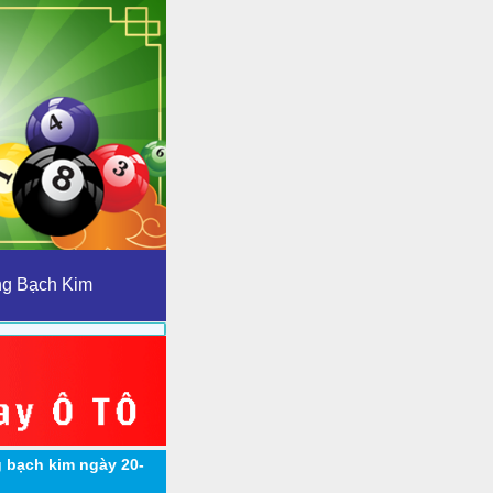
g Bạch Kim
g bạch kim ngày 20-