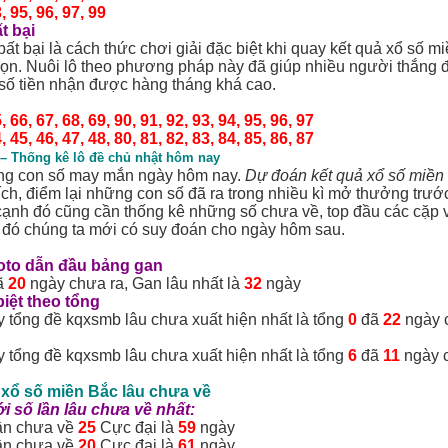
, 95, 96, 97, 99
t bại
bất bại là cách thức chơi giải đặc biệt khi quay kết quả xổ số 
ọn. Nuôi lô theo phương pháp này đã giúp nhiều người thắng 
 số tiền nhận được hàng tháng khá cao.
, 66, 67, 68, 69, 90, 91, 92, 93, 94, 95, 96, 97
, 45, 46, 47, 48, 80, 81, 82, 83, 84, 85, 86, 87
 – Thống kê lô đề chủ nhật hôm nay
ùng con số may mắn ngày hôm nay.
Dự đoán kết quả xổ số miền 
ch, điểm lại những con số đã ra trong nhiều kì mở thưởng trướ
cạnh đó cũng cần thống kê những số chưa về, top đầu các cặp về
u đó chúng ta mới có suy đoán cho ngày hôm sau.
loto dẫn đầu bảng gan
ã
20
ngày chưa ra, Gan lâu nhất là
32
ngày
iệt theo tổng
 tổng đề kqxsmb lâu chưa xuất hiện nhất là tổng
0
đã
22
ngày c
 tổng đề kqxsmb lâu chưa xuất hiện nhất là tổng
6
đã
11
ngày c
xổ số miền Bắc lâu chưa về
i số lần lâu chưa về nhất:
lần chưa về
25
Cực đại là
59
ngày
lần chưa về
20
Cực đại là
61
ngày