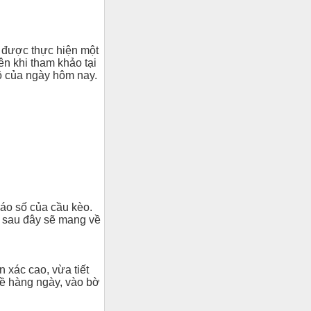
ố được thực hiện một
n khi tham khảo tại
ô của ngày hôm nay.
 báo số của cầu kèo.
 sau đây sẽ mang về
 xác cao, vừa tiết
đề hàng ngày, vào bờ