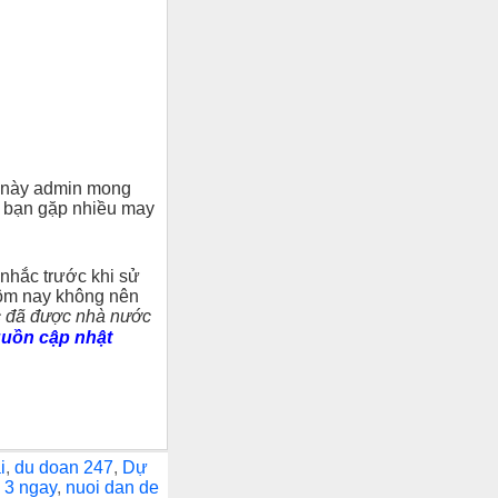
t này admin mong
c bạn gặp nhiều may
nhắc trước khi sử
m nay không nên
c đã được nhà nước
uồn cập nhật
i
,
du doan 247
,
Dự
 3 ngay
,
nuoi dan de