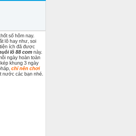
hốt số hôm nay.
t lô hay như, soi
 tiện ích đã được
nuôi lô 88 com
này.
mỗi ngày hoàn toàn
ô kép khung 3 ngày
 pháp,
chỉ nên chơi
t nước các bạn nhé.