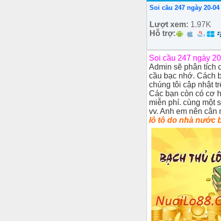
Soi cầu 247 ngày 20-04
Lượt xem:
1.97K
Hỗ trợ:
Soi cầu 247 ngày 20
Admin sẽ phân tích c
cầu bạc nhớ. Cách bắ
chúng tôi cập nhật t
Các bạn còn có cơ h
miễn phí. cùng một 
vv. Anh em nên cân n
lô tô do nhà nước