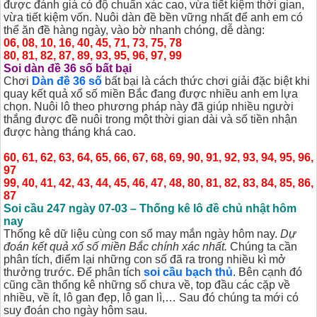
được đánh giá có độ chuẩn xác cao, vừa tiết kiệm thời gian,
vừa tiết kiệm vốn. Nuôi dàn đề bền vững nhất để anh em có
thể ăn đề hàng ngày, vào bờ nhanh chóng, dễ dàng:
06, 08, 10, 16, 40, 45, 71, 73, 75, 78
80, 81, 82, 87, 89, 93, 95, 96, 97, 99
Soi dàn đề 36 số bất bại
Chơi
Dàn đề 36 số
bất bại là cách thức chơi giải đặc biệt khi
quay kết quả xổ số miền Bắc đang được nhiều anh em lựa
chọn. Nuôi lô theo phương pháp này đã giúp nhiều người
thắng được đề nuôi trong một thời gian dài và số tiền nhận
được hàng tháng khá cao.
60, 61, 62, 63, 64, 65, 66, 67, 68, 69, 90, 91, 92, 93, 94, 95, 96,
97
99,
40, 41, 42, 43, 44, 45, 46, 47, 48, 80, 81, 82, 83, 84, 85, 86,
87
Soi cầu 247 ngày 07-03 – Thống kê lô đề chủ nhật hôm
nay
Thống kê dữ liệu cùng con số may mắn ngày hôm nay.
Dự
đoán kết quả xổ số miền Bắc chính xác nhất.
Chúng ta cần
phân tích, điểm lại những con số đã ra trong nhiều kì mở
thưởng trước. Để phân tích
soi cầu bạch thủ
. Bên cạnh đó
cũng cần thống kê những số chưa về, top đầu các cặp về
nhiều, về ít, lô gan đẹp, lô gan lì,… Sau đó chúng ta mới có
suy đoán cho ngày hôm sau.