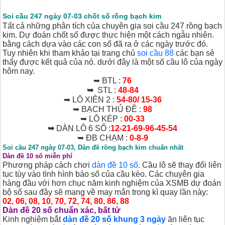
Soi cầu 247 ngày 07-03 chốt số rồng bạch kim
Tất cả những phân tích của chuyên gia soi cầu 247 rồng bạch
kim. Dự đoán chốt số được thực hiện một cách ngẫu nhiên.
bằng cách dựa vào các con số đã ra ở các ngày trước đó.
Tuy nhiên khi tham khảo tại trang chủ
soi cầu 88
các bạn sẻ
thấy được kết quả của nó. dưới đây là một số cầu lô của ngày
hôm nay.
➥ BTL :
76
➥
STL :
48-84
➥ LÔ XIÊN 2 :
54-80/ 15-36
➥ BẠCH THỦ ĐỀ :
98
➥ LÔ KÉP :
00-33
➥
DÀN LÔ 6 SỐ :
12-21-69-96-45-54
➥ ĐB CHẠM :
0-8-9
Soi cầu 247 ngày 07-03, Dàn đề rồng bạch kim chuẩn nhất
Dàn đề 10 số miễn phí
Phương pháp cách chơi
dàn đề 10 số
. Cầu lô sẽ thay đổi liên
tục tùy vào tình hình báo số của cầu kèo. Các chuyên gia
hàng đầu với hơn chục năm kinh nghiệm của XSMB dự đoán
bộ số sau đây sẽ mang về may mắn trong kì quay lần này:
02, 06, 08, 10, 70, 72, 74, 80, 86, 88
Dàn đề 20 số chuẩn xác, bất tử
Kinh nghiệm bắt
dàn đề 20 số khung 3 ngày
ăn liên tục