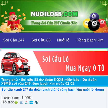
Soi Cầu 247
Soi Cầu 88
Nuôi lô
Rồng Bạch Kim
Trang chủ
›
Soi cầu 88 dự đoán KQXS miền bắc
›
Dự đoán
XSMB soi cầu 247 rồng bạch kim ngày 02-01
Soi cầu xsmb 247 dự đoán bạch thủ lô rồng bạch kim nuôi lô khung
Lượt xem:
1.99K
Hỗ trợ: