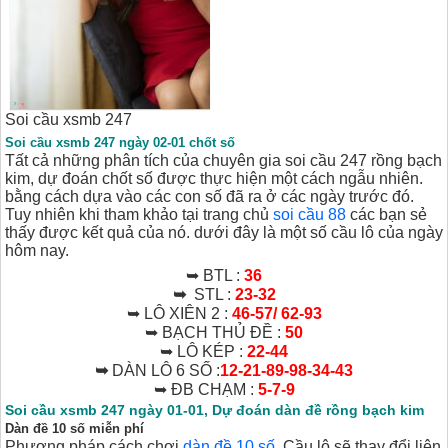
Soi cầu xsmb 247
Soi cầu xsmb 247 ngày 02-01 chốt số
Tất cả những phân tích của chuyên gia soi cầu 247 rồng bạch
kim, dự đoán chốt số được thực hiện một cách ngẫu nhiên.
bằng cách dựa vào các con số đã ra ở các ngày trước đó.
Tuy nhiên khi tham khảo tại trang chủ
soi cầu 88
các bạn sẻ
thấy được kết quả của nó. dưới đây là một số cầu lô của ngày
hôm nay.
➥ BTL :
36
➥
STL :
23-32
➥ LÔ XIÊN 2 :
46-57/ 62-93
➥ BẠCH THỦ ĐỀ :
50
➥ LÔ KÉP :
22-44
➥
DÀN LÔ 6 SỐ :
12-21-89-98-34-43
➥ ĐB CHẠM :
5-7-9
Soi cầu xsmb 247 ngày 01-01, Dự đoán dàn đề rồng bạch kim
Dàn đề 10 số miễn phí
Phương pháp cách chơi
dàn đề 10 số
. Cầu lô sẽ thay đổi liên