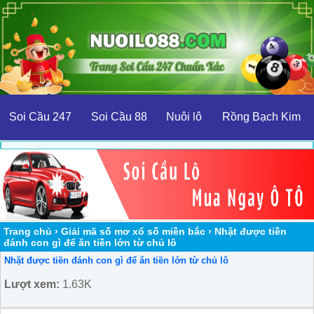
Soi Cầu 247
Soi Cầu 88
Nuôi lô
Rồng Bạch Kim
Trang chủ
›
Giải mã số mơ xổ số miền bắc
›
Nhặt được tiền
đánh con gì để ăn tiền lớn từ chủ lô
Nhặt được tiền đánh con gì để ăn tiền lớn từ chủ lô
Lượt xem:
1.63K