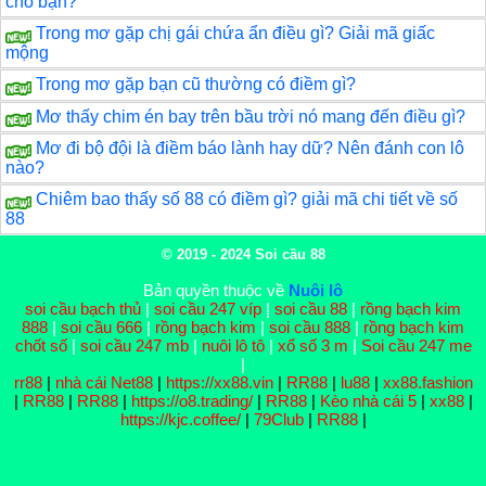
cho bạn?
Trong mơ gặp chị gái chứa ẩn điều gì? Giải mã giấc
mộng
Trong mơ gặp bạn cũ thường có điềm gì?
Mơ thấy chim én bay trên bầu trời nó mang đến điều gì?
Mơ đi bộ đội là điềm báo lành hay dữ? Nên đánh con lô
nào?
Chiêm bao thấy số 88 có điềm gì? giải mã chi tiết về số
88
© 2019 - 2024
Soi cầu 88
Bản quyền thuộc về
Nuôi lô
soi cầu bạch thủ
|
soi cầu 247 víp
|
soi cầu 88
|
rồng bạch kim
888
|
soi cầu 666
|
rồng bạch kim
|
soi cầu 888
|
rồng bạch kim
chốt số
|
soi cầu 247 mb
|
nuôi lô tô
|
xổ số 3 m
|
Soi cầu 247 me
|
rr88
|
nhà cái Net88
|
https://xx88.vin
|
RR88
|
lu88
|
xx88.fashion
|
RR88
|
RR88
|
https://o8.trading/
|
RR88
|
Kèo nhà cái 5
|
xx88
|
https://kjc.coffee/
|
79Club
|
RR88
|