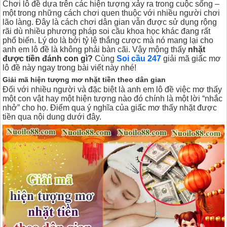
Chơi lô đề dựa trên các hiện tượng xảy ra trong cuộc sống –
một trong những cách chơi quen thuộc với nhiều người chơi
lão làng. Đây là cách chơi dân gian vẫn được sử dụng rộng
rãi dù nhiều phương pháp soi cầu khoa học khác đang rất
phổ biến. Lý do là bởi tỷ lệ thắng cược mà nó mang lại cho
anh em lô đề là không phải bàn cãi. Vậy mộng thấy
nhặt
được tiền đánh con gì?
Cùng
Soi cầu 247
giải mã giấc mơ
lô đề này ngay trong bài viết này nhé!
Giải mã hiện tượng mơ nhặt tiền theo dân gian
Đối với nhiều người và đặc biệt là anh em lô đề việc mơ thấy
một con vật hay một hiện tượng nào đó chính là một lời “nhắc
nhở” cho họ. Điểm qua ý nghĩa của giấc mơ thấy nhặt được
tiền qua nội dung dưới đây.