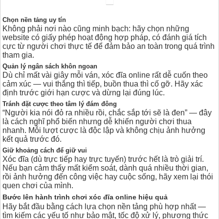
Chọn nền tảng uy tín
Không phải nơi nào cũng minh bạch: hãy chọn những
website có giấy phép hoạt động hợp pháp, có đánh giá tích
cực từ người chơi thực tế để đảm bảo an toàn trong quá trình
tham gia.
Quản lý ngân sách khôn ngoan
Dù chỉ mất vài giây mỗi ván, xóc đĩa online rất dễ cuốn theo
cảm xúc — vui thắng thì tiếp, buồn thua thì cố gỡ. Hãy xác
định trước giới hạn cược và dừng lại đúng lúc.
Tránh đặt cược theo tâm lý đám đông
“Người kia nói đỏ ra nhiều rồi, chắc sắp tới sẽ là đen” — đây
là cách nghĩ phổ biến nhưng dễ khiến người chơi thua
nhanh. Mỗi lượt cược là độc lập và không chịu ảnh hưởng
kết quả trước đó.
Giữ khoảng cách để giữ vui
Xóc đĩa (dù trực tiếp hay trực tuyến) trước hết là trò giải trí.
Nếu bạn cảm thấy mất kiểm soát, dành quá nhiều thời gian,
rồi ảnh hưởng đến công việc hay cuộc sống, hãy xem lại thói
quen chơi của mình.
Bước lên hành trình chơi xóc đĩa online hiệu quả
Hãy bắt đầu bằng cách lựa chọn nền tảng phù hợp nhất —
tìm kiếm các yếu tố như bảo mật, tốc độ xử lý, phương thức