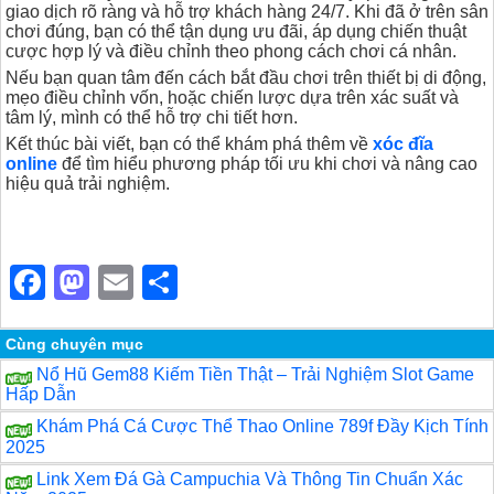
giao dịch rõ ràng và hỗ trợ khách hàng 24/7. Khi đã ở trên sân
chơi đúng, bạn có thể tận dụng ưu đãi, áp dụng chiến thuật
cược hợp lý và điều chỉnh theo phong cách chơi cá nhân.
Nếu bạn quan tâm đến cách bắt đầu chơi trên thiết bị di động,
mẹo điều chỉnh vốn, hoặc chiến lược dựa trên xác suất và
tâm lý, mình có thể hỗ trợ chi tiết hơn.
Kết thúc bài viết, bạn có thể khám phá thêm về
xóc đĩa
online
để tìm hiểu phương pháp tối ưu khi chơi và nâng cao
hiệu quả trải nghiệm.
F
M
E
S
a
a
m
h
c
st
ail
ar
Cùng chuyên mục
Nổ Hũ Gem88 Kiếm Tiền Thật – Trải Nghiệm Slot Game
e
o
e
Hấp Dẫn
b
d
Khám Phá Cá Cược Thể Thao Online 789f Đầy Kịch Tính
2025
o
o
Link Xem Đá Gà Campuchia Và Thông Tin Chuẩn Xác