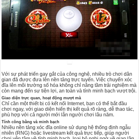
Với sự phát triển gay gắt của công nghệ, nhiều trò chơi dân
gian đã được đưa lên nền tảng trực tuyến. Việc chuyển xóc
đĩa lên môi trường số hóa không chỉ nâng tầm trải nghiệm mà
còn mang đến sự tiện lợi, an toàn và tính minh bạch vượt trội.
Giao diện trực quan, hoạt động mượt mà
Chỉ cần một thiết bị có kết nối Internet, bạn có thể bắt đầu
chơi ngay, với giao diện hiển thị kết quả rõ ràng, dễ thao tác,
phù hợp với cả người mới lẫn người chơi lâu năm.
Tính công bằng và minh bạch
Nhiều nền tảng xóc đĩa online sử dụng hệ thống định ngẫu
nhiên (RNG) hoặc livestream kết quả trực tiếp, giúp người
chơi yên tâm về tính minh bạch, loại bỏ nghi ngờ về gian lận.