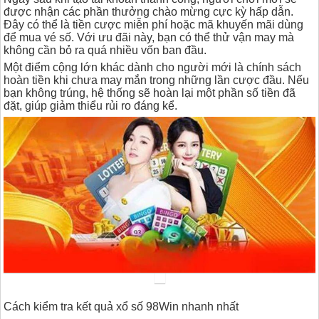
được nhận các phần thưởng chào mừng cực kỳ hấp dẫn.
Đây có thể là tiền cược miễn phí hoặc mã khuyến mãi dùng
để mua vé số. Với ưu đãi này, bạn có thể thử vận may mà
không cần bỏ ra quá nhiều vốn ban đầu.
Một điểm cộng lớn khác dành cho người mới là chính sách
hoàn tiền khi chưa may mắn trong những lần cược đầu. Nếu
bạn không trúng, hệ thống sẽ hoàn lại một phần số tiền đã
đặt, giúp giảm thiểu rủi ro đáng kể.
Cách kiểm tra kết quả xổ số 98Win nhanh nhất