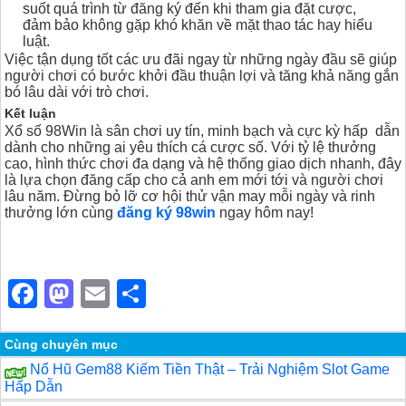
suốt quá trình từ đăng ký đến khi tham gia đặt cược,
đảm bảo không gặp khó khăn về mặt thao tác hay hiểu
luật.
Việc tận dụng tốt các ưu đãi ngay từ những ngày đầu sẽ giúp
người chơi có bước khởi đầu thuận lợi và tăng khả năng gắn
bó lâu dài với trò chơi.
Kết luận
Xổ số 98Win là sân chơi uy tín, minh bạch và cực kỳ hấp dẫn
dành cho những ai yêu thích cá cược số. Với tỷ lệ thưởng
cao, hình thức chơi đa dạng và hệ thống giao dịch nhanh, đây
là lựa chọn đăng cấp cho cả anh em mới tới và người chơi
lâu năm. Đừng bỏ lỡ cơ hội thử vận may mỗi ngày và rinh
thưởng lớn cùng
đăng ký 98win
ngay hôm nay!
F
M
E
S
a
a
m
h
c
st
ail
ar
Cùng chuyên mục
Nổ Hũ Gem88 Kiếm Tiền Thật – Trải Nghiệm Slot Game
e
o
e
Hấp Dẫn