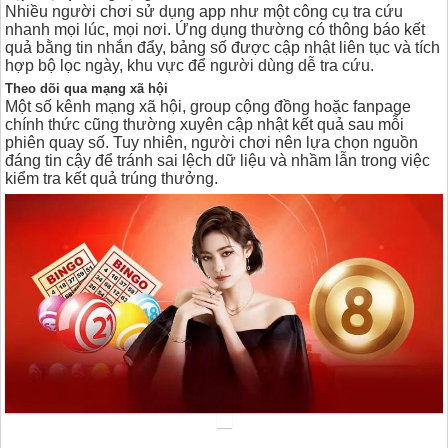
Nhiều người chơi sử dụng app như một công cụ tra cứu
nhanh mọi lúc, mọi nơi. Ứng dụng thường có thông báo kết
quả bằng tin nhắn đẩy, bảng số được cập nhật liên tục và tích
hợp bộ lọc ngày, khu vực để người dùng dễ tra cứu.
Theo dõi qua mạng xã hội
Một số kênh mạng xã hội, group cộng đồng hoặc fanpage
chính thức cũng thường xuyên cập nhật kết quả sau mỗi
phiên quay số. Tuy nhiên, người chơi nên lựa chọn nguồn
đáng tin cậy để tránh sai lệch dữ liệu và nhầm lẫn trong việc
kiểm tra kết quả trúng thưởng.