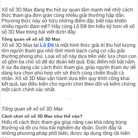
Xổ số 3D Max đang thu hút sự quan tâm mạnh mẽ nhờ cách
thức tham gia đơn giản cùng nhiều giải thưởng hấp dẫn.
Phương thức này sở hữu những điểm đặc biệt nào khiến
nhiều người đam mê? Hãy cùng Lô Đề tìm hiểu kỹ hơn về xổ
số 3D Max trong bài viết dưới đây.
Tổng quan về xổ số 3D Max
Xổ số 3D Max tại
Lô Đề
là một hình thức giải trí thu hút lượng
lớn người tham gia nhờ tính minh bạch cùng cơ cấu giải
thưởng phong phú. Loại xổ số này dựa trên việc lựa chọn con
số gồm ba chữ số để dự đoán kết quả. Đặc điểm nổi bật nằm
ở sự đa dạng các cách thức tham gia, giúp người tham dự dễ
dàng lựa chọn phù hợp với sở thích cùng chiến thuật cá
nhân. Xổ số 3D Max vận hành dựa trên quy trình công khai
kết quả, tạo điều kiện cho người chơi theo dõi và kiểm chứng
một cách chính xác nhất.
Tổng quan về xổ số 3D Max
Cách chơi xổ số 3D Max như thế nào?
Hiểu rõ cách thức tham gia giúp nâng cao khả năng trúng
thưởng và tối ưu hóa trải nghiệm dự đoán. Dưới đây là
những phương pháp phổ biến, được áp dụng rộng rãi hiện