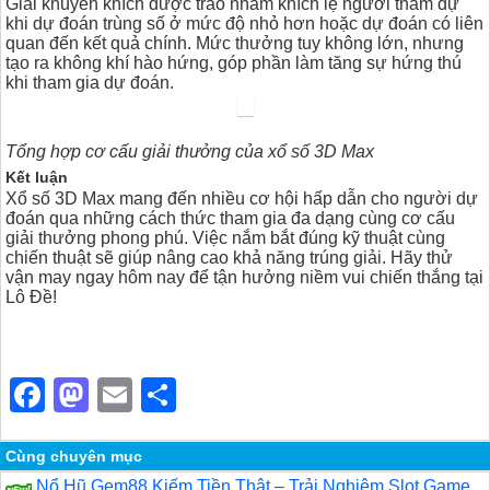
Giải khuyến khích được trao nhằm khích lệ người tham dự
khi dự đoán trùng số ở mức độ nhỏ hơn hoặc dự đoán có liên
quan đến kết quả chính. Mức thưởng tuy không lớn, nhưng
tạo ra không khí hào hứng, góp phần làm tăng sự hứng thú
khi tham gia dự đoán.
Tổng hợp cơ cấu giải thưởng của xổ số 3D Max
Kết luận
Xổ số 3D Max mang đến nhiều cơ hội hấp dẫn cho người dự
đoán qua những cách thức tham gia đa dạng cùng cơ cấu
giải thưởng phong phú. Việc nắm bắt đúng kỹ thuật cùng
chiến thuật sẽ giúp nâng cao khả năng trúng giải. Hãy thử
vận may ngay hôm nay để tận hưởng niềm vui chiến thắng tại
Lô Đề!
F
M
E
S
a
a
m
h
c
st
ail
ar
Cùng chuyên mục
Nổ Hũ Gem88 Kiếm Tiền Thật – Trải Nghiệm Slot Game