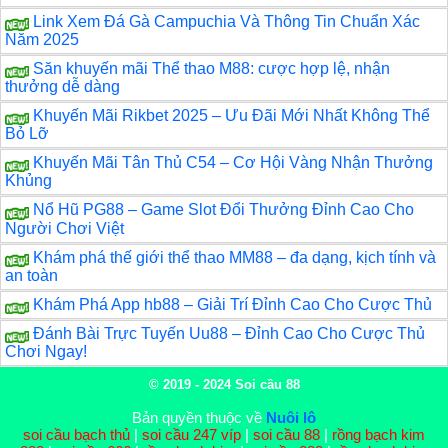
o
o
Link Xem Đá Gà Campuchia Và Thông Tin Chuẩn Xác
o
n
Năm 2025
k
Săn khuyến mãi Thể thao M88: cược hợp lệ, nhận
thưởng dễ dàng
Khuyến Mãi Rikbet 2025 – Ưu Đãi Mới Nhất Không Thể
Bỏ Lỡ
Khuyến Mãi Tân Thủ C54 – Cơ Hội Vàng Nhận Thưởng
Khủng
Nổ Hũ PG88 – Game Slot Đổi Thưởng Đỉnh Cao Cho
Người Chơi Việt
Khám phá thế giới thể thao MM88 – đa dạng, kịch tính và
an toàn
Khám Phá App hb88 – Giải Trí Đỉnh Cao Cho Cược Thủ
Đánh Bài Trực Tuyến Uu88 – Đỉnh Cao Cho Cược Thủ
Chơi Ngay!
© 2019 - 2024
Soi cầu 88
Bản quyền thuộc về
Nuôi lô
soi cầu bạch thủ
|
soi cầu 247 víp
|
soi cầu 88
|
rồng bạch kim