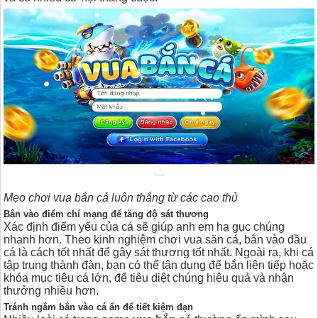
Mẹo chơi vua bắn cá luôn thắng từ các cao thủ
Bắn vào điểm chí mạng để tăng độ sát thương
Xác định điểm yếu của cá sẽ giúp anh em hạ gục chúng
nhanh hơn. Theo kinh nghiệm chơi vua săn cá, bắn vào đầu
cá là cách tốt nhất để gây sát thương tốt nhất. Ngoài ra, khi cá
tập trung thành đàn, bạn có thể tận dụng để bắn liên tiếp hoặc
khóa mục tiêu cá lớn, để tiêu diệt chúng hiệu quả và nhận
thưởng nhiều hơn.
Tránh ngắm bắn vào cá ẩn để tiết kiệm đạn