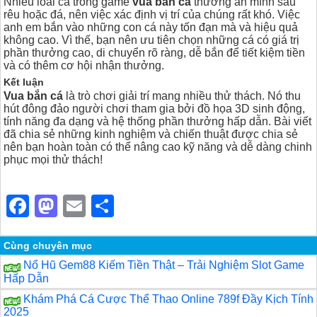
Nhiều loài cá trong game
vua bắn cá
thường ẩn mình sau
rêu hoặc đá, nên việc xác định vị trí của chúng rất khó. Việc
anh em bắn vào những con cá này tốn đạn mà và hiệu quả
không cao. Vì thế, bạn nên ưu tiên chọn những cá có giá trị
phần thưởng cao, di chuyển rõ ràng, dễ bắn để tiết kiệm tiền
và có thêm cơ hội nhận thưởng.
Kết luận
Vua bắn cá
là trò chơi giải trí mang nhiều thử thách. Nó thu
hút đông đảo người chơi tham gia bởi đồ họa 3D sinh động,
tính năng đa dạng và hệ thống phần thưởng hấp dẫn. Bài viết
đã chia sẻ những kinh nghiệm và chiến thuật được chia sẻ
nên bạn hoàn toàn có thể nâng cao kỹ năng và dễ dàng chinh
phục mọi thử thách!
F
M
E
S
a
a
m
h
c
st
ail
ar
Cùng chuyên mục
Nổ Hũ Gem88 Kiếm Tiền Thật – Trải Nghiệm Slot Game
e
o
e
Hấp Dẫn
b
d
Khám Phá Cá Cược Thể Thao Online 789f Đầy Kịch Tính
2025