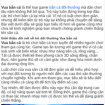
Vua bắn cá
là thể loại game
bắn cá đổi thưởng
mà dân chơi
lâu năm không thể bỏ qua. Trò này luôn đứng trong top đầu
các trò chơi bắn cá tại nhà cái. Vì nó có luật chơi đơn giản,
nhưng để kiếm tiền từ trò này lại không phải chuyện dễ dàng.
Bài viết dưới đây sẽ giúp bạn hiểu rõ hơn về game cũng như
chia sẻ kinh nghiệm giúp bạn nhanh chóng giành chiến thắng
khi săn cá.
Giới thiệu đôi nét về trò đổi thưởng Vua bắn cá
Vua bắn cá
là trò chơi bắn cá trực tuyến để nhiều người chơi
tham gia cùng lúc. Game tạo ấn tượng với game thủ vì có các
loài sinh vật biển khác nhau như nàng tiên cá, rồng vàng…
Tất cả được thiết kế theo phong cách 3D sống động, chân
thực, nên game thủ sẽ có cảm giác như đang hòa mình dưới
đại dương rộng lớn.
Luật chơi của vua săn cá rất đơn giản và dễ hiểu, phù hợp
với mọi đối tượng từ người mới đến các cao thủ săn thưởng
chuyên nghiệp. Khi anh em tham gia, mục tiêu sẽ là tiêu diệt
càng nhiều cá càng tốt để tích lũy điểm số cao.
Tuy nhiên, để làm được điều này ngư thủ cần tập trung cao
độ, có kỹ năng quan sát tinh tế. Đồng thời, game thủ cũng cần
có thao tác nhanh nhạy mới có được lợi thế và dễ dàng giành
chiến thắng.