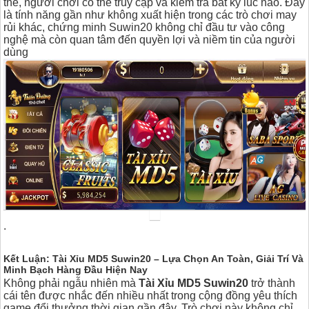
thể, người chơi có thể truy cập và kiểm tra bất kỳ lúc nào. Đây
là tính năng gần như không xuất hiện trong các trò chơi may
rủi khác, chứng minh Suwin20 không chỉ đầu tư vào công
nghệ mà còn quan tâm đến quyền lợi và niềm tin của người
dùng
.
Kết Luận: Tài Xỉu MD5 Suwin20 – Lựa Chọn An Toàn, Giải Trí Và
Minh Bạch Hàng Đầu Hiện Nay
Không phải ngẫu nhiên mà
Tài Xỉu MD5 Suwin20
trở thành
cái tên được nhắc đến nhiều nhất trong cộng đồng yêu thích
game đổi thưởng thời gian gần đây. Trò chơi này không chỉ