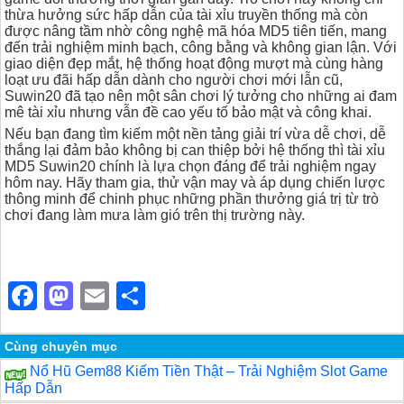
thừa hưởng sức hấp dẫn của tài xỉu truyền thống mà còn
được nâng tầm nhờ công nghệ mã hóa MD5 tiên tiến, mang
đến trải nghiệm minh bạch, công bằng và không gian lận. Với
giao diện đẹp mắt, hệ thống hoạt động mượt mà cùng hàng
loạt ưu đãi hấp dẫn dành cho người chơi mới lẫn cũ,
Suwin20 đã tạo nên một sân chơi lý tưởng cho những ai đam
mê tài xỉu nhưng vẫn đề cao yếu tố bảo mật và công khai.
Nếu bạn đang tìm kiếm một nền tảng giải trí vừa dễ chơi, dễ
thắng lại đảm bảo không bị can thiệp bởi hệ thống thì tài xỉu
MD5 Suwin20 chính là lựa chọn đáng để trải nghiệm ngay
hôm nay. Hãy tham gia, thử vận may và áp dụng chiến lược
thông minh để chinh phục những phần thưởng giá trị từ trò
chơi đang làm mưa làm gió trên thị trường này.
F
M
E
S
a
a
m
h
c
st
ail
ar
Cùng chuyên mục
Nổ Hũ Gem88 Kiếm Tiền Thật – Trải Nghiệm Slot Game
e
o
e
Hấp Dẫn