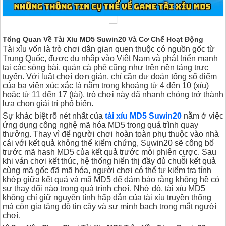
Tổng Quan Về Tài Xỉu MD5 Suwin20 Và Cơ Chế Hoạt Động
Tài xỉu vốn là trò chơi dân gian quen thuộc có nguồn gốc từ
Trung Quốc, được du nhập vào Việt Nam và phát triển mạnh
tại các sòng bài, quán cà phê cũng như trên nền tảng trực
tuyến. Với luật chơi đơn giản, chỉ cần dự đoán tổng số điểm
của ba viên xúc xắc là nằm trong khoảng từ 4 đến 10 (xỉu)
hoặc từ 11 đến 17 (tài), trò chơi này đã nhanh chóng trở thành
lựa chọn giải trí phổ biến.
Sự khác biệt rõ nét nhất của
tài xỉu MD5 Suwin20
nằm ở việc
ứng dụng công nghệ mã hóa MD5 trong quá trình quay
thưởng. Thay vì để người chơi hoàn toàn phụ thuộc vào nhà
cái với kết quả không thể kiểm chứng, Suwin20 sẽ công bố
trước mã hash MD5 của kết quả trước mỗi phiên cược. Sau
khi ván chơi kết thúc, hệ thống hiển thị đầy đủ chuỗi kết quả
cùng mã gốc đã mã hóa, người chơi có thể tự kiểm tra tính
khớp giữa kết quả và mã MD5 để đảm bảo rằng không hề có
sự thay đổi nào trong quá trình chơi. Nhờ đó, tài xỉu MD5
không chỉ giữ nguyên tính hấp dẫn của tài xỉu truyền thống
mà còn gia tăng độ tin cậy và sự minh bạch trong mắt người
chơi.