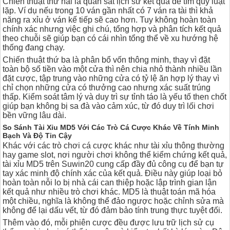
Chiến thuật thứ hai là quan sát lịch sử kết quả để tìm quy luật
lặp. Ví dụ nếu trong 10 ván gần nhất có 7 ván ra tài thì khả
năng ra xỉu ở ván kế tiếp sẽ cao hơn. Tuy không hoàn toàn
chính xác nhưng việc ghi chú, tổng hợp và phân tích kết quả
theo chuỗi sẽ giúp bạn có cái nhìn tổng thể về xu hướng hệ
thống đang chạy.
Chiến thuật thứ ba là phân bổ vốn thông minh, thay vì đặt
toàn bộ số tiền vào một cửa thì nên chia nhỏ thành nhiều lần
đặt cược, tập trung vào những cửa có tỷ lệ ăn hợp lý thay vì
chỉ chọn những cửa có thưởng cao nhưng xác suất trúng
thấp. Kiểm soát tâm lý và duy trì sự tỉnh táo là yếu tố then chốt
giúp bạn không bị sa đà vào cảm xúc, từ đó duy trì lối chơi
bền vững lâu dài.
So Sánh Tài Xỉu MD5 Với Các Trò Cá Cược Khác Về Tính Minh
Bạch Và Độ Tin Cậy
Khác với các trò chơi cá cược khác như tài xỉu thông thường
hay game slot, nơi người chơi không thể kiểm chứng kết quả,
tài xỉu MD5 trên Suwin20 cung cấp đầy đủ công cụ để bạn tự
tay xác minh độ chính xác của kết quả. Điều này giúp loại bỏ
hoàn toàn nỗi lo bị nhà cái can thiệp hoặc lập trình gian lận
kết quả như nhiều trò chơi khác. MD5 là thuật toán mã hóa
một chiều, nghĩa là không thể đảo ngược hoặc chỉnh sửa mà
không để lại dấu vết, từ đó đảm bảo tính trung thực tuyệt đối.
Thêm vào đó, mỗi phiên cược đều được lưu trữ lịch sử cụ