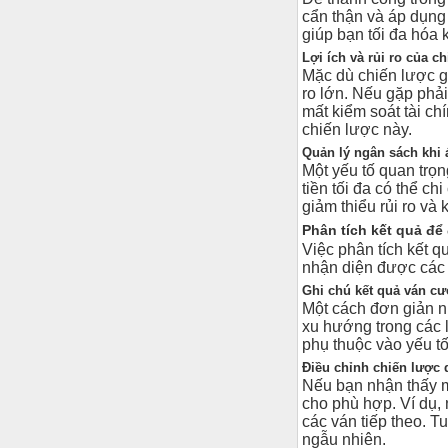
cẩn thận và áp dụng 
giúp bạn tối đa hóa 
Lợi ích và rủi ro của c
Mặc dù chiến lược g
ro lớn. Nếu gặp phải
mất kiểm soát tài ch
chiến lược này.
Quản lý ngân sách khi 
Một yếu tố quan trọn
tiền tối đa có thể ch
giảm thiểu rủi ro và
Phân tích kết quả để
Việc phân tích kết 
nhận diện được các 
Ghi chú kết quả ván c
Một cách đơn giản n
xu hướng trong các 
phụ thuộc vào yếu tố
Điều chỉnh chiến lược
Nếu bạn nhận thấy m
cho phù hợp. Ví dụ, 
các ván tiếp theo. T
ngẫu nhiên.