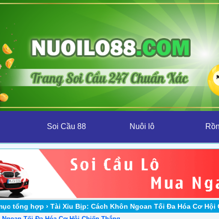
Soi Cầu 88
Nuôi lô
Rồn
mục tổng hợp
›
Tài Xỉu Bịp: Cách Khôn Ngoan Tối Đa Hóa Cơ Hội
n Ngoan Tối Đa Hóa Cơ Hội Chiến Thắng