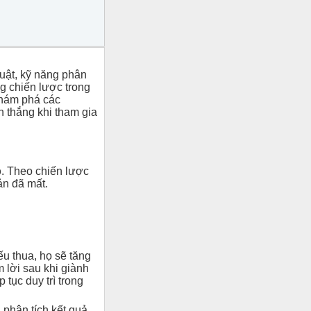
huật, kỹ năng phân
ng chiến lược trong
 khám phá các
n thắng khi tham gia
p
. Theo chiến lược
ản đã mất.
ếu thua, họ sẽ tăng
m lời sau khi giành
 tục duy trì trong
 phân tích kết quả