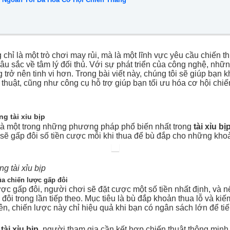
chỉ là một trò chơi may rủi, mà là một lĩnh vực yêu cầu chiến t
 sâu sắc về tâm lý đối thủ. Với sự phát triển của công nghệ, nhữ
trở nên tinh vi hơn. Trong bài viết này, chúng tôi sẽ giúp bạn
huật, cũng như công cụ hỗ trợ giúp bạn tối ưu hóa cơ hội chiế
ng tài xỉu bịp
là một trong những phương pháp phổ biến nhất trong
tài xỉu bị
 sẽ gấp đôi số tiền cược mỗi khi thua để bù đắp cho những kho
ng tài xỉu bịp
a chiến lược gấp đôi
ợc gấp đôi, người chơi sẽ đặt cược một số tiền nhất định, và n
đôi trong lần tiếp theo. Mục tiêu là bù đắp khoản thua lỗ và kiế
ên, chiến lược này chỉ hiệu quả khi bạn có ngân sách lớn để tiếp
g
tài xỉu bịp
, người tham gia cần kết hợp chiến thuật thông minh,