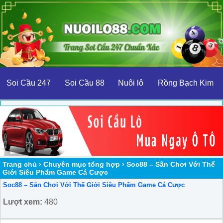
Soi Cầu 247
Soi Cầu 88
Nuôi lô
Rồng Bạch Kim
Trang chủ
›
Chuyên mục tổng hợp
›
Soc88 – Sân Chơi Với Thế
Giới Siêu Phẩm Game Cá Cược
Soc88 – Sân Chơi Với Thế Giới Siêu Phẩm Game Cá Cược
Lượt xem:
480