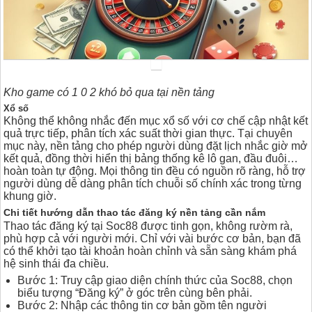
Kho game có 1 0 2 khó bỏ qua tại nền tảng
Xổ số
Không thể không nhắc đến mục xổ số với cơ chế cập nhật kết
quả trực tiếp, phân tích xác suất thời gian thực. Tại chuyên
mục này, nền tảng cho phép người dùng đặt lịch nhắc giờ mở
kết quả, đồng thời hiển thị bảng thống kê lô gan, đầu đuôi…
hoàn toàn tự động. Mọi thông tin đều có nguồn rõ ràng, hỗ trợ
người dùng dễ dàng phân tích chuỗi số chính xác trong từng
khung giờ.
Chi tiết hướng dẫn thao tác đăng ký nền tảng cần nắm
Thao tác đăng ký tại Soc88 được tinh gọn, không rườm rà,
phù hợp cả với người mới. Chỉ với vài bước cơ bản, bạn đã
có thể khởi tạo tài khoản hoàn chỉnh và sẵn sàng khám phá
hệ sinh thái đa chiều.
Bước 1: Truy cập giao diện chính thức của Soc88, chọn
biểu tượng “Đăng ký” ở góc trên cùng bên phải.
Bước 2: Nhập các thông tin cơ bản gồm tên người