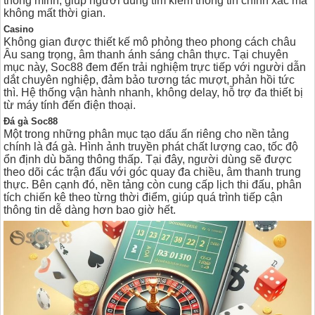
thông minh, giúp người dùng tìm kiếm thông tin chính xác mà
không mất thời gian.
Casino
Không gian được thiết kế mô phỏng theo phong cách châu
Âu sang trọng, âm thanh ánh sáng chân thực. Tại chuyên
mục này, Soc88 đem đến trải nghiệm trực tiếp với người dẫn
dắt chuyên nghiệp, đảm bảo tương tác mượt, phản hồi tức
thì. Hệ thống vận hành nhanh, không delay, hỗ trợ đa thiết bị
từ máy tính đến điện thoại.
Đá gà Soc88
Một trong những phân mục tạo dấu ấn riêng cho nền tảng
chính là đá gà. Hình ảnh truyền phát chất lượng cao, tốc độ
ổn định dù băng thông thấp. Tại đây, người dùng sẽ được
theo dõi các trận đấu với góc quay đa chiều, âm thanh trung
thực. Bên cạnh đó, nền tảng còn cung cấp lịch thi đấu, phân
tích chiến kê theo từng thời điểm, giúp quá trình tiếp cận
thông tin dễ dàng hơn bao giờ hết.