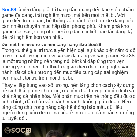
Soc88
là nền tảng giải trí hàng đầu mang đến kho siêu phẩm
game đa dạng, trải nghiệm mượt mà trên mọi thiết bị. Với
giao diện trực quan, hệ thống vận hành ổn định, dễ dàng tiếp
cận nhiều chuyên mục hấp dẫn, phong phú. Khám phá kho
game đặc sắc, cũng như hướng dẫn chi tiết thao tác đăng ký
để trải nghiệm trọn vẹn nhất.
Đôi nét tìm hiểu rõ về nền tảng hàng đầu Soc88
Trong xu thế giải trí trực tuyến hiện đại, sự khác biệt nằm ở độ
mượt, chất lượng dịch vụ và sự đa dạng về sản phẩm. Soc88
là một trong những nền tảng nổi bật khi đáp ứng trọn vẹn
những yếu tố trên. Từ thiết kế giao diện đến công nghệ vận
hành, tất cả đều hướng đến mục tiêu cung cấp trải nghiệm
liền mạch, tối ưu trên mọi thiết bị.
Thay vì tập trung vào số lượng, nền tảng chọn cách xây dựng
hệ sinh thái game chọn lọc, ưu tiên chất lượng, độ ổn định và
khả năng cá nhân hóa. Mỗi phân mục trên hệ thống đều được
tinh chỉnh, đảm bảo vận hành nhanh, không gián đoạn. Nền
tảng cũng chú trọng nâng cấp hệ thống bảo mật, dữ liệu
người dùng luôn được mã hóa ở mức cao, đảm bảo sự riêng
tư tuyệt đối.