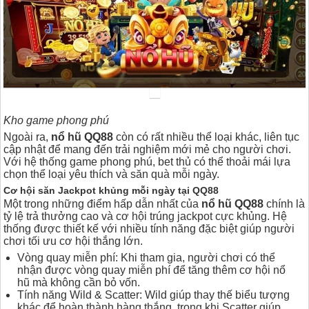
Kho game phong phú
Ngoài ra,
nổ hũ QQ88
còn có rất nhiều thể loại khác, liên tục
cập nhật để mang đến trải nghiệm mới mẻ cho người chơi.
Với hệ thống game phong phú, bet thủ có thể thoải mái lựa
chọn thể loại yêu thích và săn quà mỗi ngày.
Cơ hội săn Jackpot khủng mỗi ngày tại QQ88
Một trong những điểm hấp dẫn nhất của
nổ hũ QQ88
chính là
tỷ lệ trả thưởng cao và cơ hội trúng jackpot cực khủng. Hệ
thống được thiết kế với nhiều tính năng đặc biệt giúp người
chơi tối ưu cơ hội thắng lớn.
Vòng quay miễn phí: Khi tham gia, người chơi có thể
nhận được vòng quay miễn phí để tăng thêm cơ hội nổ
hũ mà không cần bỏ vốn.
Tính năng Wild & Scatter: Wild giúp thay thế biểu tượng
khác để hoàn thành hàng thắng, trong khi Scatter giúp