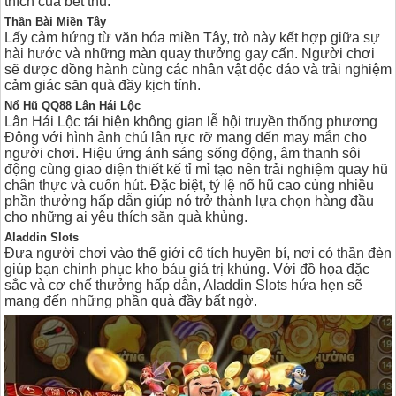
thích của bet thủ.
Thần Bài Miền Tây
Lấy cảm hứng từ văn hóa miền Tây, trò này kết hợp giữa sự
hài hước và những màn quay thưởng gay cấn. Người chơi
sẽ được đồng hành cùng các nhân vật độc đáo và trải nghiệm
cảm giác săn quà đầy kịch tính.
Nổ Hũ QQ88 Lân Hái Lộc
Lân Hái Lộc tái hiện không gian lễ hội truyền thống phương
Đông với hình ảnh chú lân rực rỡ mang đến may mắn cho
người chơi. Hiệu ứng ánh sáng sống động, âm thanh sôi
động cùng giao diện thiết kế tỉ mỉ tạo nên trải nghiệm quay hũ
chân thực và cuốn hút. Đặc biệt, tỷ lệ nổ hũ cao cùng nhiều
phần thưởng hấp dẫn giúp nó trở thành lựa chọn hàng đầu
cho những ai yêu thích săn quà khủng.
Aladdin Slots
Đưa người chơi vào thế giới cổ tích huyền bí, nơi có thần đèn
giúp bạn chinh phục kho báu giá trị khủng. Với đồ họa đặc
sắc và cơ chế thưởng hấp dẫn, Aladdin Slots hứa hẹn sẽ
mang đến những phần quà đầy bất ngờ.