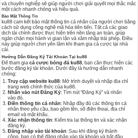
và chuyên nghiệp sẽ giúp người chơi giải quyết mọi thắc mắc
một cách nhanh chóng và hiệu quả.
Bảo Mật Thông Tin
ku88 cam kết bảo mật thông tin cá nhân của người chơi bằng
cách sử dụng công nghệ mã hóa tiên tiến. Tất cả các giao
dịch tài chính được thực hiện trên nền tảng an toàn, giúp
ngăn chặn mọi hành vi gian lận và xâm nhập trái phép. Điều
này giúp người chơi yên tâm khi tham gia cá cược tại nhà
cái.
Hướng Dẫn Đăng Ký Tài Khoản Tại ku88
Để tham gia
cá cược bóng đá ku88
, bạn cần thực hiện các
bước đăng ký tài khoản. Dưới đây là hướng dẫn nhanh
chóng:
Truy cập website ku88
: Mở trình duyệt và nhập địa chỉ
trang web chính thức của ku88.
Nhấn vào nút Đăng Ký
: Tìm nút “Đăng Ký” và nhấn
vào đó.
Điền thông tin cá nhân
: Nhập đầy đủ các thông tin cá
nhân theo yêu cầu, bao gồm tên, số điện thoại, địa chỉ
email và mật khẩu.
Xác nhận thông tin
: Kiểm tra lại thông tin và xác nhận
đăng ký.
Đăng nhập vào tài khoản
: Sau khi đăng ký thành
công, bạn có thể đăng nhập vào tài khoản và bắt đầu