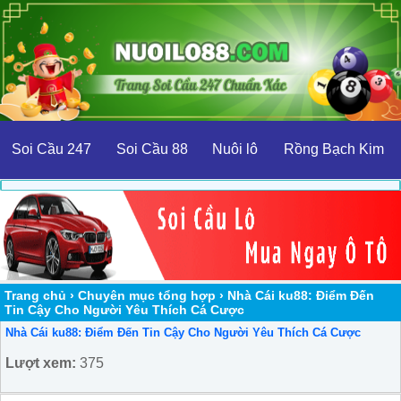
Soi Cầu 247
Soi Cầu 88
Nuôi lô
Rồng Bạch Kim
Trang chủ
›
Chuyên mục tổng hợp
›
Nhà Cái ku88: Điểm Đến
Tin Cậy Cho Người Yêu Thích Cá Cược
Nhà Cái ku88: Điểm Đến Tin Cậy Cho Người Yêu Thích Cá Cược
Lượt xem:
375