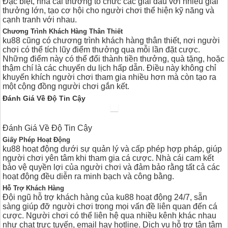
Đặc biệt, nhà cái thường tổ chức các giải đấu với nhiều giải
thưởng lớn, tạo cơ hội cho người chơi thể hiện kỹ năng và
cạnh tranh với nhau.
Chương Trình Khách Hàng Thân Thiết
ku88 cũng có chương trình khách hàng thân thiết, nơi người
chơi có thể tích lũy điểm thưởng qua mỗi lần đặt cược.
Những điểm này có thể đổi thành tiền thưởng, quà tặng, hoặc
thậm chí là các chuyến du lịch hấp dẫn. Điều này không chỉ
khuyến khích người chơi tham gia nhiều hơn mà còn tạo ra
một cộng đồng người chơi gắn kết.
Đánh Giá Về Độ Tin Cậy
Đánh Giá Về Độ Tin Cậy
Giấy Phép Hoạt Động
ku88 hoạt động dưới sự quản lý và cấp phép hợp pháp, giúp
người chơi yên tâm khi tham gia cá cược. Nhà cái cam kết
bảo vệ quyền lợi của người chơi và đảm bảo rằng tất cả các
hoạt động đều diễn ra minh bạch và công bằng.
Hỗ Trợ Khách Hàng
Đội ngũ hỗ trợ khách hàng của ku88 hoạt động 24/7, sẵn
sàng giúp đỡ người chơi trong mọi vấn đề liên quan đến cá
cược. Người chơi có thể liên hệ qua nhiều kênh khác nhau
như chat trực tuyến, email hay hotline. Dịch vụ hỗ trợ tận tâm