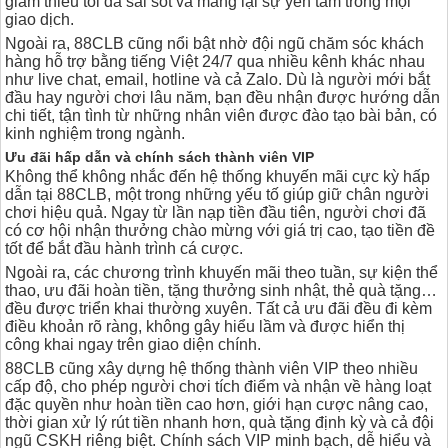
giảm thiểu tối đa sai sót và mang lại sự yên tâm trong mọi
giao dịch.
Ngoài ra, 88CLB cũng nổi bật nhờ đội ngũ chăm sóc khách
hàng hỗ trợ bằng tiếng Việt 24/7 qua nhiều kênh khác nhau
như live chat, email, hotline và cả Zalo. Dù là người mới bắt
đầu hay người chơi lâu năm, bạn đều nhận được hướng dẫn
chi tiết, tận tình từ những nhân viên được đào tạo bài bản, có
kinh nghiệm trong ngành.
Ưu đãi hấp dẫn và chính sách thành viên VIP
Không thể không nhắc đến hệ thống khuyến mãi cực kỳ hấp
dẫn tại 88CLB, một trong những yếu tố giúp giữ chân người
chơi hiệu quả. Ngay từ lần nạp tiền đầu tiên, người chơi đã
có cơ hội nhận thưởng chào mừng với giá trị cao, tạo tiền đề
tốt để bắt đầu hành trình cá cược.
Ngoài ra, các chương trình khuyến mãi theo tuần, sự kiện thể
thao, ưu đãi hoàn tiền, tặng thưởng sinh nhật, thẻ quà tặng…
đều được triển khai thường xuyên. Tất cả ưu đãi đều đi kèm
điều khoản rõ ràng, không gây hiểu lầm và được hiển thị
công khai ngay trên giao diện chính.
88CLB cũng xây dựng hệ thống thành viên VIP theo nhiều
cấp độ, cho phép người chơi tích điểm và nhận về hàng loạt
đặc quyền như hoàn tiền cao hơn, giới hạn cược nâng cao,
thời gian xử lý rút tiền nhanh hơn, quà tặng định kỳ và cả đội
ngũ CSKH riêng biệt. Chính sách VIP minh bạch, dễ hiểu và