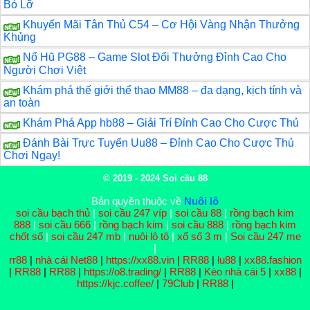
Bỏ Lỡ
Khuyến Mãi Tân Thủ C54 – Cơ Hội Vàng Nhận Thưởng
Khủng
Nổ Hũ PG88 – Game Slot Đổi Thưởng Đỉnh Cao Cho
Người Chơi Việt
Khám phá thế giới thể thao MM88 – đa dạng, kịch tính và
an toàn
Khám Phá App hb88 – Giải Trí Đỉnh Cao Cho Cược Thủ
Đánh Bài Trực Tuyến Uu88 – Đỉnh Cao Cho Cược Thủ
Chơi Ngay!
© 2019 - 2024
Soi cầu 88
Bản quyền thuộc về
Nuôi lô
soi cầu bạch thủ
|
soi cầu 247 víp
|
soi cầu 88
|
rồng bạch kim
888
|
soi cầu 666
|
rồng bạch kim
|
soi cầu 888
|
rồng bạch kim
chốt số
|
soi cầu 247 mb
|
nuôi lô tô
|
xổ số 3 m
|
Soi cầu 247 me
|
rr88
|
nhà cái Net88
|
https://xx88.vin
|
RR88
|
lu88
|
xx88.fashion
|
RR88
|
RR88
|
https://o8.trading/
|
RR88
|
Kèo nhà cái 5
|
xx88
|
https://kjc.coffee/
|
79Club
|
RR88
|