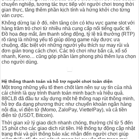
chuyên nghiệp, tương tác trực tiếp với người chơi trong thời
gian thực, tăng thêm phần kịch tính và hứng khởi cho từng
ván cược.
Không dừng lại ở đó, nền tảng còn có khu vực game slot với
hàng trăm trò chơi từ nhiều nhà cung cấp nổi tiếng quốc tế.
Đồ họa đẹp mắt, âm thanh sống động, tỷ lệ trả thưởng (RTP)
rõ ràng là những yếu tố giúp dòng game này được ưa
chuộng, đặc biệt với những người yêu thích sự may rủi và
đơn giản trong cách chơi. Các trò chơi như bắn cá, xổ số
nhanh, Keno… cũng góp phần làm phong phú thêm lựa chọn
cho người dùng.
Hệ thống thanh toán và hỗ trợ người chơi toàn diện
Một trong những yếu tố then chốt làm nên sự uy tín của nhà
cái chính là quy trình thanh toán minh bạch và hiệu quả.
88CLB đã đầu tư xây dựng một hệ thống nạp rút thông minh,
hỗ trợ đa dạng phương thức như chuyển khoản ngân hàng
nội địa, ví điện tử (Momo, ZaloPay, ViettelPay), và cả tiền
điện tử (USDT, Bitcoin).
Thời gian xử lý giao dịch nhanh chóng, thường chỉ từ 5 đến
15 phút cho các giao dịch rút tiền. Hệ thống tự động cập nhật
trạng thái và gửi thông báo xác nhận đến người chơi giúp