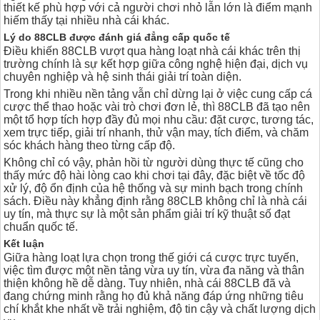
thiết kế phù hợp với cả người chơi nhỏ lẫn lớn là điểm mạnh
hiếm thấy tại nhiều nhà cái khác.
Lý do 88CLB được đánh giá đẳng cấp quốc tế
Điều khiến 88CLB vượt qua hàng loạt nhà cái khác trên thị
trường chính là sự kết hợp giữa công nghệ hiện đại, dịch vụ
chuyên nghiệp và hệ sinh thái giải trí toàn diện.
Trong khi nhiều nền tảng vẫn chỉ dừng lại ở việc cung cấp cá
cược thể thao hoặc vài trò chơi đơn lẻ, thì 88CLB đã tạo nên
một tổ hợp tích hợp đầy đủ mọi nhu cầu: đặt cược, tương tác,
xem trực tiếp, giải trí nhanh, thử vận may, tích điểm, và chăm
sóc khách hàng theo từng cấp độ.
Không chỉ có vậy, phản hồi từ người dùng thực tế cũng cho
thấy mức độ hài lòng cao khi chơi tại đây, đặc biệt về tốc độ
xử lý, độ ổn định của hệ thống và sự minh bạch trong chính
sách. Điều này khẳng định rằng 88CLB không chỉ là nhà cái
uy tín, mà thực sự là một sản phẩm giải trí kỹ thuật số đạt
chuẩn quốc tế.
Kết luận
Giữa hàng loạt lựa chọn trong thế giới cá cược trực tuyến,
việc tìm được một nền tảng vừa uy tín, vừa đa năng và thân
thiện không hề dễ dàng. Tuy nhiên, nhà cái 88CLB đã và
đang chứng minh rằng họ đủ khả năng đáp ứng những tiêu
chí khắt khe nhất về trải nghiệm, độ tin cậy và chất lượng dịch