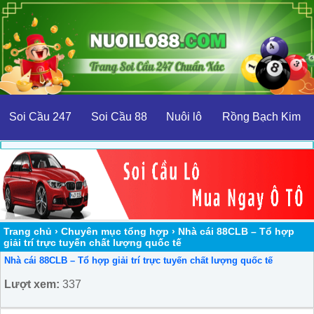
Soi Cầu 247
Soi Cầu 88
Nuôi lô
Rồng Bạch Kim
Trang chủ
›
Chuyên mục tổng hợp
›
Nhà cái 88CLB – Tổ hợp
giải trí trực tuyến chất lượng quốc tế
Nhà cái 88CLB – Tổ hợp giải trí trực tuyến chất lượng quốc tế
Lượt xem:
337