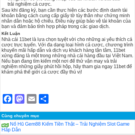
trải nghiệm cá cược.
Sau khi đăng ký, bạn cần thực hiện các bước định danh tài
khoản bằng cách cung cấp giấy tờ tùy thân như chứng minh
nhân dân hoặc hộ chiếu. Điều này giúp bảo vệ tài khoản của
bạn và đảm bảo tính hợp pháp trong các giao dịch.
Kết Luận
Nhà cái 11bet là lựa chọn tuyệt vời cho những ai yêu thích cá
cược trực tuyến. Với đa dạng loại hình cá cược, chương trình
khuyến mãi hấp dẫn và dịch vụ khách hàng tận tâm, 11bet
xứng đáng là một trong những nhà cái hàng đầu tại Việt Nam.
Nếu bạn đang tìm kiếm một nơi để thử vận may và trải
nghiệm những giây phút hồi hộp, hãy tham gia ngay 11bet để
khám phá thế giới cá cược đầy thú vị!
F
M
E
S
a
a
m
h
c
st
ail
ar
Cùng chuyên mục
Nổ Hũ Gem88 Kiếm Tiền Thật – Trải Nghiệm Slot Game
e
o
e
Hấp Dẫn