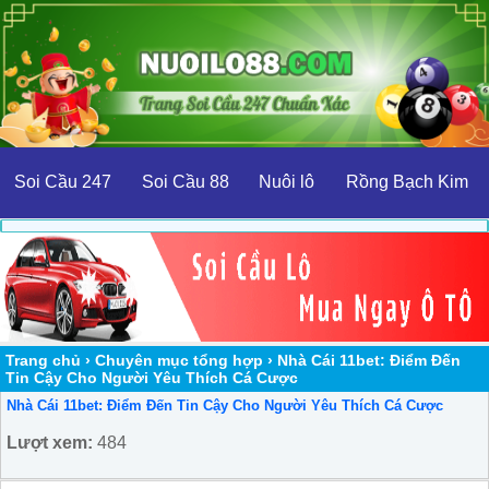
Soi Cầu 247
Soi Cầu 88
Nuôi lô
Rồng Bạch Kim
Trang chủ
›
Chuyên mục tổng hợp
›
Nhà Cái 11bet: Điểm Đến
Tin Cậy Cho Người Yêu Thích Cá Cược
Nhà Cái 11bet: Điểm Đến Tin Cậy Cho Người Yêu Thích Cá Cược
Lượt xem:
484