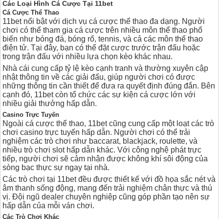
Các Loại Hình Cá Cược Tại 11bet
Cá Cược Thể Thao
11bet nổi bật với dịch vụ cá cược thể thao đa dạng. Người
chơi có thể tham gia cá cược trên nhiều môn thể thao phổ
biến như bóng đá, bóng rổ, tennis, và cả các môn thể thao
điện tử. Tại đây, bạn có thể đặt cược trước trận đấu hoặc
trong trận đấu với nhiều lựa chọn kèo khác nhau.
Nhà cái cung cấp tỷ lệ kèo cạnh tranh và thường xuyên cập
nhật thông tin về các giải đấu, giúp người chơi có được
những thông tin cần thiết để đưa ra quyết định đúng đắn. Bên
cạnh đó, 11bet còn tổ chức các sự kiện cá cược lớn với
nhiều giải thưởng hấp dẫn.
Casino Trực Tuyến
Ngoài cá cược thể thao, 11bet cũng cung cấp một loạt các trò
chơi casino trực tuyến hấp dẫn. Người chơi có thể trải
nghiệm các trò chơi như baccarat, blackjack, roulette, và
nhiều trò chơi slot hấp dẫn khác. Với công nghệ phát trực
tiếp, người chơi sẽ cảm nhận được không khí sôi động của
sòng bạc thực sự ngay tại nhà.
Các trò chơi tại 11bet đều được thiết kế với đồ họa sắc nét và
âm thanh sống động, mang đến trải nghiệm chân thực và thú
vị. Đội ngũ dealer chuyên nghiệp cũng góp phần tạo nên sự
hấp dẫn của mỗi ván chơi.
Các Trò Chơi Khác