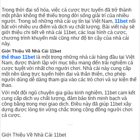
Trong thời đại số hóa, việc cá cược trực tuyến đã trở thành
một phần không thể thiếu trong đời sống giải trí của nhiều
người. Trong số những nhà cái uy tín tại Việt Nam,
11bet
nổi
bật với nhiều ưu điểm và dịch vụ chất lượng. Bài viết này sẽ
giới thiệu chi tiết về nhà cái 11bet, các loại hình cá cược,
chương trình khuyến mãi cũng như độ tin cậy của nhà cái
này.
Giới Thiệu Về Nhà Cái 11bet
thể thao 11bet
là một trong những nhà cái hàng đầu tại Việt
Nam, được thành lập với mục tiêu mang đến trải nghiệm cá
cược tuyệt vời nhất cho người chơi. Nhà cái này cung cấp
một nền tảng trực tuyến hiện đại và thân thiện, cho phép
người dùng dễ dàng tham gia vào các trò chơi và sự kiện thể
thao.
Với một đội ngũ chuyên gia giàu kinh nghiệm, 11bet cam kết
cung cấp dịch vụ chất lượng, đảm bảo tính minh bạch và
công bằng trong mọi giao dịch. Điều này đã giúp 11bet xây
dựng được lòng tin vững chắc trong cộng đồng người chơi
cá cược.
Giới Thiệu Về Nhà Cái 11bet