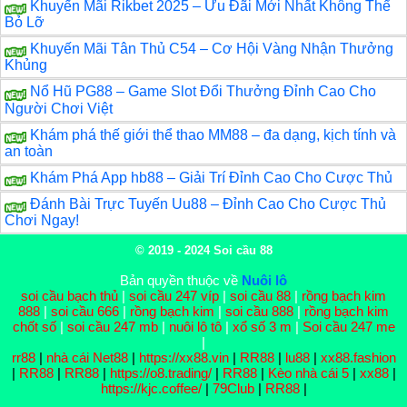
Khuyến Mãi Rikbet 2025 – Ưu Đãi Mới Nhất Không Thể
Bỏ Lỡ
Khuyến Mãi Tân Thủ C54 – Cơ Hội Vàng Nhận Thưởng
Khủng
Nổ Hũ PG88 – Game Slot Đổi Thưởng Đỉnh Cao Cho
Người Chơi Việt
Khám phá thế giới thể thao MM88 – đa dạng, kịch tính và
an toàn
Khám Phá App hb88 – Giải Trí Đỉnh Cao Cho Cược Thủ
Đánh Bài Trực Tuyến Uu88 – Đỉnh Cao Cho Cược Thủ
Chơi Ngay!
© 2019 - 2024
Soi cầu 88
Bản quyền thuộc về
Nuôi lô
soi cầu bạch thủ
|
soi cầu 247 víp
|
soi cầu 88
|
rồng bạch kim
888
|
soi cầu 666
|
rồng bạch kim
|
soi cầu 888
|
rồng bạch kim
chốt số
|
soi cầu 247 mb
|
nuôi lô tô
|
xổ số 3 m
|
Soi cầu 247 me
|
rr88
|
nhà cái Net88
|
https://xx88.vin
|
RR88
|
lu88
|
xx88.fashion
|
RR88
|
RR88
|
https://o8.trading/
|
RR88
|
Kèo nhà cái 5
|
xx88
|
https://kjc.coffee/
|
79Club
|
RR88
|