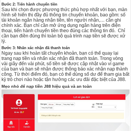
Bước 2: Tiến hành chuyển tiền
Sau khi chọn được phương thức phù hợp nhất với bạn, màn
hình sẽ hiển thị đầy đủ thông tin chuyển khoản, bao gồm: số
tài khoản ngân hàng nhận tiền, tên người nhận,… cần ghi
chính xác. Bạn chỉ cần mở ứng dụng ngân hàng trên điện
thoại, tiến hành chuyển tiền theo đúng các thông tin đó. Chỉ
cần bạn điền đúng thì toàn bộ quá trình nạp tiền sẽ được xử
lý.
Bước 3: Nhấn xác nhận đã thanh toán
Ngay sau khi hoàn tất chuyển khoản, bạn có thể quay lại
trang nạp tiền và nhấn xác nhận đã thanh toán. Trong vòng
vài giây đến vài phút, số tiền sẽ được cập nhật vào ví game
của bạn và bạn sẽ nhận được thông báo xác nhận nạp thành
công. Từ thời điểm đó, bạn có thể dùng số dư để tham gia bất
kỳ trò chơi nào hoặc tận hưởng các ưu đãi đặc biệt của J88.
Mẹo nhỏ để nạp tiền J88 hiệu quả và an toàn