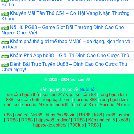
Bỏ Lỡ
Khuyến Mãi Tân Thủ C54 – Cơ Hội Vàng Nhận Thưởng
Khủng
Nổ Hũ PG88 – Game Slot Đổi Thưởng Đỉnh Cao Cho
Người Chơi Việt
Khám phá thế giới thể thao MM88 – đa dạng, kịch tính và
an toàn
Khám Phá App hb88 – Giải Trí Đỉnh Cao Cho Cược Thủ
Đánh Bài Trực Tuyến Uu88 – Đỉnh Cao Cho Cược Thủ
Chơi Ngay!
© 2019 - 2024
Soi cầu 88
Bản quyền thuộc về
Nuôi lô
soi cầu bạch thủ
|
soi cầu 247 víp
|
soi cầu 88
|
rồng bạch kim
888
|
soi cầu 666
|
rồng bạch kim
|
soi cầu 888
|
rồng bạch kim
chốt số
|
soi cầu 247 mb
|
nuôi lô tô
|
xổ số 3 m
|
Soi cầu 247 me
|
rr88
|
nhà cái Net88
|
https://xx88.vin
|
RR88
|
lu88
|
xx88.fashion
|
RR88
|
RR88
|
https://o8.trading/
|
RR88
|
Kèo nhà cái 5
|
xx88
|
https://kjc.coffee/
|
79Club
|
RR88
|