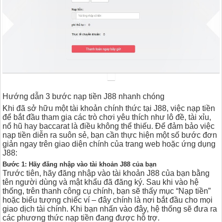
Hướng dẫn 3 bước nạp tiền J88 nhanh chóng
Khi đã sở hữu một tài khoản chính thức tại J88, việc nạp tiền
để bắt đầu tham gia các trò chơi yêu thích như lô đề, tài xỉu,
nổ hũ hay baccarat là điều không thể thiếu. Để đảm bảo việc
nạp tiền diễn ra suôn sẻ, bạn cần thực hiện một số bước đơn
giản ngay trên giao diện chính của trang web hoặc ứng dụng
J88:
Bước 1: Hãy đăng nhập vào tài khoản J88 của bạn
Trước tiên, hãy đăng nhập vào tài khoản J88 của bạn bằng
tên người dùng và mật khẩu đã đăng ký. Sau khi vào hệ
thống, trên thanh công cụ chính, bạn sẽ thấy mục “Nạp tiền”
hoặc biểu tượng chiếc ví – đây chính là nơi bắt đầu cho mọi
giao dịch tài chính. Khi bạn nhấn vào đây, hệ thống sẽ đưa ra
các phương thức nạp tiền đang được hỗ trợ.