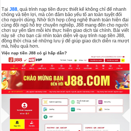
Tại
J88
, quá trình nạp tiền được thiết kế không chỉ để nhanh
chóng và tiện lợi, mà còn đảm bảo yếu tố an toàn tuyệt đối
cho người dùng. Nhờ tích hợp công nghệ thanh toán hiện đại
cùng đội ngũ hỗ trợ chuyên nghiệp, J88 mang đến cho người
chơi sự yên tâm mỗi khi thực hiện giao dịch tài chính. Bài viết
này sẽ cho bạn cái nhìn toàn diện về quy trình nạp tiền J88,
đồng thời chia sẻ những lưu ý để giúp giao dịch diễn ra mượt
mà, hiệu quả hơn.
Việc nạp tiền J88 có gì hấp dẫn?