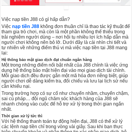
Việc nạp tiền J88 có gì hấp dẫn?
Việc
nạp tiền J88
không đơn thuần chỉ là thao tác kỹ thuật để
tham gia trò chơi, mà còn là một phần không thể thiếu trong
trải nghiệm người dùng – nơi hội tụ nhiều lợi ích hấp dẫn mà
người chơi không nên bỏ lỡ. Dưới đây là cái nhìn chi tiết và
tự nhiên về những điểm thú vị mà việc nạp tiền tại J88 mang
lại:
Hệ thống bảo mật giao dịch đạt chuẩn ngân hàng
Một trong những điểm nổi bật nhất của J88 chính là việc ứng
dụng hệ thống bảo mật hiện đại vào mọi giao dịch tài chính.
Mỗi giao dịch đều được gắn một mã hóa đơn riêng biệt, giúp
người chơi dễ dàng kiểm tra, đối chiếu và lưu lại lịch sử nếu
cần khiếu nại.
Trong trường hợp có sự cố như chuyển nhầm, chuyển chậm,
sai cú pháp… đội ngũ chăm sóc khách hàng của J88 sẽ
nhanh chóng vào cuộc để hỗ trợ xử lý trong thời gian ngắn
nhất.
Thời gian xử lý tức thì
Với hệ thống thanh toán tự động hiện đại, J88 có thể xử lý
các lệnh nạp tiền chỉ trong vòng vài giây. Sau khi bạn thực
hiện chuyển khoản và nhập thông tin xác nhận giao dịch, hệ