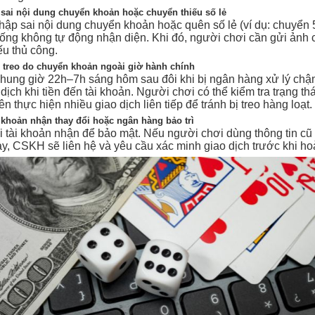
 sai nội dung chuyển khoản hoặc chuyển thiếu số lẻ
hập sai nội dung chuyển khoản hoặc quên số lẻ (ví dụ: chuyển 
hống không tự động nhận diện. Khi đó, người chơi cần gửi ảnh 
u thủ công.
 treo do chuyển khoản ngoài giờ hành chính
ung giờ 22h–7h sáng hôm sau đôi khi bị ngân hàng xử lý chậm
dịch khi tiền đến tài khoản. Người chơi có thể kiểm tra trạng thá
n thực hiện nhiều giao dịch liên tiếp để tránh bị treo hàng loạt.
i khoản nhận thay đổi hoặc ngân hàng bảo trì
i tài khoản nhận để bảo mật. Nếu người chơi dùng thông tin cũ s
, CSKH sẽ liên hệ và yêu cầu xác minh giao dịch trước khi hoà