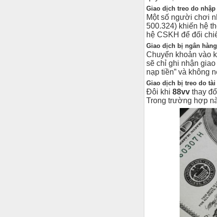
Giao dịch treo do nhập
Một số người chơi n
500.324) khiến hệ t
hệ CSKH để đối chiế
Giao dịch bị ngân hàng
Chuyển khoản vào kh
sẽ chỉ ghi nhận giao 
nạp tiền” và không nê
Giao dịch bị treo do tà
Đôi khi
88vv
thay đổ
Trong trường hợp này