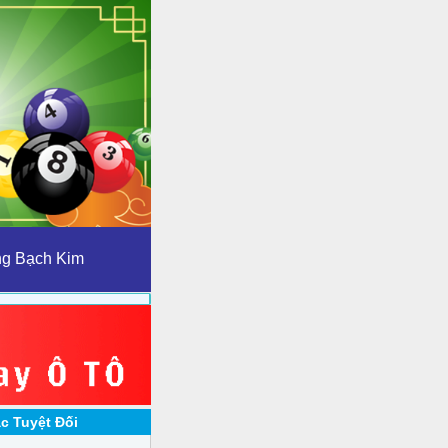
g Bạch Kim
c Tuyệt Đối