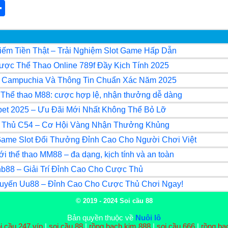
S
h
l
ar
ếm Tiền Thật – Trải Nghiệm Slot Game Hấp Dẫn
e
ợc Thể Thao Online 789f Đầy Kịch Tính 2025
 Campuchia Và Thông Tin Chuẩn Xác Năm 2025
Thể thao M88: cược hợp lệ, nhận thưởng dễ dàng
bet 2025 – Ưu Đãi Mới Nhất Không Thể Bỏ Lỡ
 Thủ C54 – Cơ Hội Vàng Nhận Thưởng Khủng
ame Slot Đổi Thưởng Đỉnh Cao Cho Người Chơi Việt
i thể thao MM88 – đa dạng, kịch tính và an toàn
b88 – Giải Trí Đỉnh Cao Cho Cược Thủ
Tuyến Uu88 – Đỉnh Cao Cho Cược Thủ Chơi Ngay!
© 2019 - 2024
Soi cầu 88
Bản quyền thuộc về
Nuôi lô
i cầu 247 víp
|
soi cầu 88
|
rồng bạch kim 888
|
soi cầu 666
|
rồng bạ