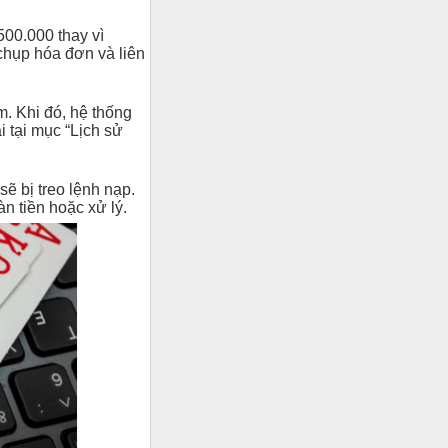
500.000 thay vì
chụp hóa đơn và liên
. Khi đó, hệ thống
i tại mục “Lịch sử
ẽ bị treo lệnh nạp.
n tiền hoặc xử lý.