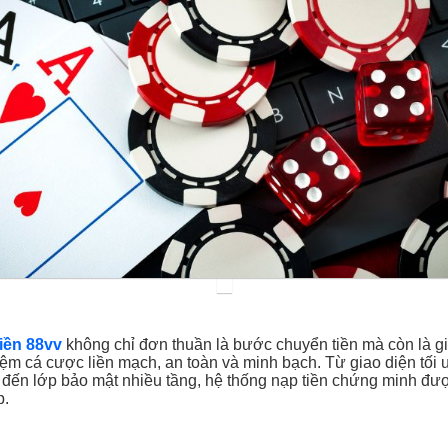
iền 88vv
không chỉ đơn thuần là bước chuyển tiền mà còn là gi
iệm cá cược liền mạch, an toàn và minh bạch. Từ giao diện tối 
 đến lớp bảo mật nhiều tầng, hệ thống nạp tiền chứng minh đư
p.