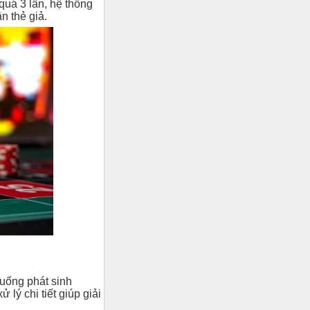
quá 3 lần, hệ thống
n thẻ giả.
huống phát sinh
ử lý chi tiết giúp giải