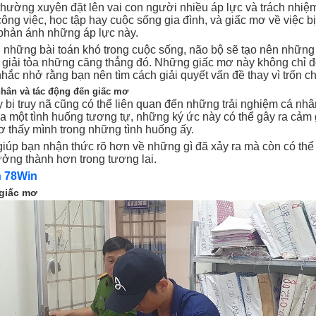
thường xuyên đặt lên vai con người nhiều áp lực và trách nhiệ
ông việc, học tập hay cuộc sống gia đình, và giấc mơ về việc bị 
 phản ánh những áp lực này.
ới những bài toán khó trong cuộc sống, não bộ sẽ tạo nên những
giải tỏa những căng thẳng đó. Những giấc mơ này không chỉ đ
nhắc nhở rằng bạn nên tìm cách giải quyết vấn đề thay vì trốn c
nhân và tác động đến giấc mơ
y bị truy nã cũng có thể liên quan đến những trải nghiệm cá nhâ
ua một tình huống tương tự, những ký ức này có thể gây ra cảm 
 thấy mình trong những tình huống ấy.
giúp bạn nhận thức rõ hơn về những gì đã xảy ra mà còn có thể 
ưởng thành hơn trong tương lai.
n 78Win
 giấc mơ