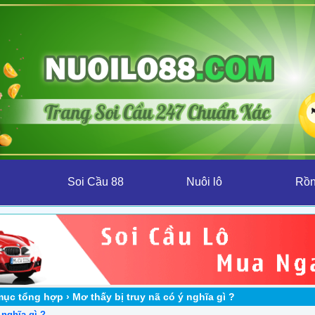
Soi Cầu 88
Nuôi lô
Rồn
mục tổng hợp
›
Mơ thấy bị truy nã có ý nghĩa gì ?
 nghĩa gì ?