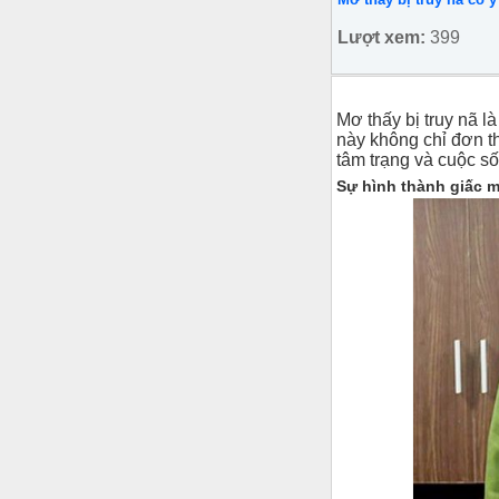
Lượt xem:
399
Mơ thấy bị truy nã l
này không chỉ đơn t
tâm trạng và cuộc 
Sự hình thành giấc mơ