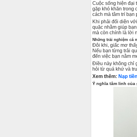
Cuộc sống hiện đại 
gặp khó khăn trong c
cách mà tâm trí bạn
Khi phải đối diện v
quặc nhằm giúp bạn 
mà còn chính là lời 
Những trải nghiệm cá 
Đôi khi, giấc mơ thấ
Nếu bạn từng trải q
đến việc bạn nằm mơ
Điều này không chỉ 
hỏi từ quá khứ và tr
Xem thêm:
Nạp tiề
Ý nghĩa tâm linh của