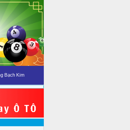
g Bạch Kim