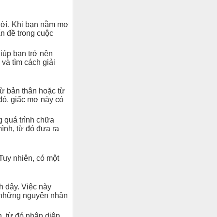
gười. Khi bạn nằm mơ
ấn đề trong cuộc
giúp bạn trở nên
và tìm cách giải
từ bản thân hoặc từ
đó, giấc mơ này có
g quá trình chữa
ình, từ đó đưa ra
 Tuy nhiên, có một
h dậy. Việc này
ra những nguyên nhân
h, từ đó nhận diện