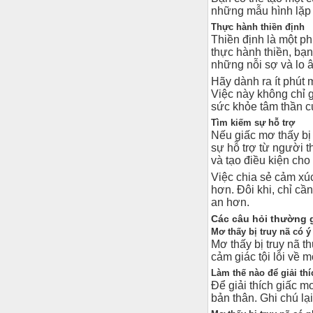
những mẫu hình lặp 
Thực hành thiền định
Thiền định là một ph
thực hành thiền, bạn
những nỗi sợ và lo â
Hãy dành ra ít phút 
Việc này không chỉ g
sức khỏe tâm thần c
Tìm kiếm sự hỗ trợ
Nếu giấc mơ thấy bị
sự hỗ trợ từ người t
và tạo điều kiện cho
Việc chia sẻ cảm xú
hơn. Đôi khi, chỉ c
an hơn.
Các câu hỏi thường g
Mơ thấy bị truy nã có ý
Mơ thấy bị truy nã t
cảm giác tội lỗi về 
Làm thế nào để giải th
Để giải thích giấc m
bản thân. Ghi chú lạ