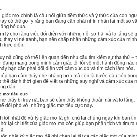
c
g giấc mơ chính là cầu nối giữa tiềm thức và ý thức của con n
u này có thể gợi ý rằng bạn đang cần phải nhìn nhận lại một số v
gắng bỏ qua.
m lý cho rằng việc đối diện với những nỗi sợ hãi và lo lắng sẽ 
 thay vì né tránh, bạn nên chấp nhận những cảm xúc của mình 
 trực diện.
ruy nã cũng có thể liên quan đến nhu cầu tìm kiếm sự tha thứ – 
 đang mang trong mình cảm giác tội lỗi về một hành động nào 
thấy bạn cần phải đối diện với cảm xúc đó và tìm cách làm hòa.
giúp bạn cảm thấy nhẹ nhàng hơn mà còn là bước đầu tiên tron
 thể dành thời gian để viết ra những suy nghĩ và cảm xúc của m
úng đắn.
c mơ tiêu cực
ơ thấy bị truy nã, bạn sẽ cảm thấy không thoải mái và lo lắng.
hể đối phó với những giấc mơ tiêu cực này.
 tốt nhất để xử lý giấc mơ là ghi chú lại chúng ngay khi bạn tỉn
hớ lại chi tiết của giấc mơ mà còn giúp bạn phân tích và tìm 
g.
uốn nhật ký giấc mơ để ghi chép lại tất cả các giấc mơ của mìn