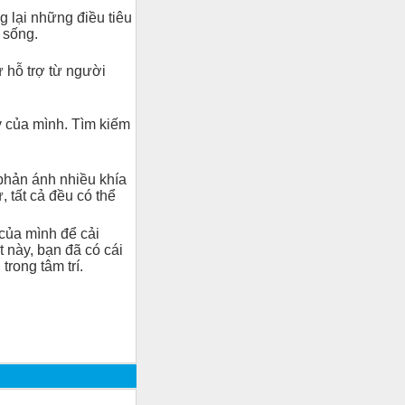
g lại những điều tiêu
 sống.
 hỗ trợ từ người
lý của mình. Tìm kiếm
phản ánh nhiều khía
 tất cả đều có thể
của mình để cải
 này, bạn đã có cái
trong tâm trí.