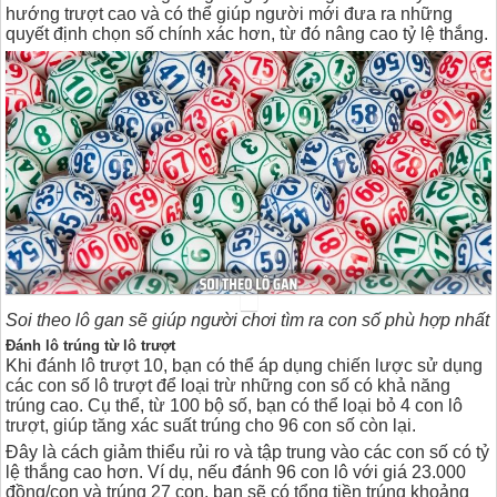
hướng trượt cao và có thể giúp người mới đưa ra những
quyết định chọn số chính xác hơn, từ đó nâng cao tỷ lệ thắng.
Soi theo lô gan sẽ giúp người chơi tìm ra con số phù hợp nhất
Đánh lô trúng từ lô trượt
Khi đánh lô trượt 10, bạn có thể áp dụng chiến lược sử dụng
các con số lô trượt để loại trừ những con số có khả năng
trúng cao. Cụ thể, từ 100 bộ số, bạn có thể loại bỏ 4 con lô
trượt, giúp tăng xác suất trúng cho 96 con số còn lại.
Đây là cách giảm thiểu rủi ro và tập trung vào các con số có tỷ
lệ thắng cao hơn. Ví dụ, nếu đánh 96 con lô với giá 23.000
đồng/con và trúng 27 con, bạn sẽ có tổng tiền trúng khoảng