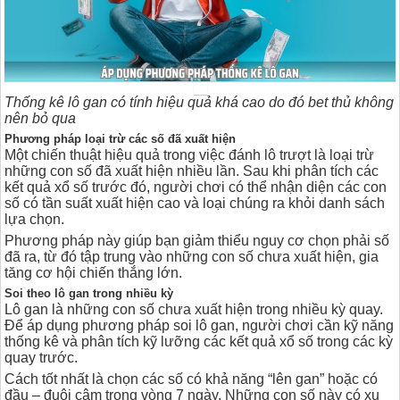
Thống kê lô gan có tính hiệu quả khá cao do đó bet thủ không
nên bỏ qua
Phương pháp loại trừ các số đã xuất hiện
Một chiến thuật hiệu quả trong việc đánh lô trượt là loại trừ
những con số đã xuất hiện nhiều lần. Sau khi phân tích các
kết quả xổ số trước đó, người chơi có thể nhận diện các con
số có tần suất xuất hiện cao và loại chúng ra khỏi danh sách
lựa chọn.
Phương pháp này giúp bạn giảm thiểu nguy cơ chọn phải số
đã ra, từ đó tập trung vào những con số chưa xuất hiện, gia
tăng cơ hội chiến thắng lớn.
Soi theo lô gan trong nhiều kỳ
Lô gan là những con số chưa xuất hiện trong nhiều kỳ quay.
Để áp dụng phương pháp soi lô gan, người chơi cần kỹ năng
thống kê và phân tích kỹ lưỡng các kết quả xổ số trong các kỳ
quay trước.
Cách tốt nhất là chọn các số có khả năng “lên gan” hoặc có
đầu – đuôi câm trong vòng 7 ngày. Những con số này có xu