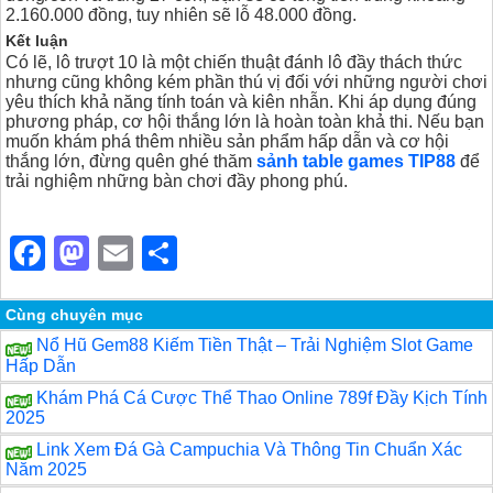
2.160.000 đồng, tuy nhiên sẽ lỗ 48.000 đồng.
Kết luận
Có lẽ, lô trượt 10 là một chiến thuật đánh lô đầy thách thức
nhưng cũng không kém phần thú vị đối với những người chơi
yêu thích khả năng tính toán và kiên nhẫn. Khi áp dụng đúng
phương pháp, cơ hội thắng lớn là hoàn toàn khả thi. Nếu bạn
muốn khám phá thêm nhiều sản phẩm hấp dẫn và cơ hội
thắng lớn, đừng quên ghé thăm
sảnh table games TIP88
để
trải nghiệm những bàn chơi đầy phong phú.
F
M
E
S
a
a
m
h
c
st
ail
ar
Cùng chuyên mục
Nổ Hũ Gem88 Kiếm Tiền Thật – Trải Nghiệm Slot Game
e
o
e
Hấp Dẫn
b
d
Khám Phá Cá Cược Thể Thao Online 789f Đầy Kịch Tính
2025
o
o
Link Xem Đá Gà Campuchia Và Thông Tin Chuẩn Xác
o
n
Năm 2025