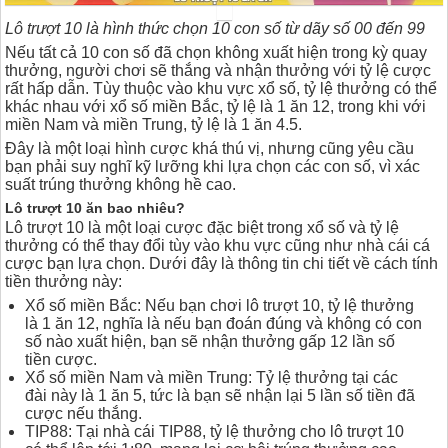
Lô trượt 10 là hình thức chọn 10 con số từ dãy số 00 đến 99
Nếu tất cả 10 con số đã chọn không xuất hiện trong kỳ quay
thưởng, người chơi sẽ thắng và nhận thưởng với tỷ lệ cược
rất hấp dẫn. Tùy thuộc vào khu vực xổ số, tỷ lệ thưởng có thể
khác nhau với xổ số miền Bắc, tỷ lệ là 1 ăn 12, trong khi với
miền Nam và miền Trung, tỷ lệ là 1 ăn 4.5.
Đây là một loại hình cược khá thú vị, nhưng cũng yêu cầu
bạn phải suy nghĩ kỹ lưỡng khi lựa chọn các con số, vì xác
suất trúng thưởng không hề cao.
Lô trượt 10 ăn bao nhiêu?
Lô trượt 10 là một loại cược đặc biệt trong xổ số và tỷ lệ
thưởng có thể thay đổi tùy vào khu vực cũng như nhà cái cá
cược bạn lựa chọn. Dưới đây là thông tin chi tiết về cách tính
tiền thưởng này:
Xổ số miền Bắc: Nếu bạn chơi lô trượt 10, tỷ lệ thưởng
là 1 ăn 12, nghĩa là nếu bạn đoán đúng và không có con
số nào xuất hiện, bạn sẽ nhận thưởng gấp 12 lần số
tiền cược.
Xổ số miền Nam và miền Trung: Tỷ lệ thưởng tại các
đài này là 1 ăn 5, tức là bạn sẽ nhận lại 5 lần số tiền đã
cược nếu thắng.
TIP88: Tại nhà cái TIP88, tỷ lệ thưởng cho lô trượt 10