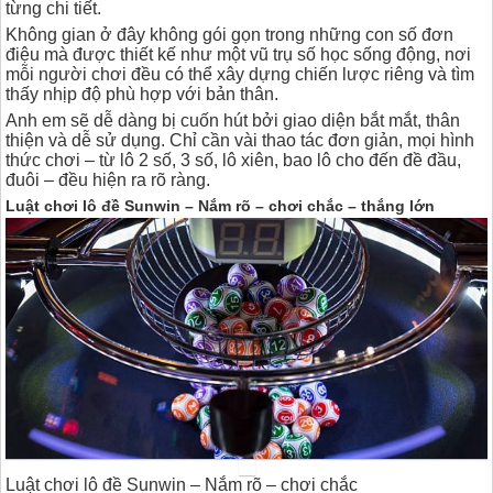
từng chi tiết.
Không gian ở đây không gói gọn trong những con số đơn
điệu mà được thiết kế như một vũ trụ số học sống động, nơi
mỗi người chơi đều có thể xây dựng chiến lược riêng và tìm
thấy nhịp độ phù hợp với bản thân.
Anh em sẽ dễ dàng bị cuốn hút bởi giao diện bắt mắt, thân
thiện và dễ sử dụng. Chỉ cần vài thao tác đơn giản, mọi hình
thức chơi – từ lô 2 số, 3 số, lô xiên, bao lô cho đến đề đầu,
đuôi – đều hiện ra rõ ràng.
Luật chơi lô đề Sunwin – Nắm rõ – chơi chắc – thắng lớn
Luật chơi lô đề Sunwin – Nắm rõ – chơi chắc