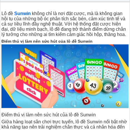
Lô đề
Sunwin
không chỉ là nơi đặt cược, mà là không gian
hội tụ của những bộ óc phân tích sắc bén, cảm xúc tinh tế và
cả sự liều lĩnh đầy nghệ thuật. Với hệ thống đặt cược hiện
đại, dữ liệu minh bạch, lô đề đang trở thành điểm dừng chân
lý tưởng cho những ai tìm kiếm cảm giác hồi hộp, thăng hoa.
Điểm thú vị làm nên sức hút của lô đề Sunwin
Điểm thú vị làm nên sức hút của lô đề Sunwin
Giữa hàng loạt sân chơi trực tuyến, lô đề Sunwin nổi bật nhờ
khả năng tạo nên trải nghiệm chân thực và cá nhân hóa đến