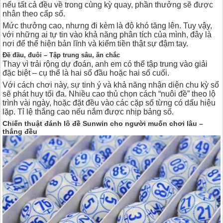
nếu tất cả đều về trong cùng kỳ quay, phần thưởng sẽ được
nhân theo cấp số.
Mức thưởng cao, nhưng đi kèm là độ khó tăng lên. Tuy vậy,
với những ai tự tin vào khả năng phân tích của mình, đây là
nơi để thể hiện bản lĩnh và kiếm tiền thật sự đậm tay.
Đề đầu, đuôi – Tập trung sâu, ăn chắc
Thay vì trải rộng dự đoán, anh em có thể tập trung vào giải
đặc biệt – cụ thể là hai số đầu hoặc hai số cuối.
Với cách chơi này, sự tinh ý và khả năng nhận diện chu kỳ số
sẽ phát huy tối đa. Nhiều cao thủ chọn cách “nuôi đề” theo lộ
trình vài ngày, hoặc đặt đều vào các cặp số từng có dấu hiệu
lặp. Tỉ lệ thắng cao nếu nắm được nhịp bảng số.
Chiến thuật đánh lô đề Sunwin cho người muốn chơi lâu –
thắng đều