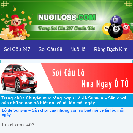
Soi Cầu 247
Soi Cầu 88
Nuôi lô
Rồng Bạch Kim
Trang chủ
›
Chuyên mục tổng hợp
›
Lô đề Sunwin – Sân chơi
của những con số biết nói về tài lộc mỗi ngày
Lô đề Sunwin – Sân chơi của những con số biết nói về tài lộc mỗi
ngày
Lượt xem:
403