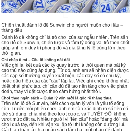
Chiến thuật đánh lô đề Sunwin cho người muốn chơi lâu –
thắng đều
Đánh lô đề không chỉ là trò chơi của sự ngẫu nhiên. Trên sân
chơi lô đề Sunwin, chiến lược và tâm lý đóng vai trò then chốt
giúp anh em duy trì phong độ và gia tăng tỷ lệ trúng lớn theo
thời gian.
Ghi chép tỉ mỉ – Cầu lô không nói dối
Việc ghi lại kết quả các kỳ quay trước là thói quen mà bất kỳ
cao thủ nào cũng áp dụng. Từ đó, anh em sẽ nhận diện được
các cặp số thường xuyên xuất hiện, các dãy số có chu kỳ,
hoặc dấu hiệu của các “cầu” lặp lại. Việc ghi chép không nhất
thiết phải phức tạp, chỉ cần đủ để tạo nền tảng cho việc phán
đoán, thay vì đặt cược theo cảm hứng nhất thời.
Chơi theo ngân sách – Quản lý vốn mới là gốc rễ thắng thua
Trên sàn lô đề Sunwin, biết cách quản lý vốn là yếu tố sống
còn. Trước mỗi phiên chơi, anh em cần xác định rõ số tiền có
thể sử dụng, chia nhỏ theo lượt cược, và TUYỆT ĐỐI không
vượt mức đặt ra. Nhiều người vì “lên cầu” hoặc “đang đỏ” mà
chơi quá tay, đến khi vận xui ập tới thì không còn đường lui.
Cách an toàn là chia ngân sách làm ba: một phần để đánh