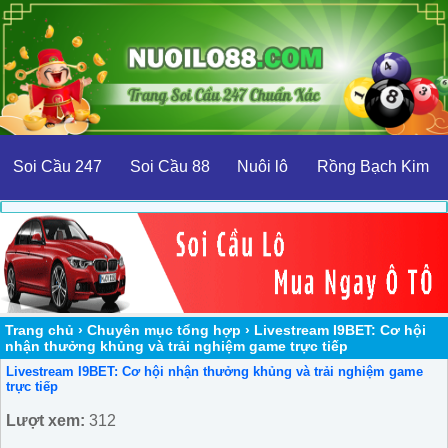
Soi Cầu 247
Soi Cầu 88
Nuôi lô
Rồng Bạch Kim
Trang chủ
›
Chuyên mục tổng hợp
›
Livestream I9BET: Cơ hội
nhận thưởng khủng và trải nghiệm game trực tiếp
Livestream I9BET: Cơ hội nhận thưởng khủng và trải nghiệm game
trực tiếp
Lượt xem:
312