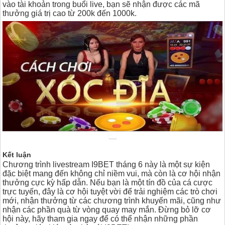
vào tài khoản trong buổi live, bạn sẽ nhận được các mã
thưởng giá trị cao từ 200k đến 1000k.
Kết luận
Chương trình livestream I9BET tháng 6 này là một sự kiện
đặc biệt mang đến không chỉ niềm vui, mà còn là cơ hội nhận
thưởng cực kỳ hấp dẫn. Nếu bạn là một tín đồ của cá cược
trực tuyến, đây là cơ hội tuyệt vời để trải nghiệm các trò chơi
mới, nhận thưởng từ các chương trình khuyến mãi, cũng như
nhận các phần quà từ vòng quay may mắn. Đừng bỏ lỡ cơ
hội này, hãy tham gia ngay để có thể nhận những phần