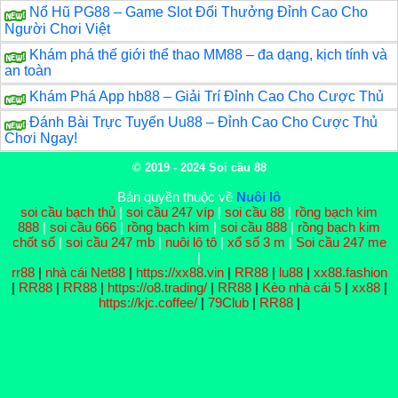
Nổ Hũ PG88 – Game Slot Đổi Thưởng Đỉnh Cao Cho
Người Chơi Việt
Khám phá thế giới thể thao MM88 – đa dạng, kịch tính và
an toàn
Khám Phá App hb88 – Giải Trí Đỉnh Cao Cho Cược Thủ
Đánh Bài Trực Tuyến Uu88 – Đỉnh Cao Cho Cược Thủ
Chơi Ngay!
© 2019 - 2024
Soi cầu 88
Bản quyền thuộc về
Nuôi lô
soi cầu bạch thủ
|
soi cầu 247 víp
|
soi cầu 88
|
rồng bạch kim
888
|
soi cầu 666
|
rồng bạch kim
|
soi cầu 888
|
rồng bạch kim
chốt số
|
soi cầu 247 mb
|
nuôi lô tô
|
xổ số 3 m
|
Soi cầu 247 me
|
rr88
|
nhà cái Net88
|
https://xx88.vin
|
RR88
|
lu88
|
xx88.fashion
|
RR88
|
RR88
|
https://o8.trading/
|
RR88
|
Kèo nhà cái 5
|
xx88
|
https://kjc.coffee/
|
79Club
|
RR88
|