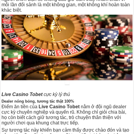
mỗi lần đổi sảnh là một không gian, một không khí hoàn toàn
khác biệt.
Live Casino Tobet
cực kỳ lý thú
Dealer nóng bỏng, tương tác thật 100%
Điểm ăn tiền của
Live Casino Tobet
nằm ở đội ngũ dealer
cực kỳ chuyên nghiệp và quyến rũ. Không chỉ giỏi chia bài,
họ còn biết cách giữ tương tác, trò chuyện thân thiện với
người chơi qua khung chat trực tiếp.
Sự tương tác này khiến bạn cảm thấy được chào đón và tạo