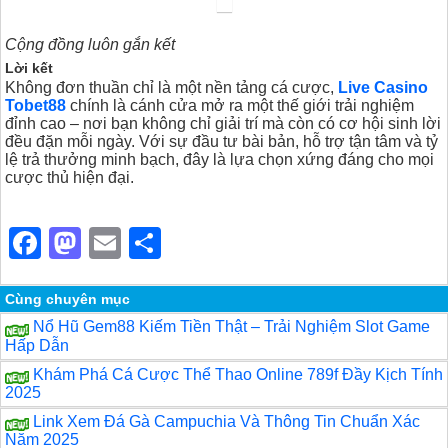
Cộng đồng luôn gắn kết
Lời kết
Không đơn thuần chỉ là một nền tảng cá cược,
Live Casino
Tobet88
chính là cánh cửa mở ra một thế giới trải nghiệm
đỉnh cao – nơi bạn không chỉ giải trí mà còn có cơ hội sinh lời
đều đặn mỗi ngày. Với sự đầu tư bài bản, hỗ trợ tận tâm và tỷ
lệ trả thưởng minh bạch, đây là lựa chọn xứng đáng cho mọi
cược thủ hiện đại.
F
M
E
S
a
a
m
h
c
st
ail
ar
Cùng chuyên mục
Nổ Hũ Gem88 Kiếm Tiền Thật – Trải Nghiệm Slot Game
e
o
e
Hấp Dẫn
b
d
Khám Phá Cá Cược Thể Thao Online 789f Đầy Kịch Tính
2025
o
o
Link Xem Đá Gà Campuchia Và Thông Tin Chuẩn Xác
o
n
Năm 2025