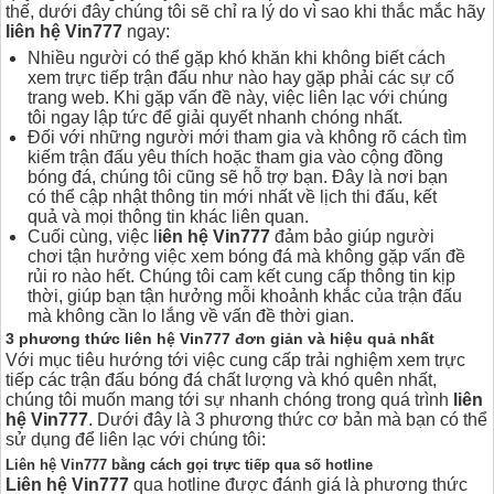
thế, dưới đây chúng tôi sẽ chỉ ra lý do vì sao khi thắc mắc hãy
liên hệ Vin777
ngay:
Nhiều người có thể gặp khó khăn khi không biết cách
xem trực tiếp trận đấu như nào hay gặp phải các sự cố
trang web. Khi gặp vấn đề này, việc liên lạc với chúng
tôi ngay lập tức để giải quyết nhanh chóng nhất.
Đối với những người mới tham gia và không rõ cách tìm
kiếm trận đấu yêu thích hoặc tham gia vào cộng đồng
bóng đá, chúng tôi cũng sẽ hỗ trợ bạn. Đây là nơi bạn
có thể cập nhật thông tin mới nhất về lịch thi đấu, kết
quả và mọi thông tin khác liên quan.
Cuối cùng, việc l
iên hệ Vin777
đảm bảo giúp người
chơi tận hưởng việc xem bóng đá mà không gặp vấn đề
rủi ro nào hết. Chúng tôi cam kết cung cấp thông tin kịp
thời, giúp bạn tận hưởng mỗi khoảnh khắc của trận đấu
mà không cần lo lắng về vấn đề thời gian.
3 phương thức liên hệ Vin777 đơn giản và hiệu quả nhất
Với mục tiêu hướng tới việc cung cấp trải nghiệm xem trực
tiếp các trận đấu bóng đá chất lượng và khó quên nhất,
chúng tôi muốn mang tới sự nhanh chóng trong quá trình
liên
hệ Vin777
. Dưới đây là 3 phương thức cơ bản mà bạn có thể
sử dụng để liên lạc với chúng tôi:
Liên hệ Vin777 bằng cách gọi trực tiếp qua số hotline
Liên hệ Vin777
qua hotline được đánh giá là phương thức