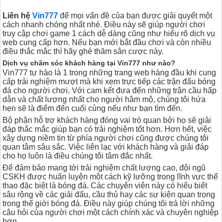
Liên hệ
Vin777
để mọi vấn đề của bạn được giải quyết một
cách nhanh chóng nhất nhé. Điều này sẽ giúp người chơi
truy cập chơi game 1 cách dễ dàng cũng như hiểu rõ dịch vụ
web cung cấp hơn. Nếu bạn mới bắt đầu chơi và còn nhiều
điều thắc mắc thì hãy ghé thăm sân cược này.
Dịch vụ chăm sóc khách hàng tại Vin777 như nào?
Vin777 tự hào là 1 trong những trang web hàng đầu khi cung
cấp trải nghiệm mượt mà khi xem trực tiếp các trận đấu bóng
đá cho người chơi. Với cam kết đưa đến những trận cầu hấp
dẫn và chất lượng nhất cho người hâm mộ, chúng tôi hứa
hẹn sẽ là điểm đến cuối cùng nếu như bạn tìm đến.
Bộ phận hỗ trợ khách hàng đóng vai trò quan bởi họ sẽ giải
đáp thắc mắc giúp bạn có trải nghiệm tốt hơn. Hơn hết, việc
xây dựng niềm tin từ phía người chơi cũng được chúng tôi
quan tâm sâu sắc. Việc liên lạc với khách hàng và giải đáp
cho họ luôn là điều chúng tôi tâm đắc nhất.
Để đảm bảo mang tới trải nghiệm chất lượng cao, đội ngũ
CSKH được huấn luyện một cách kỹ lưỡng trong lĩnh vực thể
thao đặc biệt là bóng đá. Các chuyên viên này có hiểu biết
sâu rộng về các giải đấu, cầu thủ hay các sự kiện quan trọng
trong thế giới bóng đá. Điều này giúp chúng tôi trả lời những
câu hỏi của người chơi một cách chính xác và chuyên nghiệp
hơn.