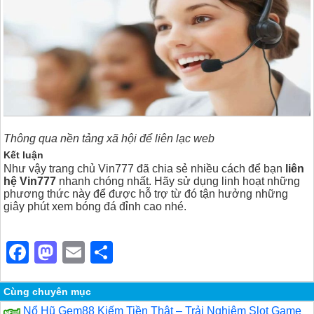
Thông qua nền tảng xã hội để liên lạc web
Kết luận
Như vậy trang chủ Vin777 đã chia sẻ nhiều cách để bạn
liên
hệ Vin777
nhanh chóng nhất. Hãy sử dụng linh hoạt những
phương thức này để được hỗ trợ từ đó tận hưởng những
giây phút xem bóng đá đỉnh cao nhé.
F
M
E
S
a
a
m
h
c
st
ail
ar
Cùng chuyên mục
Nổ Hũ Gem88 Kiếm Tiền Thật – Trải Nghiệm Slot Game