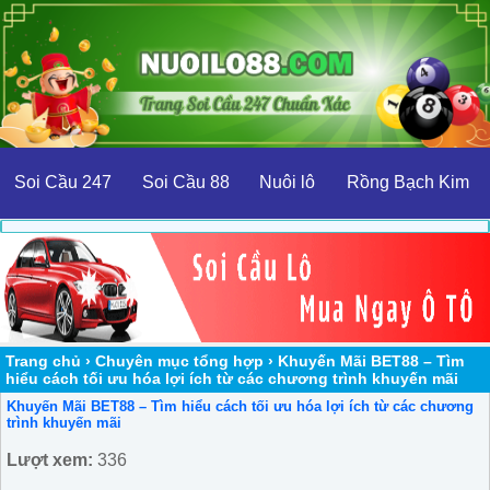
Soi Cầu 247
Soi Cầu 88
Nuôi lô
Rồng Bạch Kim
Trang chủ
›
Chuyên mục tổng hợp
›
Khuyến Mãi BET88 – Tìm
hiểu cách tối ưu hóa lợi ích từ các chương trình khuyến mãi
Khuyến Mãi BET88 – Tìm hiểu cách tối ưu hóa lợi ích từ các chương
trình khuyến mãi
Lượt xem:
336