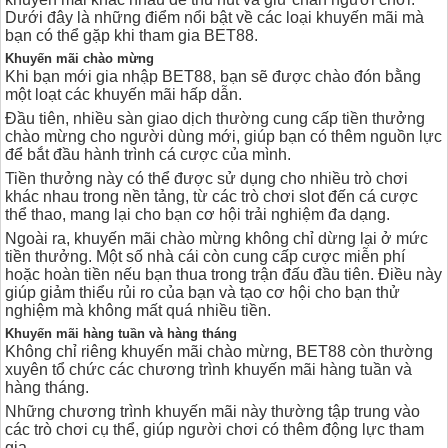
Dưới đây là những điểm nổi bật về các loại khuyến mãi mà
bạn có thể gặp khi tham gia BET88.
Khuyến mãi chào mừng
Khi bạn mới gia nhập BET88, bạn sẽ được chào đón bằng
một loạt các khuyến mãi hấp dẫn.
Đầu tiên, nhiều sàn giao dịch thường cung cấp tiền thưởng
chào mừng cho người dùng mới, giúp bạn có thêm nguồn lực
để bắt đầu hành trình cá cược của mình.
Tiền thưởng này có thể được sử dụng cho nhiều trò chơi
khác nhau trong nền tảng, từ các trò chơi slot đến cá cược
thể thao, mang lại cho bạn cơ hội trải nghiệm đa dạng.
Ngoài ra, khuyến mãi chào mừng không chỉ dừng lại ở mức
tiền thưởng. Một số nhà cái còn cung cấp cược miễn phí
hoặc hoàn tiền nếu bạn thua trong trận đấu đầu tiên. Điều này
giúp giảm thiểu rủi ro của bạn và tạo cơ hội cho bạn thử
nghiệm mà không mất quá nhiều tiền.
Khuyến mãi hàng tuần và hàng tháng
Không chỉ riêng khuyến mãi chào mừng, BET88 còn thường
xuyên tổ chức các chương trình khuyến mãi hàng tuần và
hàng tháng.
Những chương trình khuyến mãi này thường tập trung vào
các trò chơi cụ thể, giúp người chơi có thêm động lực tham
gia.