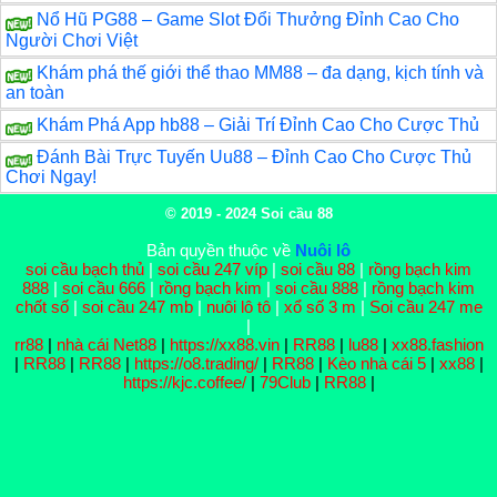
Nổ Hũ PG88 – Game Slot Đổi Thưởng Đỉnh Cao Cho
Người Chơi Việt
Khám phá thế giới thể thao MM88 – đa dạng, kịch tính và
an toàn
Khám Phá App hb88 – Giải Trí Đỉnh Cao Cho Cược Thủ
Đánh Bài Trực Tuyến Uu88 – Đỉnh Cao Cho Cược Thủ
Chơi Ngay!
© 2019 - 2024
Soi cầu 88
Bản quyền thuộc về
Nuôi lô
soi cầu bạch thủ
|
soi cầu 247 víp
|
soi cầu 88
|
rồng bạch kim
888
|
soi cầu 666
|
rồng bạch kim
|
soi cầu 888
|
rồng bạch kim
chốt số
|
soi cầu 247 mb
|
nuôi lô tô
|
xổ số 3 m
|
Soi cầu 247 me
|
rr88
|
nhà cái Net88
|
https://xx88.vin
|
RR88
|
lu88
|
xx88.fashion
|
RR88
|
RR88
|
https://o8.trading/
|
RR88
|
Kèo nhà cái 5
|
xx88
|
https://kjc.coffee/
|
79Club
|
RR88
|