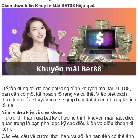
Cách thực hiện Khuyến Mãi BET88 hiệu quả
Để tận dụng tối đa các chương trình khuyến mãi tại BET88,
bạn cần có một kế hoạch rõ ràng và cụ thể. Việc biết cách
thực hiện các khuyến mãi sẽ giúp bạn đạt được những lợi ích
tối đa.
Nắm rõ điều kiện và điều khoản
Trước khi tham gia bất kỳ chương trình khuyến mãi nào, điều
quan trọng là bạn phải đọc kỹ các điều kiện và điều khoản đi
kèm.
Các yêu cầu về cược, thời hạn, và số lần nạp tiền có thể ảnh