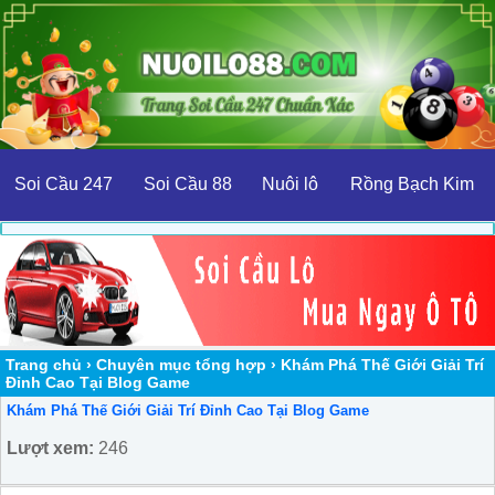
Soi Cầu 247
Soi Cầu 88
Nuôi lô
Rồng Bạch Kim
Trang chủ
›
Chuyên mục tổng hợp
›
Khám Phá Thế Giới Giải Trí
Đỉnh Cao Tại Blog Game
Khám Phá Thế Giới Giải Trí Đỉnh Cao Tại Blog Game
Lượt xem:
246