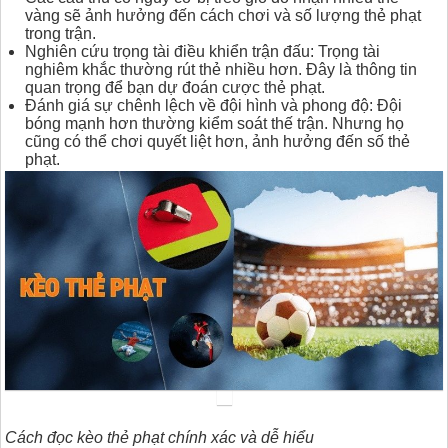
vàng sẽ ảnh hưởng đến cách chơi và số lượng thẻ phạt
trong trận.
Nghiên cứu trọng tài điều khiển trận đấu: Trọng tài
nghiêm khắc thường rút thẻ nhiều hơn. Đây là thông tin
quan trọng để bạn dự đoán cược thẻ phạt.
Đánh giá sự chênh lệch về đội hình và phong độ: Đội
bóng mạnh hơn thường kiểm soát thế trận. Nhưng họ
cũng có thể chơi quyết liệt hơn, ảnh hưởng đến số thẻ
phạt.
Cách đọc kèo thẻ phạt chính xác và dễ hiểu