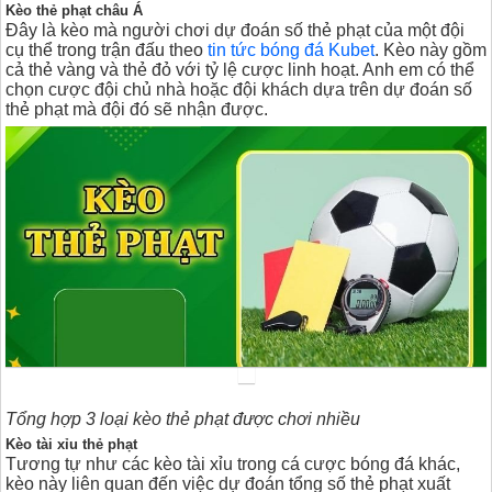
Kèo thẻ phạt châu Á
Đây là kèo mà người chơi dự đoán số thẻ phạt của một đội
cụ thể trong trận đấu theo
tin tức bóng đá Kubet
. Kèo này gồm
cả thẻ vàng và thẻ đỏ với tỷ lệ cược linh hoạt. Anh em có thể
chọn cược đội chủ nhà hoặc đội khách dựa trên dự đoán số
thẻ phạt mà đội đó sẽ nhận được.
Tổng hợp 3 loại kèo thẻ phạt được chơi nhiều
Kèo tài xỉu thẻ phạt
Tương tự như các kèo tài xỉu trong cá cược bóng đá khác,
kèo này liên quan đến việc dự đoán tổng số thẻ phạt xuất