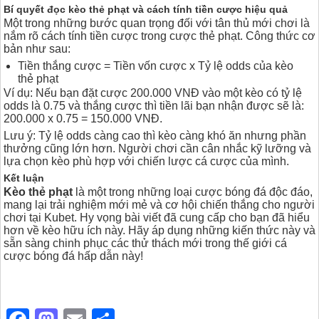
Bí quyết đọc kèo thẻ phạt và cách tính tiền cược hiệu quả
Một trong những bước quan trọng đối với tân thủ mới chơi là
nắm rõ cách tính tiền cược trong cược thẻ phạt. Công thức cơ
bản như sau:
Tiền thắng cược = Tiền vốn cược x Tỷ lệ odds của kèo
thẻ phạt
Ví dụ: Nếu bạn đặt cược 200.000 VNĐ vào một kèo có tỷ lệ
odds là 0.75 và thắng cược thì tiền lãi bạn nhận được sẽ là:
200.000 x 0.75 = 150.000 VNĐ.
Lưu ý: Tỷ lệ odds càng cao thì kèo càng khó ăn nhưng phần
thưởng cũng lớn hơn. Người chơi cần cân nhắc kỹ lưỡng và
lựa chọn kèo phù hợp với chiến lược cá cược của mình.
Kết luận
Kèo thẻ phạt
là một trong những loại cược bóng đá độc đáo,
mang lại trải nghiệm mới mẻ và cơ hội chiến thắng cho người
chơi tại Kubet. Hy vọng bài viết đã cung cấp cho bạn đã hiểu
hơn về kèo hữu ích này. Hãy áp dụng những kiến thức này và
sẵn sàng chinh phục các thử thách mới trong thế giới cá
cược bóng đá hấp dẫn này!