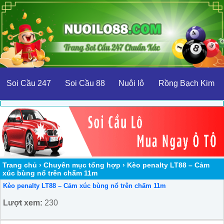
Soi Cầu 247
Soi Cầu 88
Nuôi lô
Rồng Bạch Kim
Trang chủ
›
Chuyên mục tổng hợp
›
Kèo penalty LT88 – Cảm
xúc bùng nổ trên chấm 11m
Kèo penalty LT88 – Cảm xúc bùng nổ trên chấm 11m
Lượt xem:
230