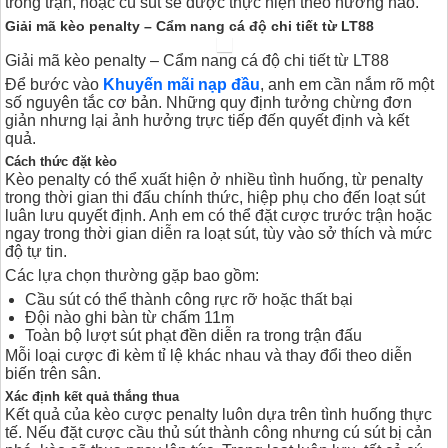
trong trận, hoặc cú sút sẽ được thực hiện theo hướng nào.
Giải mã kèo penalty – Cẩm nang cá độ chi tiết từ LT88
Giải mã kèo penalty – Cẩm nang cá độ chi tiết từ LT88
Để bước vào
Khuyến mãi nạp đầu
, anh em cần nắm rõ một
số nguyên tắc cơ bản. Những quy định tưởng chừng đơn
giản nhưng lại ảnh hưởng trực tiếp đến quyết định và kết
quả.
Cách thức đặt kèo
Kèo penalty có thể xuất hiện ở nhiều tình huống, từ penalty
trong thời gian thi đấu chính thức, hiệp phụ cho đến loạt sút
luân lưu quyết định. Anh em có thể đặt cược trước trận hoặc
ngay trong thời gian diễn ra loạt sút, tùy vào sở thích và mức
độ tự tin.
Các lựa chọn thường gặp bao gồm:
Cầu sút có thể thành công rực rỡ hoặc thất bại
Đội nào ghi bàn từ chấm 11m
Toàn bộ lượt sút phạt đền diễn ra trong trận đấu
Mỗi loại cược đi kèm tỉ lệ khác nhau và thay đổi theo diễn
biến trên sân.
Xác định kết quả thắng thua
Kết quả của kèo cược penalty luôn dựa trên tình huống thực
tế. Nếu đặt cược cầu thủ sút thành công nhưng cú sút bị cản