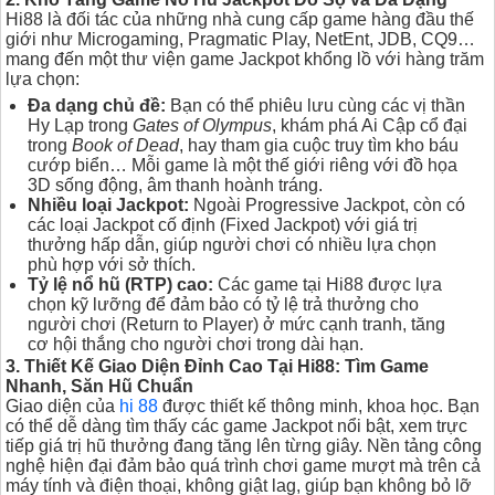
Hi88 là đối tác của những nhà cung cấp game hàng đầu thế
giới như Microgaming, Pragmatic Play, NetEnt, JDB, CQ9…
mang đến một thư viện game Jackpot khổng lồ với hàng trăm
lựa chọn:
Đa dạng chủ đề:
Bạn có thể phiêu lưu cùng các vị thần
Hy Lạp trong
Gates of Olympus
, khám phá Ai Cập cổ đại
trong
Book of Dead
, hay tham gia cuộc truy tìm kho báu
cướp biển… Mỗi game là một thế giới riêng với đồ họa
3D sống động, âm thanh hoành tráng.
Nhiều loại Jackpot:
Ngoài Progressive Jackpot, còn có
các loại Jackpot cố định (Fixed Jackpot) với giá trị
thưởng hấp dẫn, giúp người chơi có nhiều lựa chọn
phù hợp với sở thích.
Tỷ lệ nổ hũ (RTP) cao:
Các game tại Hi88 được lựa
chọn kỹ lưỡng để đảm bảo có tỷ lệ trả thưởng cho
người chơi (Return to Player) ở mức cạnh tranh, tăng
cơ hội thắng cho người chơi trong dài hạn.
3. Thiết Kế Giao Diện Đỉnh Cao Tại Hi88: Tìm Game
Nhanh, Săn Hũ Chuẩn
Giao diện của
hi 88
được thiết kế thông minh, khoa học. Bạn
có thể dễ dàng tìm thấy các game Jackpot nổi bật, xem trực
tiếp giá trị hũ thưởng đang tăng lên từng giây. Nền tảng công
nghệ hiện đại đảm bảo quá trình chơi game mượt mà trên cả
máy tính và điện thoại, không giật lag, giúp bạn không bỏ lỡ