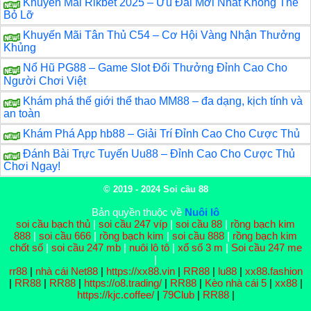
Khuyến Mãi Rikbet 2025 – Ưu Đãi Mới Nhất Không Thể
Bỏ Lỡ
Khuyến Mãi Tân Thủ C54 – Cơ Hội Vàng Nhận Thưởng
Khủng
Nổ Hũ PG88 – Game Slot Đổi Thưởng Đỉnh Cao Cho
Người Chơi Việt
Khám phá thế giới thể thao MM88 – đa dạng, kịch tính và
an toàn
Khám Phá App hb88 – Giải Trí Đỉnh Cao Cho Cược Thủ
Đánh Bài Trực Tuyến Uu88 – Đỉnh Cao Cho Cược Thủ
Chơi Ngay!
© 2019 - 2024
Soi cầu 88
Bản quyền thuộc về
Nuôi lô
soi cầu bạch thủ
|
soi cầu 247 víp
|
soi cầu 88
|
rồng bạch kim
888
|
soi cầu 666
|
rồng bạch kim
|
soi cầu 888
|
rồng bạch kim
chốt số
|
soi cầu 247 mb
|
nuôi lô tô
|
xổ số 3 m
|
Soi cầu 247 me
|
rr88
|
nhà cái Net88
|
https://xx88.vin
|
RR88
|
lu88
|
xx88.fashion
|
RR88
|
RR88
|
https://o8.trading/
|
RR88
|
Kèo nhà cái 5
|
xx88
|
https://kjc.coffee/
|
79Club
|
RR88
|