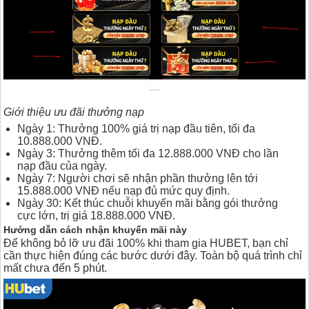
Giới thiệu ưu đãi thưởng nạp
Ngày 1: Thưởng 100% giá trị nạp đầu tiên, tối đa
10.888.000 VNĐ.
Ngày 3: Thưởng thêm tối đa 12.888.000 VNĐ cho lần
nạp đầu của ngày.
Ngày 7: Người chơi sẽ nhận phần thưởng lên tới
15.888.000 VNĐ nếu nạp đủ mức quy định.
Ngày 30: Kết thúc chuỗi khuyến mãi bằng gói thưởng
cực lớn, trị giá 18.888.000 VNĐ.
Hướng dẫn cách nhận khuyến mãi này
Để không bỏ lỡ ưu đãi 100% khi tham gia HUBET, bạn chỉ
cần thực hiện đúng các bước dưới đây. Toàn bộ quá trình chỉ
mất chưa đến 5 phút.