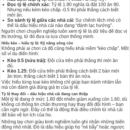
Đọc tỷ lệ chính xác
: Tỷ lệ 1.90 nghĩa là đặt 100 ăn 90.
Nhưng nếu kèm kèo chấp -0.5 thì phải thắng cách biệt
mới ăn.
So sánh tỷ lệ giữa các nhà cái
: Sự chênh lệch nhỏ có
thể là dấu hiệu nhà cái nào đang “đánh lạc hướng”.
Người chơi chuyên nghiệp luôn xem tỷ lệ là dữ liệu để đọc vị
thị trường, từ đó đưa ra lựa chọn thông minh.
Hiểu kèo – hiểu tỷ lệ: Kỹ năng sống còn
Không phải ai chơi cá độ cũng hiểu khái niệm “kèo chấp”. Một
số ví dụ điển hình:
Kèo 0.5 (nửa trái):
Đội cửa trên phải thắng thì mới ăn
đủ.
Kèo 1.25:
Đội cửa trên phải thắng cách biệt 2 bàn mới
ăn trọn, thắng cách biệt 1 bàn thì ăn nửa.
Việc hiểu từng loại kèo không chỉ giúp bạn tránh nhầm lẫn
mà còn đánh giá đúng giá trị của tỷ lệ.
Tỷ lệ thay đổi – dấu hiệu nhà cái đang can thiệp
Một tỷ lệ đang ở mức 1.80 đột nhiên giảm xuống còn 1.60, dù
không có thông tin chấn thương hay thay đổi đội hình – bạn
cần nghi ngờ. Đây có thể là động thái điều chỉnh từ nhà cái
để bảo vệ lợi ích của họ.
Những tay chơi giàu kinh nghiệm luôn ghi nhận những biến
động nhỏ nhất. Đó là dấu hiệu giúp họ “né bẫy” hoặc ngược