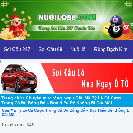
Soi Cầu 247
Soi Cầu 88
Nuôi lô
Rồng Bạch Kim
Trang chủ
›
Chuyên mục tổng hợp
›
Giải Mã Tỷ Lệ Cá Cược
Trong Cá Độ Bóng Đá – Đọc Hiểu Để Không Bị Dắt Mũi
Giải Mã Tỷ Lệ Cá Cược Trong Cá Độ Bóng Đá – Đọc Hiểu Để Không Bị
Dắt Mũi
Lượt xem:
346