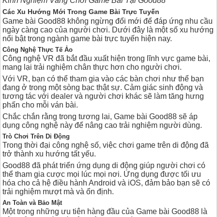
Kinh Nghiệm Vàng Chơi Game Bài Tại Good88
Các Xu Hướng Mới Trong Game Bài Trực Tuyến
Game bài Good88 không ngừng đổi mới để đáp ứng nhu cầu
ngày càng cao của người chơi. Dưới đây là một số xu hướng
nổi bật trong ngành game bài trực tuyến hiện nay.
Công Nghệ Thực Tế Ảo
Công nghệ VR đã bắt đầu xuất hiện trong lĩnh vực game bài,
mang lại trải nghiệm chân thực hơn cho người chơi.
Với VR, bạn có thể tham gia vào các bàn chơi như thể bạn
đang ở trong một sòng bạc thật sự. Cảm giác sinh động và
tương tác với dealer và người chơi khác sẽ làm tăng hưng
phấn cho mỗi ván bài.
Chắc chắn rằng trong tương lai, Game bài Good88 sẽ áp
dụng công nghệ này để nâng cao trải nghiệm người dùng.
Trò Chơi Trên Di Động
Trong thời đại công nghệ số, việc chơi game trên di động đã
trở thành xu hướng tất yếu.
Good88 đã phát triển ứng dụng di động giúp người chơi có
thể tham gia cược mọi lúc mọi nơi. Ứng dụng được tối ưu
hóa cho cả hệ điều hành Android và iOS, đảm bảo bạn sẽ có
trải nghiệm mượt mà và ổn định.
An Toàn và Bảo Mật
Một trong những ưu tiên hàng đầu của Game bài Good88 là