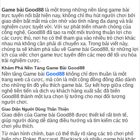
Game bài Good88
là một trong những nền tảng game bài
trực tuyến nổi bật hiện nay, không chỉ thu hút người chơi bởi
giao diện bắt mắt mà còn nhờ vào tính năng đa dạng và trải
nghiệm cược tuyệt vời. Với sự phát triển nhanh chóng của
công nghệ, Good88 đã tạo ra một môi trường thuận lợi cho
các cược thủ, nơi họ có thể tham gia vào nhiều trò chơi khác
nhau mà không cần phải di chuyển xa. Trong bài viết này,
chúng ta sẽ khám phá sâu về Game bài Good88, từ những lợi
ích của việc chơi game trực tuyến đến các mẹo để tối ưu hóa
trải nghiệm cược.
Khám Phá Nền Tảng Game Bài Good88
Nền tảng Game bài
Good88
không chỉ đơn thuần là một
trang web cá cược, mà còn là một cộng đồng đông đảo dành
cho những tín đồ yêu thích game bài. Sự kết hợp giữa công
nghệ tiên tiến và dịch vụ khách hàng xuất sắc đã biến
Good88 thành một lựa chọn lý tưởng cho mọi đối tượng
người chơi.
Giao Diện Người Dùng Thân Thiện
Giao diện của Game bài Good88 được thiết kế rất tinh tế,
giúp người dùng dễ dàng điều hướng và tìm kiếm các trò
chơi yêu thích.
Từ màn hình chính, bạn có thể thấy rõ ràng các trò chơi phổ
biến như Poker, Baccarat, Blackjack và nhiều game bài khác.