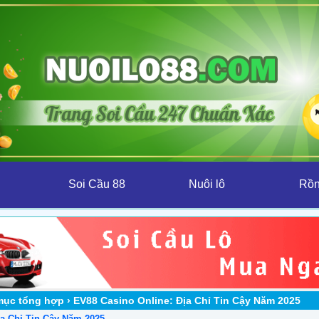
Soi Cầu 88
Nuôi lô
Rồn
mục tổng hợp
›
EV88 Casino Online: Địa Chỉ Tin Cậy Năm 2025
ịa Chỉ Tin Cậy Năm 2025