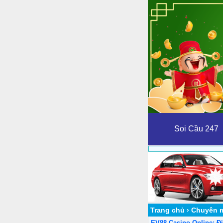
Soi Cầu 247
Trang chủ
›
Chuyên 
EV88 Casino Online: Đ