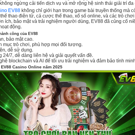
không ngừng cải tiến dịch vụ và mở rộng hệ sinh thái giải trí đa
ino EV88
không chỉ giới hạn trong game bài truyền thống mà còn
 thể thao điện tử, cá cược thể thao, xổ số online, và các trò chơi
iện ích, bảo mật và trải nghiệm người dùng, EV88 đã củng cố ni
hoạt động.
thành công của EV88
n, bảo mật cao.
 mục trò chơi, phù hợp mọi đối tượng.
iện, dễ sử dụng.
 24/7, dễ dàng liên hệ và giải quyết vấn đề.
ệ blockchain và AI để tối ưu trải nghiệm và đảm bảo tính min
i EV88 Casino Online năm 2025