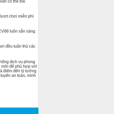
ẫn có thể trải
lượt chơi miễn phí
, EV88 luôn sẵn sàng
ơi đều tuân thủ các
thống dịch vụ phong
i mới để phù hợp với
là điểm đến lý tưởng
c tuyến an toàn, minh