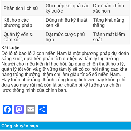
Ghi chép kết quả các
Dự đoán chính
Phân tích lịch sử
kỳ trước
xác hơn
Kết hợp các
Dùng nhiều kỹ thuật
Tăng khả năng
phương pháp
xen kẽ
thắng
Quản lý vốn &
Đặt mức cược phù
Tránh mất kiểm
cảm xúc
hợp
soát
Kết Luận
Dò lô tô bao lô 2 con miền Nam là một phương pháp dự đoán
sáng suốt, dựa trên phân tích dữ liệu và tâm lý thị trường.
Người chơi nếu kiên trì học hỏi, áp dụng chiến thuật hợp lý,
quản lý tốt vốn và giữ vững tâm lý sẽ có cơ hội nâng cao khả
năng trúng thưởng, thậm chí làm giàu từ xổ số miền Nam.
Hãy luôn nhớ rằng, thành công trong lĩnh vực này không chỉ
dựa vào may rủi mà còn là sự chuẩn bị kỹ lưỡng và chiến
lược thông minh của chính bạn.
F
M
E
S
a
a
m
h
c
st
ail
ar
Cùng chuyên mục