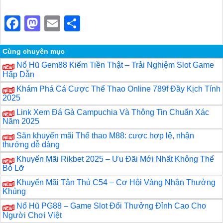
F
M
E
S
a
a
m
h
c
st
ail
ar
Cùng chuyên mục
Nổ Hũ Gem88 Kiếm Tiền Thật – Trải Nghiệm Slot Game
e
o
e
Hấp Dẫn
b
d
Khám Phá Cá Cược Thể Thao Online 789f Đầy Kịch Tính
2025
o
o
Link Xem Đá Gà Campuchia Và Thông Tin Chuẩn Xác
o
n
Năm 2025
k
Săn khuyến mãi Thể thao M88: cược hợp lệ, nhận
thưởng dễ dàng
Khuyến Mãi Rikbet 2025 – Ưu Đãi Mới Nhất Không Thể
Bỏ Lỡ
Khuyến Mãi Tân Thủ C54 – Cơ Hội Vàng Nhận Thưởng
Khủng
Nổ Hũ PG88 – Game Slot Đổi Thưởng Đỉnh Cao Cho
Người Chơi Việt