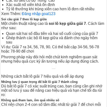
Các số đều có độ “nóng” cao
Xác suất nổ xiên khá ổn định
Tỷ lệ thưởng khi trúng xiên cao hơn lô đơn rất nhiều
Xem Thêm:
Đăng nhập goal123
Soi cầu giải 7 theo lô kẹp giữa
Một chiến thuật nâng cao là
soi lô kẹp giữa giải 7
. Cách làm
như sau:
Quan sát hai số đầu tiên và hai số cuối cùng của giải 7
Ghép thành các bộ lô kẹp giữa và đánh cho ngày hôm
sau
Ví dụ: Giải 7 ra 34, 56, 78, 90. Có thể bắt cặp 34-56, 56-78
hoặc 78-90 để chơi
Phương pháp này đòi hỏi một chút kinh nghiệm quan sát
nhưng hiệu quả cực kỳ ấn tượng nếu áp dụng đúng cách.
Những cách bắt lô giải 7 hiệu quả và dễ áp dụng
Những lưu ý quan trọng để bắt lô giải 7 thành công
Dù bắt lô giải 7 có xác suất trúng cao, bạn cũng cần ghi nhớ
một số lưu ý sau để nâng cao hiệu quả và hạn chế tối đa rủi
ro:
Không quá tham lam, ôm quá nhiều số
Chỉ nên chọn 2-4 con số tâm đắc nhất từ giải 7 để chơi mỗi