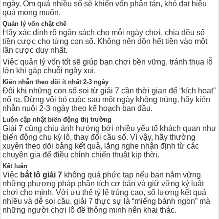
ngày. Ôm quá nhiều số sẽ khiến vốn phân tán, khó đạt hiệu
quả mong muốn.
Quản lý vốn chặt chẽ
Hãy xác định rõ ngân sách cho mỗi ngày chơi, chia đều số
tiền cược cho từng con số. Không nên dồn hết tiền vào một
lần cược duy nhất.
Việc quản lý vốn tốt sẽ giúp bạn chơi bền vững, tránh thua lỗ
lớn khi gặp chuỗi ngày xui.
Kiên nhẫn theo dõi ít nhất 2-3 ngày
Đôi khi những con số soi từ giải 7 cần thời gian để “kích hoạt”
nổ ra. Đừng vội bỏ cuộc sau một ngày không trúng, hãy kiên
nhẫn nuôi 2-3 ngày theo kế hoạch ban đầu.
Luôn cập nhật biến động thị trường
Giải 7 cũng chịu ảnh hưởng bởi nhiều yếu tố khách quan như
biến động chu kỳ lô, thay đổi cầu số. Vì vậy, hãy thường
xuyên theo dõi bảng kết quả, lắng nghe nhận định từ các
chuyên gia để điều chỉnh chiến thuật kịp thời.
Kết luận
Việc
bắt lô giải 7
không quá phức tạp nếu bạn nắm vững
những phương pháp phân tích cơ bản và giữ vững kỷ luật
chơi cho mình. Với ưu thế tỷ lệ trúng cao, số lượng kết quả
nhiều và dễ soi cầu, giải 7 thực sự là “miếng bánh ngon” mà
những người chơi lô đề thông minh nên khai thác.