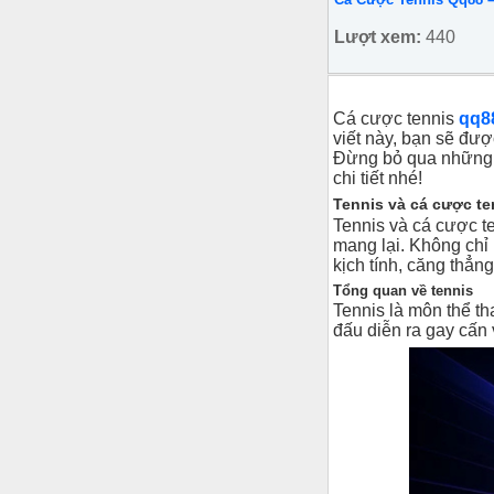
Lượt xem:
440
Cá cược
tennis
qq8
viết này, bạn sẽ đư
Đừng bỏ qua những k
chi tiết nhé!
Tennis và cá cược te
Tennis và cá cược t
mang lại. Không chỉ 
kịch tính, căng thẳn
Tổng quan về tennis
Tennis là môn thể t
đấu diễn ra gay cấn