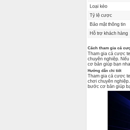
Loại kèo
Tỷ lệ cược
Bảo mật thông tin
Hỗ trợ khách hàng
Cách tham gia cá cư
Tham gia cá cược te
chuyên nghiệp. Nếu 
cơ bản giúp bạn nha
Hướng dẫn chi tiết
Tham gia cá cược te
chơi chuyên nghiệp.
bước cơ bản giúp bạ