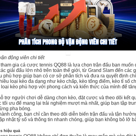
ận động viên chi tiết
 tham gia cá cược tennis QQ88 là lựa chọn trận đấu bạn muốn
 các giải đấu lớn nhỏ trên toàn thế giới, từ Grand Slam đến các 
u phù hợp giúp bạn có cơ sở phân tích và đưa ra quyết định ch
ều loại kèo đa dạng như kèo chấp, kèo tổng điểm, kèo tỉ số c
loại kèo phù hợp với phong cách và kiến thức của mình để tăn
 trợ người chơi dễ dàng chọn kèo, đặt cược và theo dõi kết quả
 tối ưu để mang lại trải nghiệm mượt mà nhất, giúp bạn tập tr
từng pha bóng.
hành công, bạn chỉ cần theo dõi diễn biến trận đấu và tận hưởn
p nhật tỷ số và thông tin nhanh chóng, giúp bạn không bỏ lỡ bấ
is hiệu quả