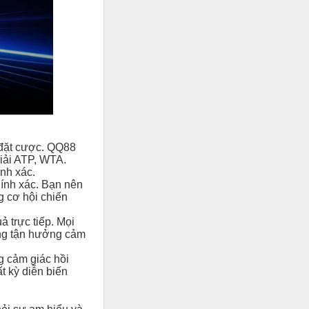
 đặt cược. QQ88
giải ATP, WTA.
ính xác.
hính xác. Bạn nên
g cơ hội chiến
 trực tiếp. Mọi
ung tận hưởng cảm
g cảm giác hồi
t kỳ diễn biến