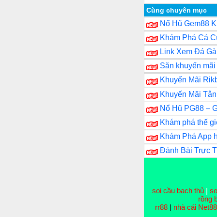
c
st
ai
Cùng chuyên mục
Nổ Hũ Gem88 Ki
e
o
Khám Phá Cá Cư
b
d
Link Xem Đá Gà
o
o
Săn khuyến mãi 
o
n
Khuyến Mãi Rik
k
Khuyến Mãi Tân
Nổ Hũ PG88 – G
Khám phá thế giớ
Khám Phá App h
Đánh Bài Trực 
soi cầu bạch thủ
|
so
rồng 
rr88
|
nhà cái Net88