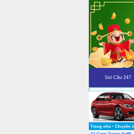
Soi Cầu 247
Trang chủ
›
Chuyên 
Cá Cược Tennis Qq88 –