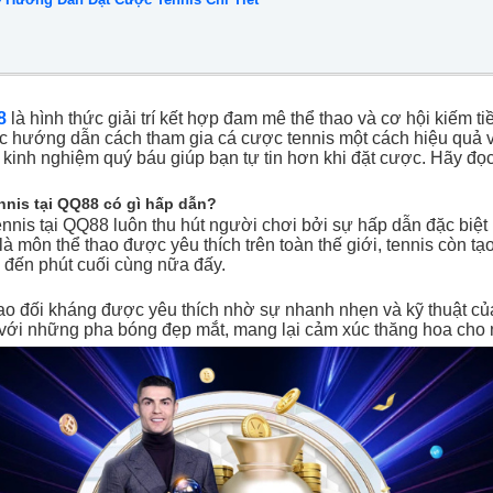
8
là
hình thức giải trí kết hợp đam mê thể thao và cơ hội kiếm t
ợc hướng dẫn cách tham gia cá cược tennis một cách hiệu quả v
inh nghiệm quý báu giúp bạn tự tin hơn khi đặt cược. Hãy đọ
nnis tại QQ88 có gì hấp dẫn?
ennis tại QQ88 luôn thu hút người chơi bởi sự hấp dẫn đặc biệt
là môn thể thao được yêu thích trên toàn thế giới, tennis còn t
g đến phút cuối cùng nữa đấy.
hao đối kháng được yêu thích nhờ sự nhanh nhẹn và kỹ thuật củ
 với những pha bóng đẹp mắt, mang lại cảm xúc thăng hoa cho