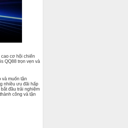
 cao cơ hội chiến
is QQ88 trọn vẹn và
o và muốn tận
ng nhiều ưu đãi hấp
bắt đầu trải nghiệm
thành công và tận