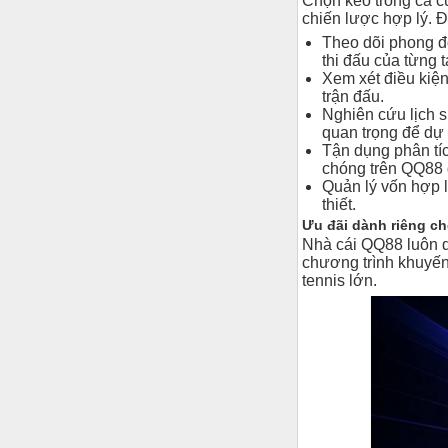
Chọn kèo trong cá c
chiến lược hợp lý. 
Theo dõi phong độ
thi đấu của từng t
Xem xét điều kiện
trận đấu.
Nghiên cứu lịch s
quan trọng để dự
Tận dụng phân tí
chóng trên QQ88 
Quản lý vốn hợp lý
thiết.
Ưu đãi dành riêng c
Nhà cái QQ88 luôn 
chương trình khuyến
tennis lớn.