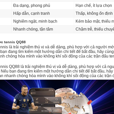
Đa dạng, phong phú
Hạn chế, ít lựa chọn
Hấp dẫn, cạnh tranh
Thấp, không ổn định
Nghiêm ngặt, minh bạch
Kém bảo mật, thiếu 
Nhanh chóng, tận tâm
Chậm trễ, thiếu chuy
ợc tennis QQ88
nnis là trải nghiệm thú vị và dễ dàng, phù hợp với cả người mớ
bạn đang tìm kiếm một hướng dẫn chi tiết để bắt đầu, hãy cù
nh chóng hòa mình vào không khí sôi động của các trận đấu te
nnis QQ88 là trải nghiệm thú vị và dễ dàng, phù hợp với cả n
 Nếu bạn đang tìm kiếm một hướng dẫn chi tiết để bắt đầu, hã
n nhanh chóng hòa mình vào không khí sôi động của các trận đ