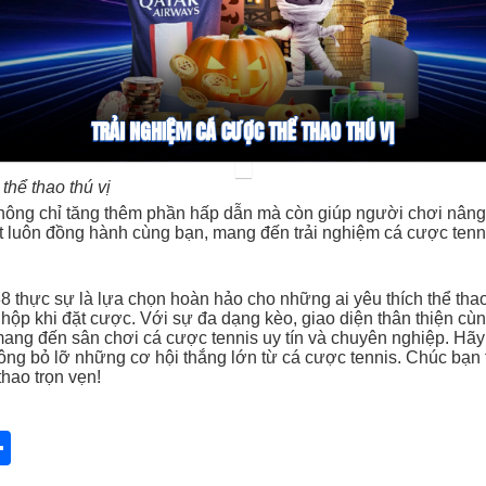
thể thao thú vị
ông chỉ tăng thêm phần hấp dẫn mà còn giúp người chơi nâng
 luôn đồng hành cùng bạn, mang đến trải nghiệm cá cược tenn
 thực sự là lựa chọn hoàn hảo cho những ai yêu thích thể tha
hộp khi đặt cược. Với sự đa dạng kèo, giao diện thân thiện cù
ang đến sân chơi cá cược tennis uy tín và chuyên nghiệp. Hãy 
ng bỏ lỡ những cơ hội thắng lớn từ cá cược tennis. Chúc bạn 
hao trọn vẹn!
S
h