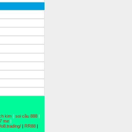
ch kim
|
soi cầu 888
|
47 me
|
/o8.trading/
|
RR88
|