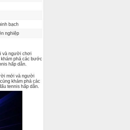
minh bạch
ên nghiệp
i và người chơi
ng khám phá các bước
nnis hấp dẫn.
gười mới và người
y cùng khám phá các
ấu tennis hấp dẫn.