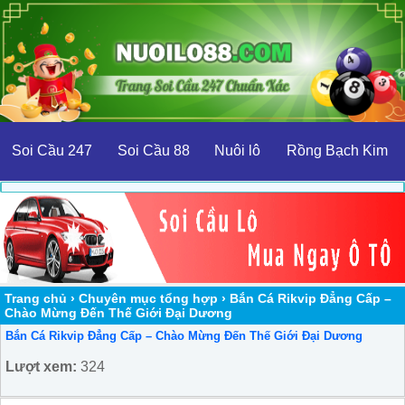
Soi Cầu 247
Soi Cầu 88
Nuôi lô
Rồng Bạch Kim
Trang chủ
›
Chuyên mục tổng hợp
›
Bắn Cá Rikvip Đẳng Cấp –
Chào Mừng Đến Thế Giới Đại Dương
Bắn Cá Rikvip Đẳng Cấp – Chào Mừng Đến Thế Giới Đại Dương
Lượt xem:
324