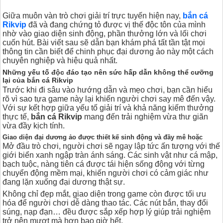
Giữa muôn vàn trò chơi giải trí trực tuyến hiện nay,
bắn cá
Rikvip
đã và đang chứng tỏ được vị thế độc tôn của mình
nhờ vào giao diện sinh động, phần thưởng lớn và lối chơi
cuốn hút. Bài viết sau sẽ dẫn bạn khám phá tất tần tật mọi
thông tin cần biết để chinh phục đại dương ảo này một cách
chuyên nghiệp và hiệu quả nhất.
Những yếu tố độc đáo tạo nên sức hấp dẫn không thể cưỡng
lại của bắn cá Rikvip
Trước khi đi sâu vào hướng dẫn và mẹo chơi, bạn cần hiểu
rõ vì sao tựa game này lại khiến người chơi say mê đến vậy.
Với sự kết hợp giữa yếu tố giải trí và khả năng kiếm thưởng
thực tế,
bắn cá Rikvip
mang đến trải nghiệm vừa thư giãn
vừa đầy kịch tính.
Giao diện đại dương ảo được thiết kế sinh động và đầy mê hoặc
Mở đầu trò chơi, người chơi sẽ ngay lập tức ấn tượng với thế
giới biển xanh ngập tràn ánh sáng. Các sinh vật như cá mập,
bạch tuộc, nàng tiên cá được tái hiện sống động với từng
chuyển động mềm mại, khiến người chơi có cảm giác như
đang lặn xuống đại dương thật sự.
Không chỉ đẹp mắt, giao diện trong game còn được tối ưu
hóa để người chơi dễ dàng thao tác. Các nút bắn, thay đổi
súng, nạp đạn… đều được sắp xếp hợp lý giúp trải nghiệm
trở nên mượt mà hơn bao giờ hết.