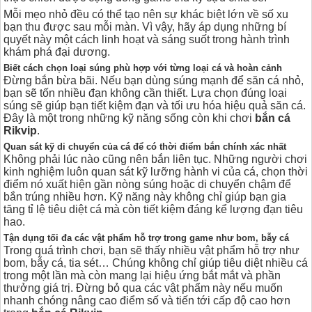
Mỗi mẹo nhỏ đều có thể tạo nên sự khác biệt lớn về số xu
bạn thu được sau mỗi màn. Vì vậy, hãy áp dụng những bí
quyết này một cách linh hoạt và sáng suốt trong hành trình
khám phá đại dương.
Biết cách chọn loại súng phù hợp với từng loại cá và hoàn cảnh
Đừng bắn bừa bãi. Nếu bạn dùng súng mạnh để săn cá nhỏ,
bạn sẽ tốn nhiều đạn không cần thiết. Lựa chọn đúng loại
súng sẽ giúp bạn tiết kiệm đạn và tối ưu hóa hiệu quả săn cá.
Đây là một trong những kỹ năng sống còn khi chơi
bắn cá
Rikvip
.
Quan sát kỹ di chuyển của cá để có thời điểm bắn chính xác nhất
Không phải lúc nào cũng nên bắn liên tục. Những người chơi
kinh nghiệm luôn quan sát kỹ lưỡng hành vi của cá, chọn thời
điểm nó xuất hiện gần nòng súng hoặc di chuyển chậm để
bắn trúng nhiều hơn. Kỹ năng này không chỉ giúp bạn gia
tăng tỉ lệ tiêu diệt cá mà còn tiết kiệm đáng kể lượng đạn tiêu
hao.
Tận dụng tối đa các vật phẩm hỗ trợ trong game như bom, bẫy cá
Trong quá trình chơi, bạn sẽ thấy nhiều vật phẩm hỗ trợ như
bom, bẫy cá, tia sét… Chúng không chỉ giúp tiêu diệt nhiều cá
trong một lần mà còn mang lại hiệu ứng bắt mắt và phần
thưởng giá trị. Đừng bỏ qua các vật phẩm này nếu muốn
nhanh chóng nâng cao điểm số và tiến tới cấp độ cao hơn