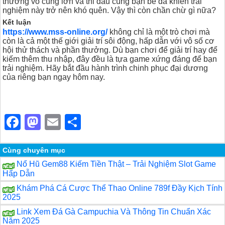
thưởng vô cùng lớn và thi đấu cùng bạn bè đã khiến trải
nghiệm này trở nên khó quên. Vậy thì còn chần chừ gì nữa?
Kết luận
https://www.mss-online.org/
không chỉ là một trò chơi mà
còn là cả một thế giới giải trí sôi động, hấp dẫn với vô số cơ
hội thử thách và phần thưởng. Dù bạn chơi để giải trí hay để
kiếm thêm thu nhập, đây đều là tựa game xứng đáng để bạn
trải nghiệm. Hãy bắt đầu hành trình chinh phục đại dương
của riêng bạn ngay hôm nay.
F
M
E
S
a
a
m
h
c
st
ail
ar
Cùng chuyên mục
Nổ Hũ Gem88 Kiếm Tiền Thật – Trải Nghiệm Slot Game
e
o
e
Hấp Dẫn
b
d
Khám Phá Cá Cược Thể Thao Online 789f Đầy Kịch Tính
2025
o
o
Link Xem Đá Gà Campuchia Và Thông Tin Chuẩn Xác
o
n
Năm 2025