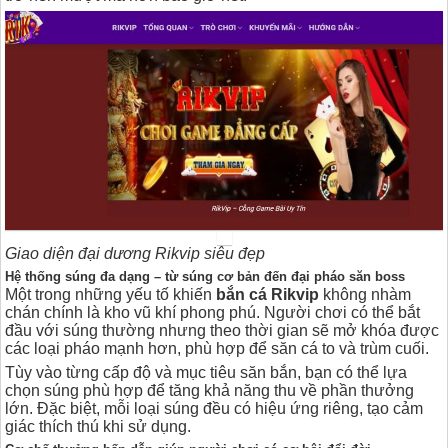
Giao diện đại dương Rikvip siêu đẹp
Hệ thống súng đa dạng – từ súng cơ bản đến đại pháo săn boss
Một trong những yếu tố khiến
bắn cá Rikvip
không nhàm
chán chính là kho vũ khí phong phú. Người chơi có thể bắt
đầu với súng thường nhưng theo thời gian sẽ mở khóa được
các loại pháo mạnh hơn, phù hợp để săn cá to và trùm cuối.
Tùy vào từng cấp độ và mục tiêu săn bắn, bạn có thể lựa
chọn súng phù hợp để tăng khả năng thu về phần thưởng
lớn. Đặc biệt, mỗi loại súng đều có hiệu ứng riêng, tạo cảm
giác thích thú khi sử dụng.