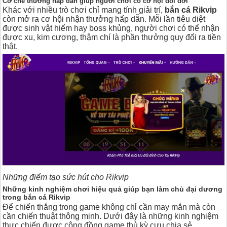
Cơ chế thưởng hấp dẫn giúp người chơi có cơ hội đổi đời
Khác với nhiều trò chơi chỉ mang tính giải trí,
bắn cá Rikvip
còn mở ra cơ hội nhận thưởng hấp dẫn. Mỗi lần tiêu diệt
được sinh vật hiếm hay boss khủng, người chơi có thể nhận
được xu, kim cương, thậm chí là phần thưởng quy đổi ra tiền
thật.
Những điểm tạo sức hút cho Rikvip
Những kinh nghiệm chơi hiệu quả giúp bạn làm chủ đại dương
trong bắn cá Rikvip
Để chiến thắng trong game không chỉ cần may mắn mà còn
cần chiến thuật thông minh. Dưới đây là những kinh nghiệm
thực chiến được cộng đồng game thủ kỳ cựu chia sẻ.