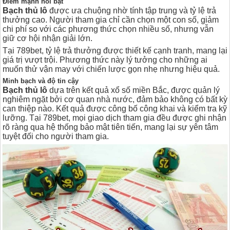
Điểm mạnh nổi bật
Bạch thủ lô
được ưa chuộng nhờ tính tập trung và tỷ lệ trả
thưởng cao. Người tham gia chỉ cần chọn một con số, giảm
chi phí so với các phương thức chọn nhiều số, nhưng vẫn
giữ cơ hội nhận giải lớn.
Tại 789bet, tỷ lệ trả thưởng được thiết kế cạnh tranh, mang lại
giá trị vượt trội. Phương thức này lý tưởng cho những ai
muốn thử vận may với chiến lược gọn nhẹ nhưng hiệu quả.
Minh bạch và độ tin cậy
Bạch thủ lô
dựa trên kết quả xổ số miền Bắc, được quản lý
nghiêm ngặt bởi cơ quan nhà nước, đảm bảo không có bất kỳ
can thiệp nào. Kết quả được công bố công khai và kiểm tra kỹ
lưỡng. Tại 789bet, mọi giao dịch tham gia đều được ghi nhận
rõ ràng qua hệ thống bảo mật tiên tiến, mang lại sự yên tâm
tuyệt đối cho người tham gia.