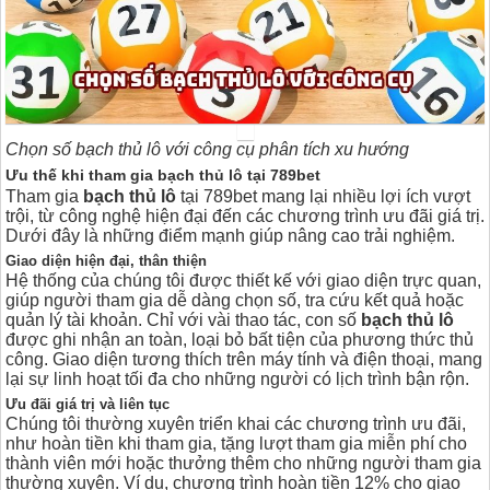
Chọn số bạch thủ lô với công cụ phân tích xu hướng
Ưu thế khi tham gia bạch thủ lô tại 789bet
Tham gia
bạch thủ lô
tại 789bet mang lại nhiều lợi ích vượt
trội, từ công nghệ hiện đại đến các chương trình ưu đãi giá trị.
Dưới đây là những điểm mạnh giúp nâng cao trải nghiệm.
Giao diện hiện đại, thân thiện
Hệ thống của chúng tôi được thiết kế với giao diện trực quan,
giúp người tham gia dễ dàng chọn số, tra cứu kết quả hoặc
quản lý tài khoản. Chỉ với vài thao tác, con số
bạch thủ lô
được ghi nhận an toàn, loại bỏ bất tiện của phương thức thủ
công. Giao diện tương thích trên máy tính và điện thoại, mang
lại sự linh hoạt tối đa cho những người có lịch trình bận rộn.
Ưu đãi giá trị và liên tục
Chúng tôi thường xuyên triển khai các chương trình ưu đãi,
như hoàn tiền khi tham gia, tặng lượt tham gia miễn phí cho
thành viên mới hoặc thưởng thêm cho những người tham gia
thường xuyên. Ví dụ, chương trình hoàn tiền 12% cho giao