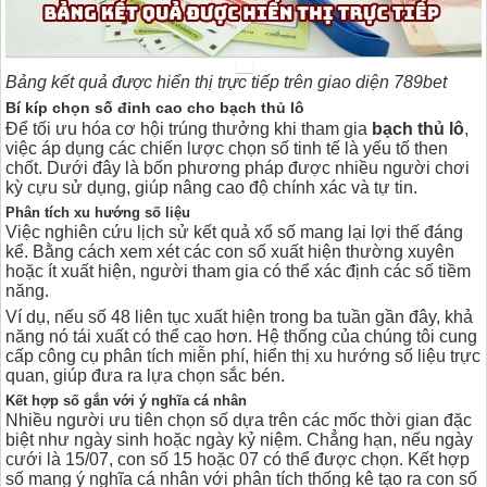
Bảng kết quả được hiển thị trực tiếp trên giao diện 789bet
Bí kíp chọn số đỉnh cao cho bạch thủ lô
Để tối ưu hóa cơ hội trúng thưởng khi tham gia
bạch thủ lô
,
việc áp dụng các chiến lược chọn số tinh tế là yếu tố then
chốt. Dưới đây là bốn phương pháp được nhiều người chơi
kỳ cựu sử dụng, giúp nâng cao độ chính xác và tự tin.
Phân tích xu hướng số liệu
Việc nghiên cứu lịch sử kết quả xổ số mang lại lợi thế đáng
kể. Bằng cách xem xét các con số xuất hiện thường xuyên
hoặc ít xuất hiện, người tham gia có thể xác định các số tiềm
năng.
Ví dụ, nếu số 48 liên tục xuất hiện trong ba tuần gần đây, khả
năng nó tái xuất có thể cao hơn. Hệ thống của chúng tôi cung
cấp công cụ phân tích miễn phí, hiển thị xu hướng số liệu trực
quan, giúp đưa ra lựa chọn sắc bén.
Kết hợp số gắn với ý nghĩa cá nhân
Nhiều người ưu tiên chọn số dựa trên các mốc thời gian đặc
biệt như ngày sinh hoặc ngày kỷ niệm. Chẳng hạn, nếu ngày
cưới là 15/07, con số 15 hoặc 07 có thể được chọn. Kết hợp
số mang ý nghĩa cá nhân với phân tích thống kê tạo ra con số