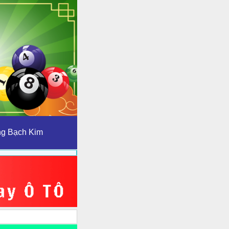
g Bạch Kim