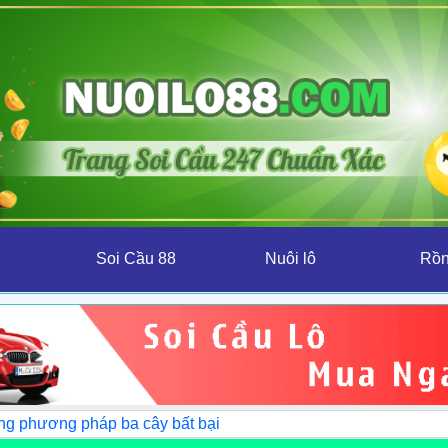
Soi Cầu 88
Nuôi lô
Rồn
ằng phương pháp ba cây bất bại