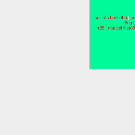
soi cầu bạch thủ
|
so
rồng 
rr88
|
nhà cái Net88