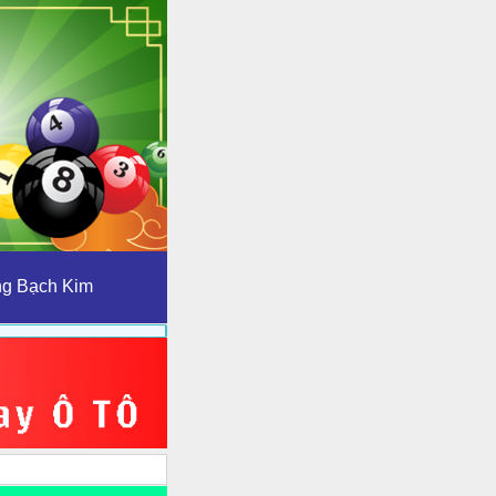
g Bạch Kim