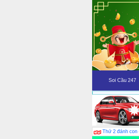
Soi Cầu 247
Thứ 2 đánh con 