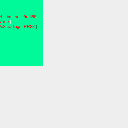
ch kim
|
soi cầu 888
|
47 me
|
/o8.trading/
|
RR88
|