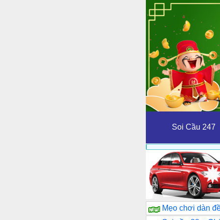
Soi Cầu 247
Mẹo chơi dàn đề