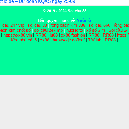
ốt lô đề – Dự đoán KQXS ngày 25-09
© 2019 - 2024
Soi cầu 88
Bản quyền thuộc về
Nuôi lô
i cầu 247 víp
|
soi cầu 88
|
rồng bạch kim 888
|
soi cầu 666
|
rồng bạ
bạch kim chốt số
|
soi cầu 247 mb
|
nuôi lô tô
|
xổ số 3 m
|
Soi cầu 2
|
https://xx88.vin
|
RR88
|
lu88
|
xx88.fashion
|
RR88
|
RR88
|
https:/
Kèo nhà cái 5
|
xx88
|
https://kjc.coffee/
|
79Club
|
RR88
|