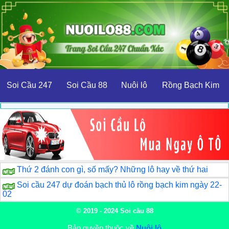
Soi Cầu 247
Soi Cầu 88
Nuôi lô
Rồng Bạch Kim
Thứ 2 đánh con gì, số mấy? Những lô hay về thứ hai
Soi cầu 247 dự đoán bạch thủ lô rồng bạch kim ngày 22-
02
© 2019 - 2024
Soi cầu 88
Bản quyền thuộc về
Nuôi lô