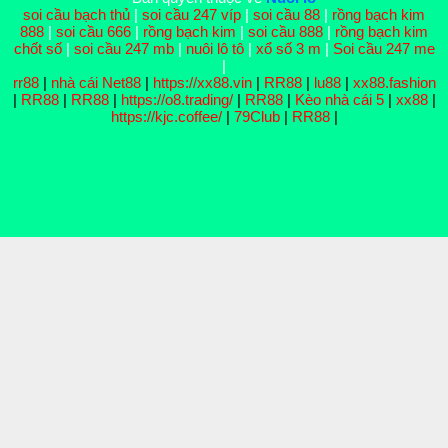
soi cầu bạch thủ
|
soi cầu 247 víp
|
soi cầu 88
|
rồng bạch kim
888
|
soi cầu 666
|
rồng bạch kim
|
soi cầu 888
|
rồng bạch kim
chốt số
|
soi cầu 247 mb
|
nuôi lô tô
|
xổ số 3 m
|
Soi cầu 247 me
|
rr88
|
nhà cái Net88
|
https://xx88.vin
|
RR88
|
lu88
|
xx88.fashion
|
RR88
|
RR88
|
https://o8.trading/
|
RR88
|
Kèo nhà cái 5
|
xx88
|
https://kjc.coffee/
|
79Club
|
RR88
|