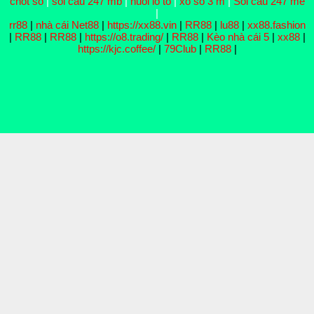
chốt số
|
soi cầu 247 mb
|
nuôi lô tô
|
xổ số 3 m
|
Soi cầu 247 me
|
rr88
|
nhà cái Net88
|
https://xx88.vin
|
RR88
|
lu88
|
xx88.fashion
|
RR88
|
RR88
|
https://o8.trading/
|
RR88
|
Kèo nhà cái 5
|
xx88
|
https://kjc.coffee/
|
79Club
|
RR88
|