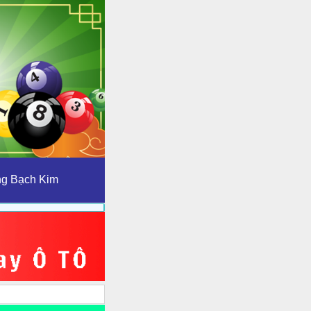
g Bạch Kim